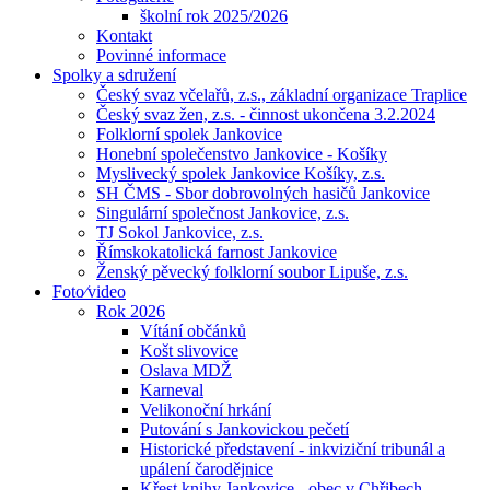
školní rok 2025/2026
Kontakt
Povinné informace
Spolky a sdružení
Český svaz včelařů, z.s., základní organizace Traplice
Český svaz žen, z.s. - činnost ukončena 3.2.2024
Folklorní spolek Jankovice
Honební společenstvo Jankovice - Košíky
Myslivecký spolek Jankovice Košíky, z.s.
SH ČMS - Sbor dobrovolných hasičů Jankovice
Singulární společnost Jankovice, z.s.
TJ Sokol Jankovice, z.s.
Římskokatolická farnost Jankovice
Ženský pěvecký folklorní soubor Lipuše, z.s.
Foto⁄video
Rok 2026
Vítání občánků
Košt slivovice
Oslava MDŽ
Karneval
Velikonoční hrkání
Putování s Jankovickou pečetí
Historické představení - inkviziční tribunál a
upálení čarodějnice
Křest knihy Jankovice - obec v Chřibech