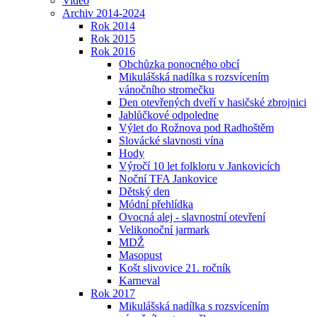
Video
Archiv 2014-2024
Rok 2014
Rok 2015
Rok 2016
Obchůzka ponocného obcí
Mikulášská nadílka s rozsvícením
vánočního stromečku
Den otevřených dveří v hasičské zbrojnici
Jablůčkové odpoledne
Výlet do Rožnova pod Radhoštěm
Slovácké slavnosti vína
Hody
Výročí 10 let folkloru v Jankovicích
Noční TFA Jankovice
Dětský den
Módní přehlídka
Ovocná alej - slavnostní otevření
Velikonoční jarmark
MDŽ
Masopust
Košt slivovice 21. ročník
Karneval
Rok 2017
Mikulášská nadílka s rozsvícením