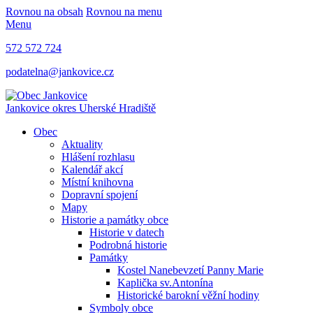
Rovnou na obsah
Rovnou na menu
Menu
572 572 724
podatelna@jankovice.cz
Jankovice
okres Uherské Hradiště
Obec
Aktuality
Hlášení rozhlasu
Kalendář akcí
Místní knihovna
Dopravní spojení
Mapy
Historie a památky obce
Historie v datech
Podrobná historie
Památky
Kostel Nanebevzetí Panny Marie
Kaplička sv.Antonína
Historické barokní věžní hodiny
Symboly obce