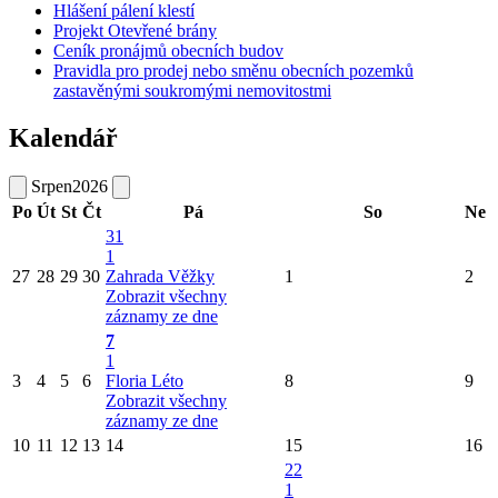
Hlášení pálení klestí
Projekt Otevřené brány
Ceník pronájmů obecních budov
Pravidla pro prodej nebo směnu obecních pozemků
zastavěnými soukromými nemovitostmi
Kalendář
Srpen
2026
Po
Út
St
Čt
Pá
So
Ne
31
1
27
28
29
30
Zahrada Věžky
1
2
Zobrazit všechny
záznamy ze dne
7
1
3
4
5
6
Floria Léto
8
9
Zobrazit všechny
záznamy ze dne
10
11
12
13
14
15
16
22
1