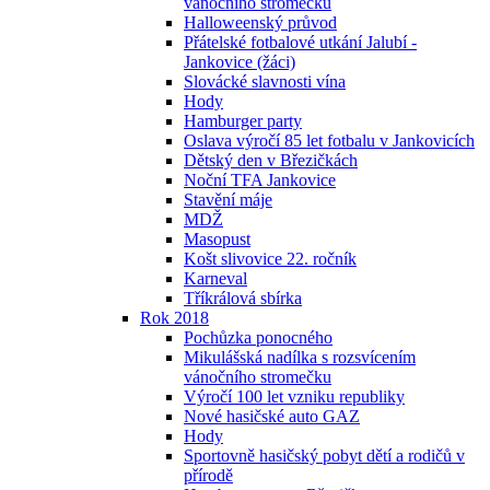
vánočního stromečku
Halloweenský průvod
Přátelské fotbalové utkání Jalubí -
Jankovice (žáci)
Slovácké slavnosti vína
Hody
Hamburger party
Oslava výročí 85 let fotbalu v Jankovicích
Dětský den v Březičkách
Noční TFA Jankovice
Stavění máje
MDŽ
Masopust
Košt slivovice 22. ročník
Karneval
Tříkrálová sbírka
Rok 2018
Pochůzka ponocného
Mikulášská nadílka s rozsvícením
vánočního stromečku
Výročí 100 let vzniku republiky
Nové hasičské auto GAZ
Hody
Sportovně hasičský pobyt dětí a rodičů v
přírodě