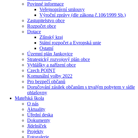
Povinné informace
Veřejnoprávní smlouvy
Výroční zprávy (dle zákona č.106⁄1999 Sb.)
Zastupitelstvo obce
Rozpočet obce
Dotace
Zlínský kraj
Státní rozpočet a Evropská unie
Ostatní
Územní plán Jankovice
Strategický rozvojový plán obce
Vyhlášky a nařízení obce
Czech POINT
Komunální volby 2022
Pro bezpečí občanů
Doručování zásilek občanům s trvalým pobytem v sídle
ohlašovny
Mateřská škola
O nás
Aktuality
Úřední deska
Dokumenty
Jídelníček
Projekty
Fotogalerie