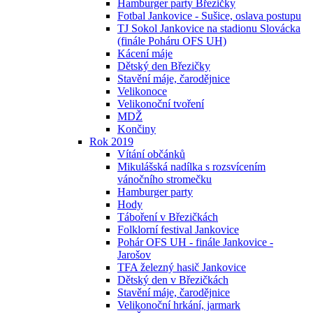
Hamburger party Březičky
Fotbal Jankovice - Sušice, oslava postupu
TJ Sokol Jankovice na stadionu Slovácka
(finále Poháru OFS UH)
Kácení máje
Dětský den Březičky
Stavění máje, čarodějnice
Velikonoce
Velikonoční tvoření
MDŽ
Končiny
Rok 2019
Vítání občánků
Mikulášská nadílka s rozsvícením
vánočního stromečku
Hamburger party
Hody
Táboření v Březičkách
Folklorní festival Jankovice
Pohár OFS UH - finále Jankovice -
Jarošov
TFA železný hasič Jankovice
Dětský den v Březičkách
Stavění máje, čarodějnice
Velikonoční hrkání, jarmark