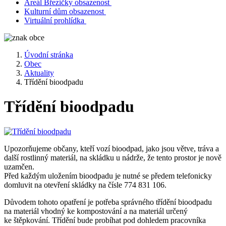
Areál Březičky obsazenost
Kulturní dům obsazenost
Virtuální prohlídka
Úvodní stránka
Obec
Aktuality
Třídění bioodpadu
Třídění bioodpadu
Upozorňujeme občany, kteří vozí bioodpad, jako jsou větve, tráva a
další rostlinný materiál, na skládku u nádrže, že tento prostor je nově
uzamčen.
Před každým uložením bioodpadu je nutné se předem telefonicky
domluvit na otevření skládky na čísle 774 831 106.
Důvodem tohoto opatření je potřeba správného třídění bioodpadu
na materiál vhodný ke kompostování a na materiál určený
ke štěpkování. Třídění bude probíhat pod dohledem pracovníka