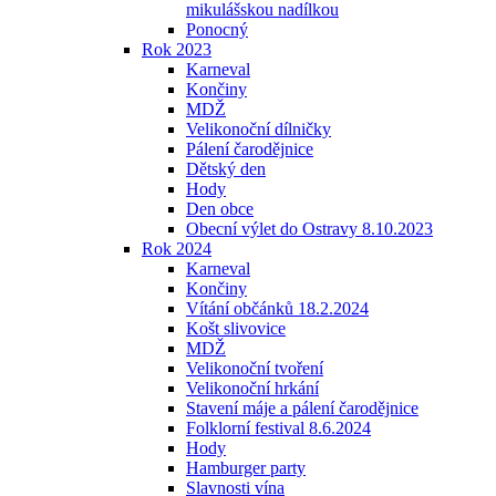
mikulášskou nadílkou
Ponocný
Rok 2023
Karneval
Končiny
MDŽ
Velikonoční dílničky
Pálení čarodějnice
Dětský den
Hody
Den obce
Obecní výlet do Ostravy 8.10.2023
Rok 2024
Karneval
Končiny
Vítání občánků 18.2.2024
Košt slivovice
MDŽ
Velikonoční tvoření
Velikonoční hrkání
Stavení máje a pálení čarodějnice
Folklorní festival 8.6.2024
Hody
Hamburger party
Slavnosti vína