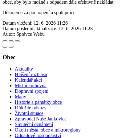
obce, aby bylo možné s odpadem dále efektivně nakládat.
Děkujeme za pochopení a spolupráci.
Datum vložení:
12. 6. 2026 11:26
Datum poslední aktualizace:
12. 6. 2026 11:28
Autor:
Správce Webu
Obec
Aktuality
Hlášení rozhlasu
Kalendář akcí
Místní knihovna
Dopravní spojení
Mapy
Historie a památky obce
Důležité odkazy
Životní situace
Zpravodaj Naše Jankovice
Smuteční oznámení
Okolí města, obce a mikroregiony
Odpadové hospodářství