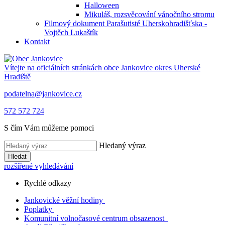
Halloween
Mikuláš, rozsvěcování vánočního stromu
Filmový dokument Parašutisté Uherskohradišťska -
Vojtěch Lukaštík
Kontakt
Vítejte na oficiálních stránkách obce
Jankovice
okres Uherské
Hradiště
podatelna@jankovice.cz
572 572 724
S čím Vám můžeme pomoci
Hledaný výraz
Hledat
rozšířené vyhledávání
Rychlé odkazy
Jankovické věžní hodiny
Poplatky
Komunitní volnočasové centrum obsazenost