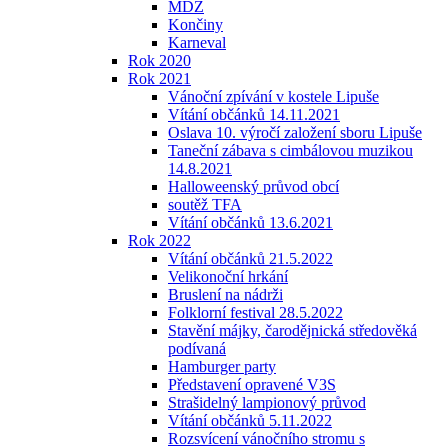
MDŽ
Končiny
Karneval
Rok 2020
Rok 2021
Vánoční zpívání v kostele Lipuše
Vítání občánků 14.11.2021
Oslava 10. výročí založení sboru Lipuše
Taneční zábava s cimbálovou muzikou
14.8.2021
Halloweenský průvod obcí
soutěž TFA
Vítání občánků 13.6.2021
Rok 2022
Vítání občánků 21.5.2022
Velikonoční hrkání
Bruslení na nádrži
Folklorní festival 28.5.2022
Stavění májky, čarodějnická středověká
podívaná
Hamburger party
Představení opravené V3S
Strašidelný lampionový průvod
Vítání občánků 5.11.2022
Rozsvícení vánočního stromu s