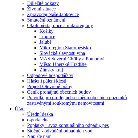
Důležité odkazy
Životní situace
Zpravodaj Naše Jankovice
Smuteční oznámení
Okolí města, obce a mikroregiony
Košíky
Traplice
Jalubí
Mikroregion Staroměstsko
Slovácké slavnosti vína
MAS Severní Chřiby a Pomoraví
Město Uherské Hradiště
Zlínský kraj
Odpadové hospodářství
Hlášení pálení klestí
Projekt Otevřené brány
Ceník pronájmů obecních budov
Pravidla pro prodej nebo směnu obecních pozemků
zastavěnými soukromými nemovitostmi
Úřad
Úřední deska
e-podatelna
Poplatky - svoz komunálního odpadu, pes
Stočné - odvádění odpadních vod
Napište nám