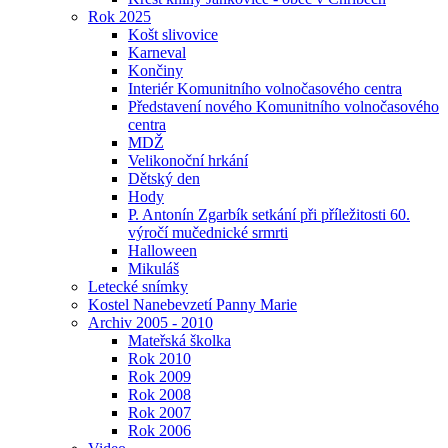
Rok 2025
Košt slivovice
Karneval
Končiny
Interiér Komunitního volnočasového centra
Představení nového Komunitního volnočasového
centra
MDŽ
Velikonoční hrkání
Dětský den
Hody
P. Antonín Zgarbík setkání při příležitosti 60.
výročí mučednické srmrti
Halloween
Mikuláš
Letecké snímky
Kostel Nanebevzetí Panny Marie
Archiv 2005 - 2010
Mateřská školka
Rok 2010
Rok 2009
Rok 2008
Rok 2007
Rok 2006