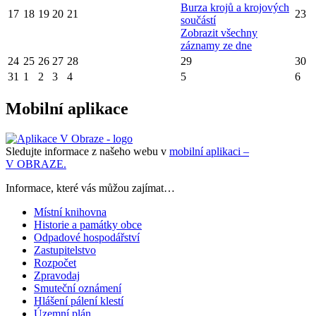
Burza krojů a krojových
17
18
19
20
21
23
součástí
Zobrazit všechny
záznamy ze dne
24
25
26
27
28
29
30
31
1
2
3
4
5
6
Mobilní aplikace
Sledujte informace z našeho webu v
mobilní aplikaci –
V OBRAZE.
Informace, které vás můžou zajímat…
Místní knihovna
Historie a památky obce
Odpadové hospodářství
Zastupitelstvo
Rozpočet
Zpravodaj
Smuteční oznámení
Hlášení pálení klestí
Územní plán