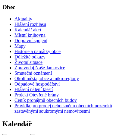
Obec
Aktuality
Hlášení rozhlasu
Kalendář akcí
Místní knihovna
Dopravní spojení
Mapy
Historie a památky obce
Důležité odkazy
Životní situace
Zpravodaj Naše Jankovice
Smuteční oznámení
Okolí města, obce a mikroregiony
Odpadové hospodářství
Hlášení pálení klestí
Projekt Otevřené brány
Ceník pronájmů obecních budov
Pravidla pro prodej nebo směnu obecních pozemků
zastavěnými soukromými nemovitostmi
Kalendář