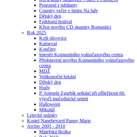
Posezení s jubilanty
Country večer v bistru Na faře
Dětský den
Folklorní festival
Křest nového CD skupiny Romantici
Rok 2025
Košt slivovice
Karneval
Končiny
Interiér Komunitního volnočasového centra
Představení nového Komunitního volnočasového
centra
MDŽ
Velikonoční hrkání
Dětský den
Hody
P. Antonín Zgarbík setkání při příležitosti 60.
výročí mučednické srmrti
Halloween
Mikuláš
Letecké snímky
Kostel Nanebevzetí Panny Marie
Archiv 2005 - 2010
Mateřská školka