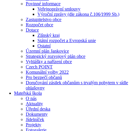
Povinné informace
Veřejnoprávní smlouvy
Výroční zprávy (dle zákona č.106⁄1999 Sb.)
Zastupitelstvo obce
Rozpočet obce
Dotace
Zlínský kraj
Státní rozpočet a Evropská unie
Ostatní
Územní plán Jankovice
Strategický rozvojový plán obce
Vyhlášky a nařízení obce
Czech POINT
Komunální volby 2022
Pro bezpečí občanů
Doručování zásilek občanům s trvalým pobytem v sídle
ohlašovny
Mateřská škola
O nás
Aktuality
Úřední deska
Dokumenty
Jídelníček
Projekty
Fotogalerie