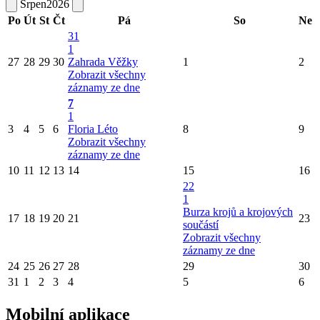
Srpen
2026
Po
Út
St
Čt
Pá
So
Ne
31
1
27
28
29
30
Zahrada Věžky
1
2
Zobrazit všechny
záznamy ze dne
7
1
3
4
5
6
Floria Léto
8
9
Zobrazit všechny
záznamy ze dne
10
11
12
13
14
15
16
22
1
Burza krojů a krojových
17
18
19
20
21
23
součástí
Zobrazit všechny
záznamy ze dne
24
25
26
27
28
29
30
31
1
2
3
4
5
6
Mobilní aplikace