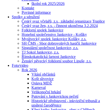
školní rok 2025/2026
Kontakt
Povinné informace
Spolky a sdružení
Český svaz včelařů, z.s., základní organizace Traplice
Český svaz žen, z.s. - činnost ukončena 3.2.2024
Folklorní spolek Jankovice
Honební společenstvo Jankovice - Košíky
Myslivecký spolek Jankovice Košíky, z.s.
SH ČMS - Sbor dobrovolných hasičů Jankovice
Singulární společnost Jankovice, z.s.
TJ Sokol Jankovice, z.s.
Římskokatolická farnost Jankovice
Ženský pěvecký folklorní soubor Lipuše, z.s.
Foto⁄video
Rok 2026
Vítání občánků
Košt slivovice
Oslava MDŽ
Karneval
Velikonoční hrkání
Putování s Jankovickou pečetí
Historické představení - inkviziční tribunál a
upálení čarodějnice
Křest knihy Jankovice - obec v Chřibech