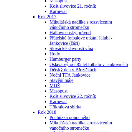
Masopust
Košt slivovice 21. ročník
Karneval
Rok 2017
Mikulášská nadílka s rozsvícením
vánočního stromečku
Halloweenský průvod
Přátelské fotbalové utkání Jalubí -
Jankovice (žáci)
Slovácké slavnosti vína
Hody
Hamburger party
Oslava výročí 85 let fotbalu v Jankovicích
Dětský den v Březičkách
Noční TFA Jankovice
Stavění máje
MDŽ
Masopust
Košt slivovice 22. ročník
Karneval
Tříkrálová sbírka
Rok 2018
Pochůzka ponocného
Mikulášská nadílka s rozsvícením
vánočního stromečku