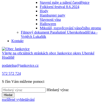
Stavení máje a pálení čarodějnice
Folklorní festival 8.6.2024
Hody
Hamburger party
Slavnosti vína
Halloween
Mikuláš, rozsvěcování vánočního stromu
Filmový dokument Parašutisté Uherskohradišťska -
Vojtěch Lukaštík
Kontakt
Vítejte na oficiálních stránkách obce
Jankovice
okres Uherské
Hradiště
podatelna@jankovice.cz
572 572 724
S čím Vám můžeme pomoci
Hledaný výraz
Hledat
rozšířené vyhledávání