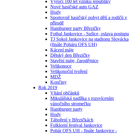
Výročí 100 let vzniku republiky
Nové hasičské auto GAZ
Hody
Sportovně hasičský pobyt dětí a rodičů v
přírodě
Hamburger party Březičky
Fotbal Jankovice - Sušice, oslava postupu
TJ Sokol Jankovice na stadionu Slovácka
(finále Poháru OFS UH)
Kácení máje
Dětský den Březičky
Stavění máje, čarodějnice
Velikonoce
Velikonoční tvoření
MDŽ
Končiny
Rok 2019
Vítání občánků
Mikulášská nadílka s rozsvícením
vánočního stromečku
Hamburger party
Hody
Táboření v Březičkách
Folklorní festival Jankovice
Pohár OFS UH - finále Jankovice -