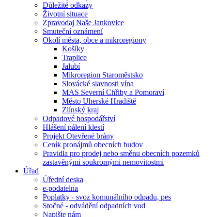
Důležité odkazy
Životní situace
Zpravodaj Naše Jankovice
Smuteční oznámení
Okolí města, obce a mikroregiony
Košíky
Traplice
Jalubí
Mikroregion Staroměstsko
Slovácké slavnosti vína
MAS Severní Chřiby a Pomoraví
Město Uherské Hradiště
Zlínský kraj
Odpadové hospodářství
Hlášení pálení klestí
Projekt Otevřené brány
Ceník pronájmů obecních budov
Pravidla pro prodej nebo směnu obecních pozemků
zastavěnými soukromými nemovitostmi
Úřad
Úřední deska
e-podatelna
Poplatky - svoz komunálního odpadu, pes
Stočné - odvádění odpadních vod
Napište nám