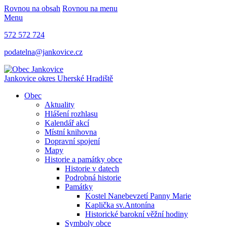
Rovnou na obsah
Rovnou na menu
Menu
572 572 724
podatelna@jankovice.cz
Jankovice
okres Uherské Hradiště
Obec
Aktuality
Hlášení rozhlasu
Kalendář akcí
Místní knihovna
Dopravní spojení
Mapy
Historie a památky obce
Historie v datech
Podrobná historie
Památky
Kostel Nanebevzetí Panny Marie
Kaplička sv.Antonína
Historické barokní věžní hodiny
Symboly obce