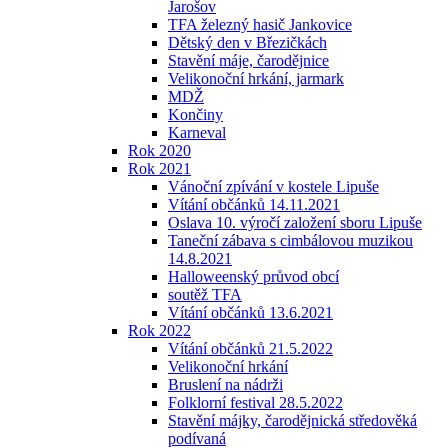
Jarošov
TFA železný hasič Jankovice
Dětský den v Březičkách
Stavění máje, čarodějnice
Velikonoční hrkání, jarmark
MDŽ
Končiny
Karneval
Rok 2020
Rok 2021
Vánoční zpívání v kostele Lipuše
Vítání občánků 14.11.2021
Oslava 10. výročí založení sboru Lipuše
Taneční zábava s cimbálovou muzikou
14.8.2021
Halloweenský průvod obcí
soutěž TFA
Vítání občánků 13.6.2021
Rok 2022
Vítání občánků 21.5.2022
Velikonoční hrkání
Bruslení na nádrži
Folklorní festival 28.5.2022
Stavění májky, čarodějnická středověká
podívaná