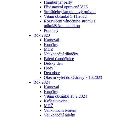
Hamburger party
Představení opravené V3S
Strašidelný lampionový průvod
Vítání občánků 5.11.2022
Rozsvícení vánočního stromu s
mikulášskou nadílkou
Ponocný
Rok 2023
Karneval
Končiny
MDŽ
Velikonoční dílničky
Pálení čarodějnice
Dětský den
Hody
Den obce
Obecní výlet do Ostravy 8.10.2023
Rok 2024
Karneval
Končiny
Vítání občánků 18.2.2024
Košt slivovice
MDŽ
Velikonoční tvoření
Velikonoční hrkání