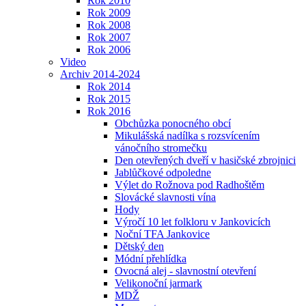
Rok 2010
Rok 2009
Rok 2008
Rok 2007
Rok 2006
Video
Archiv 2014-2024
Rok 2014
Rok 2015
Rok 2016
Obchůzka ponocného obcí
Mikulášská nadílka s rozsvícením
vánočního stromečku
Den otevřených dveří v hasičské zbrojnici
Jablůčkové odpoledne
Výlet do Rožnova pod Radhoštěm
Slovácké slavnosti vína
Hody
Výročí 10 let folkloru v Jankovicích
Noční TFA Jankovice
Dětský den
Módní přehlídka
Ovocná alej - slavnostní otevření
Velikonoční jarmark
MDŽ