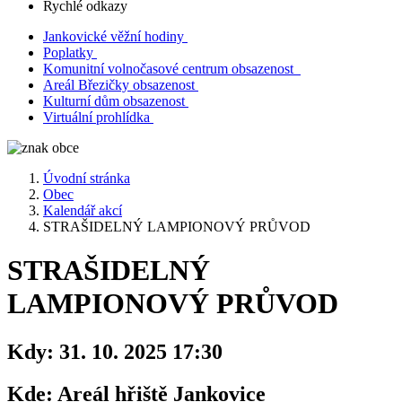
Rychlé odkazy
Jankovické věžní hodiny
Poplatky
Komunitní volnočasové centrum obsazenost
Areál Březičky obsazenost
Kulturní dům obsazenost
Virtuální prohlídka
Úvodní stránka
Obec
Kalendář akcí
STRAŠIDELNÝ LAMPIONOVÝ PRŮVOD
STRAŠIDELNÝ
LAMPIONOVÝ PRŮVOD
Kdy:
31. 10. 2025 17:30
Kde:
Areál hřiště Jankovice