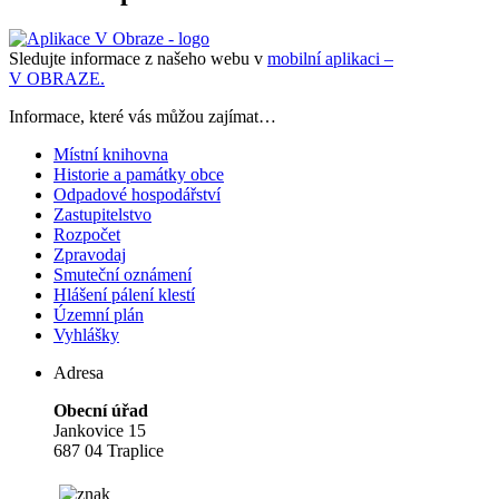
Sledujte informace z našeho webu v
mobilní aplikaci –
V OBRAZE.
Informace, které vás můžou zajímat…
Místní knihovna
Historie a památky obce
Odpadové hospodářství
Zastupitelstvo
Rozpočet
Zpravodaj
Smuteční oznámení
Hlášení pálení klestí
Územní plán
Vyhlášky
Adresa
Obecní úřad
Jankovice 15
687 04 Traplice