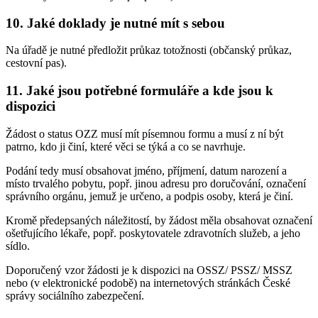
10. Jaké doklady je nutné mít s sebou
Na úřadě je nutné předložit průkaz totožnosti (občanský průkaz,
cestovní pas).
11. Jaké jsou potřebné formuláře a kde jsou k
dispozici
Žádost o status OZZ musí mít písemnou formu a musí z ní být
patrno, kdo ji činí, které věci se týká a co se navrhuje.
Podání tedy musí obsahovat jméno, příjmení, datum narození a
místo trvalého pobytu, popř. jinou adresu pro doručování, označení
správního orgánu, jemuž je určeno, a podpis osoby, která je činí.
Kromě předepsaných náležitostí, by žádost měla obsahovat označení
ošetřujícího lékaře, popř. poskytovatele zdravotních služeb, a jeho
sídlo.
Doporučený vzor žádosti je k dispozici na OSSZ/ PSSZ/ MSSZ
nebo (v elektronické podobě) na internetových stránkách České
správy sociálního zabezpečení.