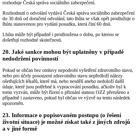
rozhoduje Česká správa sociálního zabezpečení.
Rozhodnutí o odvolání vydává Česká správa sociálního zabezpečení
do 30 dnů od doručení odvolání; tato lhůta se však opět prodlužuje o
lhůtu stanovenou pro vydání posudku, která činí 60 dnů.
Lhůta může být případně i prodloužena o dobu, po kterou se
došetřují rozhodné skutečnosti.
20. Jaké sankce mohou být uplatněny v případě
nedodržení povinností
Pokud se občan bez omluvy nepodrobí vyšetření zdravotního stavu,
nebo pro účely posouzení zdravotního stavu nepředloží nálezy
ošetřujících lékařů, které má, nebo nesdělí anebo nedoloží další
údaje, které jsou potřebné k vypracování posudku, ačkoliv byl k
tomu vyzván, může být řízení o přiznání statusu OZZ přerušeno a
případně i zastaveno, pokud byl občan ve výzvě na tento následek
upozorněn.
23. Informace o popisovaném postupu (o řešení
životní situace) je možné získat také z jiných zdrojů
a v jiné formě