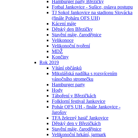
Hamburger party Březičky
Fotbal Jankovice - Sušice, oslava postupu
TJ Sokol Jankovice na stadionu Slovácka
(finále Poháru OFS UH)
Kácení máje
Dětský den Březičky
Stavění máje, čarodějnice
Velikonoce
Velikonoční tvoření
MDŽ
Končiny
Rok 2019
Vítání občánků
Mikulášská nadílka s rozsvícením
vánočního stromečku
Hamburger party
Hody
Táboření v Březičkách
Folklorní festival Jankovice
Pohár OFS UH - finále Jankovice -
Jarošov
TFA železný hasič Jankovice
Dětský den v Březičkách
Stavění máje, čarodějnice
Velikonoční hrkání, jarmark