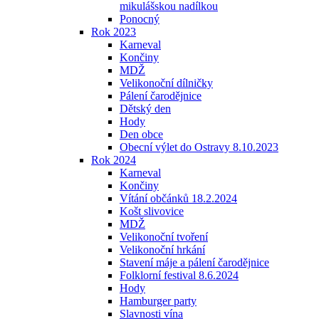
mikulášskou nadílkou
Ponocný
Rok 2023
Karneval
Končiny
MDŽ
Velikonoční dílničky
Pálení čarodějnice
Dětský den
Hody
Den obce
Obecní výlet do Ostravy 8.10.2023
Rok 2024
Karneval
Končiny
Vítání občánků 18.2.2024
Košt slivovice
MDŽ
Velikonoční tvoření
Velikonoční hrkání
Stavení máje a pálení čarodějnice
Folklorní festival 8.6.2024
Hody
Hamburger party
Slavnosti vína