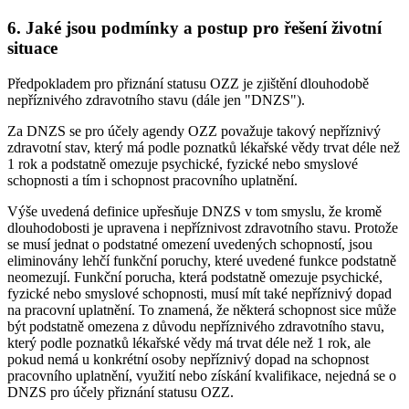
6. Jaké jsou podmínky a postup pro řešení životní
situace
Předpokladem pro přiznání statusu OZZ je zjištění dlouhodobě
nepříznivého zdravotního stavu (dále jen "DNZS").
Za DNZS se pro účely agendy OZZ považuje takový nepříznivý
zdravotní stav, který má podle poznatků lékařské vědy trvat déle než
1 rok a podstatně omezuje psychické, fyzické nebo smyslové
schopnosti a tím i schopnost pracovního uplatnění.
Výše uvedená definice upřesňuje DNZS v tom smyslu, že kromě
dlouhodobosti je upravena i nepříznivost zdravotního stavu. Protože
se musí jednat o podstatné omezení uvedených schopností, jsou
eliminovány lehčí funkční poruchy, které uvedené funkce podstatně
neomezují. Funkční porucha, která podstatně omezuje psychické,
fyzické nebo smyslové schopnosti, musí mít také nepříznivý dopad
na pracovní uplatnění. To znamená, že některá schopnost sice může
být podstatně omezena z důvodu nepříznivého zdravotního stavu,
který podle poznatků lékařské vědy má trvat déle než 1 rok, ale
pokud nemá u konkrétní osoby nepříznivý dopad na schopnost
pracovního uplatnění, využití nebo získání kvalifikace, nejedná se o
DNZS pro účely přiznání statusu OZZ.