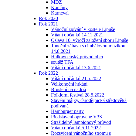
MDŽ
Končiny
Karneval
Rok 2020
Rok 2021
Vánoční zpívání v kostele Lipuše
Vítání občánků 14.11.2021
Oslava 10. výročí založení sboru Lipuše
Taneční zábava s cimbálovou muzikou
14.8.2021
Halloweenský průvod obcí
soutěž TFA
Vítání občánků 13.6.2021
Rok 2022
Vítání občánků 21.5.2022
Velikonoční hrkání
Bruslení na nádrži
Folklorní festival 28.5.2022
Stavění májky, čarodějnická středověká
podívaná
Hamburger party
Představení opravené V3S
Strašidelný lampionový průvod
Vítání občánků 5.11.2022
Rozsvícení vánočního stromu s