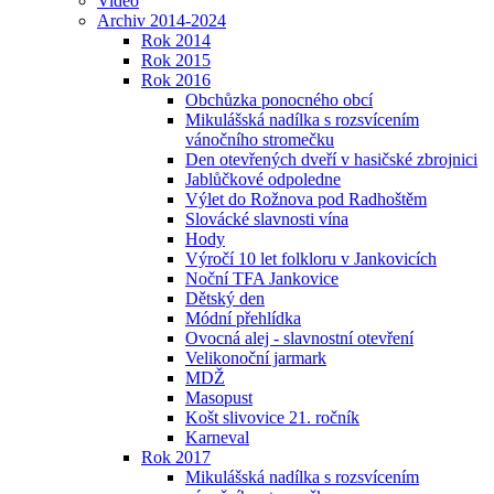
Video
Archiv 2014-2024
Rok 2014
Rok 2015
Rok 2016
Obchůzka ponocného obcí
Mikulášská nadílka s rozsvícením
vánočního stromečku
Den otevřených dveří v hasičské zbrojnici
Jablůčkové odpoledne
Výlet do Rožnova pod Radhoštěm
Slovácké slavnosti vína
Hody
Výročí 10 let folkloru v Jankovicích
Noční TFA Jankovice
Dětský den
Módní přehlídka
Ovocná alej - slavnostní otevření
Velikonoční jarmark
MDŽ
Masopust
Košt slivovice 21. ročník
Karneval
Rok 2017
Mikulášská nadílka s rozsvícením