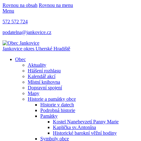
Rovnou na obsah
Rovnou na menu
Menu
572 572 724
podatelna@jankovice.cz
Jankovice
okres Uherské Hradiště
Obec
Aktuality
Hlášení rozhlasu
Kalendář akcí
Místní knihovna
Dopravní spojení
Mapy
Historie a památky obce
Historie v datech
Podrobná historie
Památky
Kostel Nanebevzetí Panny Marie
Kaplička sv.Antonína
Historické barokní věžní hodiny
Symboly obce