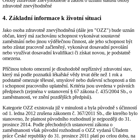
Osoby zdravotně znevýhodněné a žádost o uznání statusu osoby
zdravotně znevýhodněné
4. Základní informace k životní situaci
Jako osoba zdravotně znevýhodněná (dále jen "OZZ") bude uznán
občan, který má zachovánu schopnost vykonávat soustavné
zaměstnání nebo jinou výdělečnou činnost, ale jeho schopnost být
nebo zůstat pracovně začleněný, vykonávat dosavadní povolání
nebo využívat dosavadní kvalifikaci či získat novou, je podstatně
omezena.
Příčinou tohoto omezení je dlouhodobě nepříznivý zdravotní stav,
který má podle poznatků lékařské vědy trvat déle než 1 rok a
podstatně omezuje tělesné, smyslové nebo duševní schopnosti a tím
i schopnost pracovního uplatnění. Kritéria jsou uvedena v právních
předpisech (zejména v ustanovení § 67 zákona č. 435/2004 Sb., o
zaměstnanosti, ve znění pozdějších předpisů).
Kategorie OZZ existovala již v minulosti a byla původně s účinností
od 1. ledna 2012 zrušena zákonem č. 367/2011 Sb., dle kterého bylo
stanoveno, že platnost původního rozhodnutí je nejpozději do 31.
prosince 2014. Podle přechodných ustanovení zákona o
zaměstnanosti však původní rozhodnutí o OZZ vydaná Úřadem
práce České republiky do 31. prosince 2011 platí po celou dobu, na