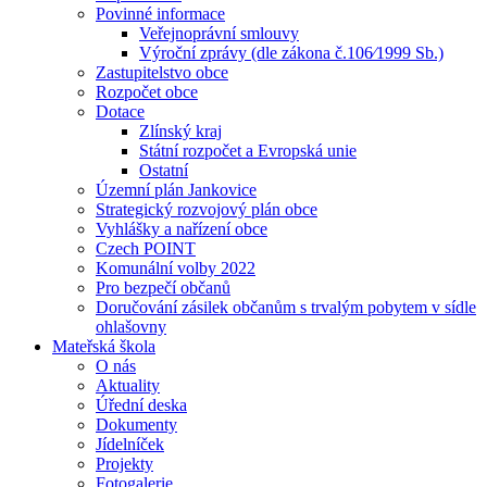
Povinné informace
Veřejnoprávní smlouvy
Výroční zprávy (dle zákona č.106⁄1999 Sb.)
Zastupitelstvo obce
Rozpočet obce
Dotace
Zlínský kraj
Státní rozpočet a Evropská unie
Ostatní
Územní plán Jankovice
Strategický rozvojový plán obce
Vyhlášky a nařízení obce
Czech POINT
Komunální volby 2022
Pro bezpečí občanů
Doručování zásilek občanům s trvalým pobytem v sídle
ohlašovny
Mateřská škola
O nás
Aktuality
Úřední deska
Dokumenty
Jídelníček
Projekty
Fotogalerie