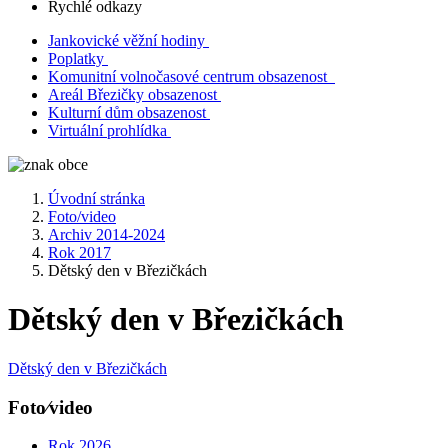
Rychlé odkazy
Jankovické věžní hodiny
Poplatky
Komunitní volnočasové centrum obsazenost
Areál Březičky obsazenost
Kulturní dům obsazenost
Virtuální prohlídka
Úvodní stránka
Foto/video
Archiv 2014-2024
Rok 2017
Dětský den v Březičkách
Dětský den v Březičkách
Dětský den v Březičkách
Foto⁄video
Rok 2026