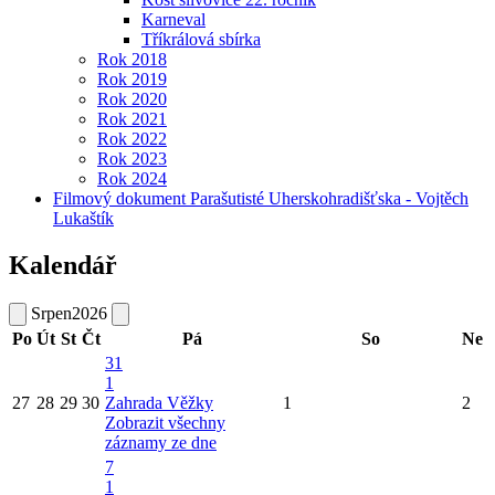
Karneval
Tříkrálová sbírka
Rok 2018
Rok 2019
Rok 2020
Rok 2021
Rok 2022
Rok 2023
Rok 2024
Filmový dokument Parašutisté Uherskohradišťska - Vojtěch
Lukaštík
Kalendář
Srpen
2026
Po
Út
St
Čt
Pá
So
Ne
31
1
27
28
29
30
Zahrada Věžky
1
2
Zobrazit všechny
záznamy ze dne
7
1