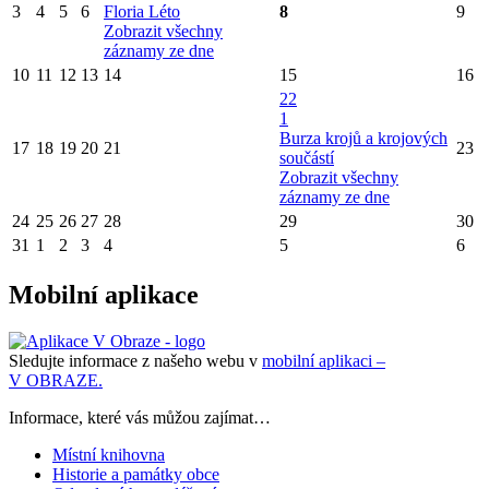
3
4
5
6
Floria Léto
8
9
Zobrazit všechny
záznamy ze dne
10
11
12
13
14
15
16
22
1
Burza krojů a krojových
17
18
19
20
21
23
součástí
Zobrazit všechny
záznamy ze dne
24
25
26
27
28
29
30
31
1
2
3
4
5
6
Mobilní aplikace
Sledujte informace z našeho webu v
mobilní aplikaci –
V OBRAZE.
Informace, které vás můžou zajímat…
Místní knihovna
Historie a památky obce