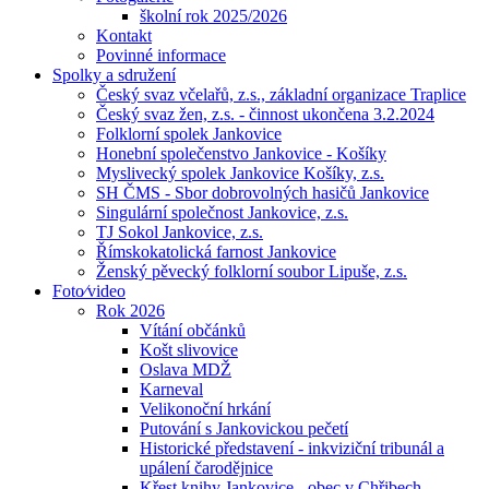
školní rok 2025/2026
Kontakt
Povinné informace
Spolky a sdružení
Český svaz včelařů, z.s., základní organizace Traplice
Český svaz žen, z.s. - činnost ukončena 3.2.2024
Folklorní spolek Jankovice
Honební společenstvo Jankovice - Košíky
Myslivecký spolek Jankovice Košíky, z.s.
SH ČMS - Sbor dobrovolných hasičů Jankovice
Singulární společnost Jankovice, z.s.
TJ Sokol Jankovice, z.s.
Římskokatolická farnost Jankovice
Ženský pěvecký folklorní soubor Lipuše, z.s.
Foto⁄video
Rok 2026
Vítání občánků
Košt slivovice
Oslava MDŽ
Karneval
Velikonoční hrkání
Putování s Jankovickou pečetí
Historické představení - inkviziční tribunál a
upálení čarodějnice
Křest knihy Jankovice - obec v Chřibech