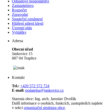
Odpadové hospodářství
Zastupitelstvo
Rozpočet
Zpravodaj
Smuteční oznámení
Hlášení pálení klestí
Územní plán
Vyhlášky
Adresa
Obecní úřad
Jankovice 15
687 04 Traplice
Kontakt
Tel.:
+420 572 572 724
E-mail:
podatelna@jankovice.cz
Starosta obce: Ing. arch. Jaroslav Dvořák
Další informace o osobách, funkcích, zastupitelích najdete
v sekci
organizační struktura obce
.