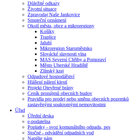
Důležité odkazy
Životní situace
Zpravodaj Naše Jankovice
Smuteční oznámení
Okolí města, obce a mikroregiony
Košíky
Traplice
Jalubí
Mikroregion Staroměstsko
Slovácké slavnosti vína
MAS Severní Chřiby a Pomoraví
Město Uherské Hradiště
Zlínský kraj
Odpadové hospodářství
Hlášení pálení klestí
Projekt Otevřené brány
Ceník pronájmů obecních budov
Pravidla pro prodej nebo směnu obecních pozemků
zastavěnými soukromými nemovitostmi
Úřad
Úřední deska
e-podatelna
Poplatky - svoz komunálního odpadu, pes
Stočné - odvádění odpadních vod
Napište nám