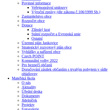
Povinné informace
Veřejnoprávní smlouvy
Výroční zprávy (dle zákona č.106⁄1999 Sb.)
Zastupitelstvo obce
Rozpočet obce
Dotace
Zlínský kraj
Státní rozpočet a Evropská unie
Ostatní
Územní plán Jankovice
Strategický rozvojový plán obce
Vyhlášky a nařízení obce
Czech POINT
Komunální volby 2022
Pro bezpečí občanů
Doručování zásilek občanům s trvalým pobytem v sídle
ohlašovny
Mateřská škola
O nás
Aktuality
Úřední deska
Dokumenty
Jídelníček
Projekty
Fotogalerie