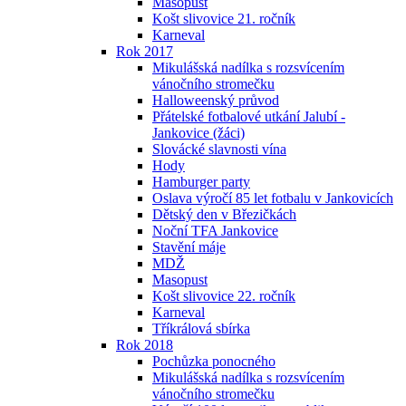
Masopust
Košt slivovice 21. ročník
Karneval
Rok 2017
Mikulášská nadílka s rozsvícením
vánočního stromečku
Halloweenský průvod
Přátelské fotbalové utkání Jalubí -
Jankovice (žáci)
Slovácké slavnosti vína
Hody
Hamburger party
Oslava výročí 85 let fotbalu v Jankovicích
Dětský den v Březičkách
Noční TFA Jankovice
Stavění máje
MDŽ
Masopust
Košt slivovice 22. ročník
Karneval
Tříkrálová sbírka
Rok 2018
Pochůzka ponocného
Mikulášská nadílka s rozsvícením
vánočního stromečku