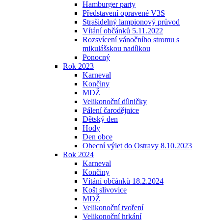
Hamburger party
Představení opravené V3S
Strašidelný lampionový průvod
Vítání občánků 5.11.2022
Rozsvícení vánočního stromu s
mikulášskou nadílkou
Ponocný
Rok 2023
Karneval
Končiny
MDŽ
Velikonoční dílničky
Pálení čarodějnice
Dětský den
Hody
Den obce
Obecní výlet do Ostravy 8.10.2023
Rok 2024
Karneval
Končiny
Vítání občánků 18.2.2024
Košt slivovice
MDŽ
Velikonoční tvoření
Velikonoční hrkání