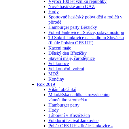
Výročí 100 let vzniku republiky
Nové hasičské auto GAZ
Hody
Sportovně hasičský pobyt dětí a rodičů v
přírodě
Hamburger party Březičky
Fotbal Jankovice - Sušice, oslava postupu
TJ Sokol Jankovice na stadionu Slovácka
(finále Poháru OFS UH)
Kácení máje
Dětský den Březičky
Stavění máje, čarodějnice
Velikonoce
Velikonoční tvoření
MDŽ
Končiny
Rok 2019
Vítání občánků
Mikulášská nadílka s rozsvícením
vánočního stromečku
Hamburger party
Hody
Táboření v Březičkách
Folklorní festival Jankovice
Pohár OFS UH - finále Jankovice -