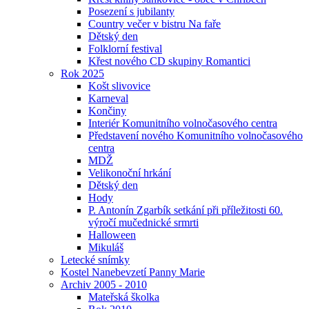
Posezení s jubilanty
Country večer v bistru Na faře
Dětský den
Folklorní festival
Křest nového CD skupiny Romantici
Rok 2025
Košt slivovice
Karneval
Končiny
Interiér Komunitního volnočasového centra
Představení nového Komunitního volnočasového
centra
MDŽ
Velikonoční hrkání
Dětský den
Hody
P. Antonín Zgarbík setkání při příležitosti 60.
výročí mučednické srmrti
Halloween
Mikuláš
Letecké snímky
Kostel Nanebevzetí Panny Marie
Archiv 2005 - 2010
Mateřská školka