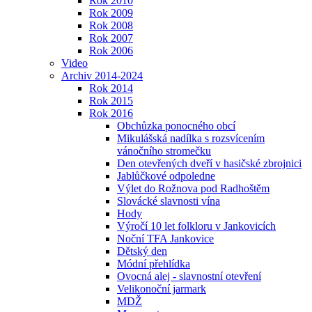
Rok 2010
Rok 2009
Rok 2008
Rok 2007
Rok 2006
Video
Archiv 2014-2024
Rok 2014
Rok 2015
Rok 2016
Obchůzka ponocného obcí
Mikulášská nadílka s rozsvícením
vánočního stromečku
Den otevřených dveří v hasičské zbrojnici
Jablůčkové odpoledne
Výlet do Rožnova pod Radhoštěm
Slovácké slavnosti vína
Hody
Výročí 10 let folkloru v Jankovicích
Noční TFA Jankovice
Dětský den
Módní přehlídka
Ovocná alej - slavnostní otevření
Velikonoční jarmark
MDŽ