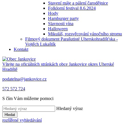
Stavení máje a pálení čarodějnice
Folklorní festival 8.6.2024
Hody
Hamburger party
Slavnosti vína
Halloween
Mikuláš, rozsvěcování vánočního stromu
Filmový dokument Parašutisté Uherskohradišťska -
Vojtěch Lukaštík
Kontakt
Vítejte na oficiálních stránkách obce
Jankovice
okres Uherské
Hradiště
podatelna@jankovice.cz
572 572 724
S čím Vám můžeme pomoci
Hledaný výraz
Hledat
rozšířené vyhledávání