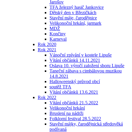
Jarošov
TFA železný hasič Jankovice
Dětský den v Březičkách
Stavění máje, čarodějnice
Velikonoční hrkání, jarmark
MDŽ
Končiny
Karneval
Rok 2020
Rok 2021
Vánoční zpívání v kostele Lipuše
Vítání občánků 14.11.2021
Oslava 10. výročí založení sboru Lipuše
Taneční zábava s cimbálovou muzikou
14.8.2021
Halloweenský průvod obcí
soutěž TFA
Vítání občánků 13.6.2021
Rok 2022
Vítání občánků 21.5.2022
Velikonoční hrkání
Bruslení na nádrži
Folklorní festival 28.5.2022
Stavění májky, čarodějnická středověká
podívaná