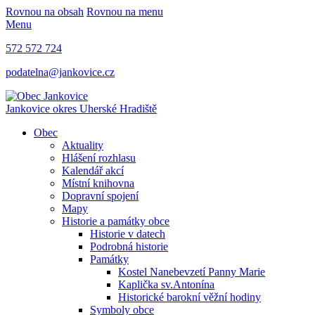
Rovnou na obsah
Rovnou na menu
Menu
572 572 724
podatelna@jankovice.cz
Jankovice
okres Uherské Hradiště
Obec
Aktuality
Hlášení rozhlasu
Kalendář akcí
Místní knihovna
Dopravní spojení
Mapy
Historie a památky obce
Historie v datech
Podrobná historie
Památky
Kostel Nanebevzetí Panny Marie
Kaplička sv.Antonína
Historické barokní věžní hodiny
Symboly obce