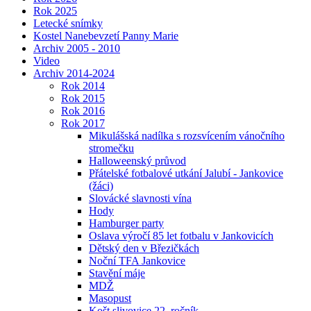
Rok 2025
Letecké snímky
Kostel Nanebevzetí Panny Marie
Archiv 2005 - 2010
Video
Archiv 2014-2024
Rok 2014
Rok 2015
Rok 2016
Rok 2017
Mikulášská nadílka s rozsvícením vánočního
stromečku
Halloweenský průvod
Přátelské fotbalové utkání Jalubí - Jankovice
(žáci)
Slovácké slavnosti vína
Hody
Hamburger party
Oslava výročí 85 let fotbalu v Jankovicích
Dětský den v Březičkách
Noční TFA Jankovice
Stavění máje
MDŽ
Masopust
Košt slivovice 22. ročník