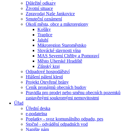
Důležité odkazy
Životní situace
Zpravodaj Naše Jankovice
Smuteční oznámení
Okolí města, obce a mikroregiony
Košíky
Traplice
Jalubí
Mikroregion Staroměstsko
Slovácké slavnosti vína
MAS Severní Chřiby a Pomoraví
Město Uherské Hradiště
Zlínský kraj
Odpadové hospodářství
Hlášení pálení klestí
Projekt Otevřené brány
Ceník pronájmů obecních budov
Pravidla pro prodej nebo směnu obecních pozemků
zastavěnými soukromými nemovitostmi
Úřad
Úřední deska
e-podatelna
Poplatky - svoz komunálního odpadu, pes
Stočné - odvádění odpadních vod
Napište nám