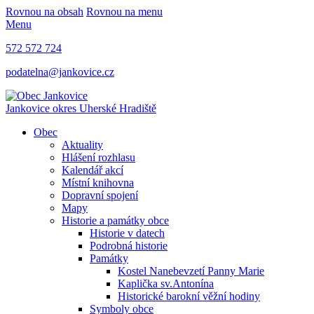
Rovnou na obsah
Rovnou na menu
Menu
572 572 724
podatelna@jankovice.cz
Jankovice
okres Uherské Hradiště
Obec
Aktuality
Hlášení rozhlasu
Kalendář akcí
Místní knihovna
Dopravní spojení
Mapy
Historie a památky obce
Historie v datech
Podrobná historie
Památky
Kostel Nanebevzetí Panny Marie
Kaplička sv.Antonína
Historické barokní věžní hodiny
Symboly obce