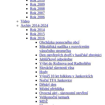
Rok 2010
Rok 2009
Rok 2008
Rok 2007
Rok 2006
Video
Archiv 2014-2024
Rok 2014
Rok 2015
Rok 2016
Obchůzka ponocného obcí
Mikulášská nadílka s rozsvícením
vánočního stromečku
Den otevřených dveří v hasičské zbrojnici
Jablůčkové odpoledne
Výlet do Rožnova pod Radhoštěm
Slovácké slavnosti vína
Hody
Výročí 10 let folkloru v Jankovicích
Noční TFA Jankovice
Dětský den
Módní přehlídka
Ovocná alej - slavnostní otevření
Velikonoční jarmark
MDŽ