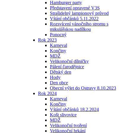
Hamburger party
Představení opravené V3S
Strašidelný lampionový průvod
Vítání občánků 5.11.2022
Rozsvícení vánočního stromu s
mikulášskou nadílkou
Ponocný
Rok 2023
Karneval
Končiny
MDŽ
Velikonoční dílničky
Pálení čarodějnice
Dětský den
Hody
Den obce
Obecní výlet do Ostravy 8.10.2023
Rok 2024
Karneval
Končiny
Vítání občánků 18.2.2024
Košt slivovice
MDŽ
Velikonoční tvoření
Velikonoční hrkání