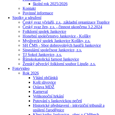
školní rok 2025/2026
Kontakt
Povinné informace
Spolky a sdružení
Český svaz včelařů, z.s., základní organizace Traplice
Český svaz žen, z.s. - činnost ukončena 3.2.2024
Folklorní spolek Jankovice
Honební společenstvo Jankovice - Košíky
Myslivecký spolek Jankovice Košíky, z.s.
SH ČMS - Sbor dobrovolných hasičů Jankovice
Singulární společnost Jankovice, z.s.
TJ Sokol Jankovice, z.s.
Římskokatolická farnost Jankovice
Ženský pěvecký folklorní soubor Lipuše, z.s.
Foto⁄video
Rok 2026
Vítání občánků
Košt slivovice
Oslava MDŽ
Karneval
Velikonoční hrkání
Putování s Jankovickou pečetí
Historické představení - inkviziční tribunál a
upálení čarodějnice
Křest knihy Jankovice - obec v Chřibech