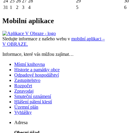
24
25
26
27
28
29
30
31
1
2
3
4
5
6
Mobilní aplikace
Sledujte informace z našeho webu v
mobilní aplikaci –
V OBRAZE.
Informace, které vás můžou zajímat…
Místní knihovna
Historie a památky obce
Odpadové hospodářství
Zastupitelstvo
Rozpočet
Zpravodaj
Smuteční oznámení
Hlášení pálení klestí
Územní plán
Vyhlášky
Adresa
Obecní úřad