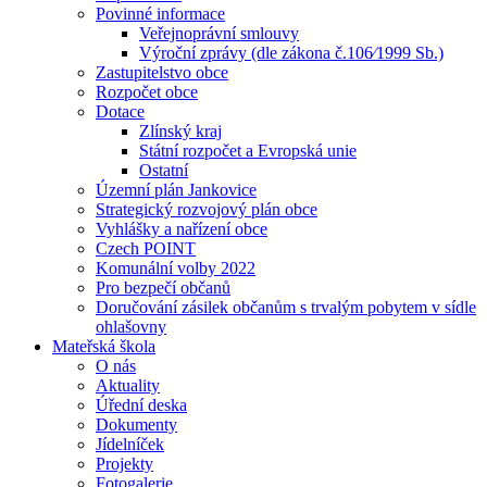
Povinné informace
Veřejnoprávní smlouvy
Výroční zprávy (dle zákona č.106⁄1999 Sb.)
Zastupitelstvo obce
Rozpočet obce
Dotace
Zlínský kraj
Státní rozpočet a Evropská unie
Ostatní
Územní plán Jankovice
Strategický rozvojový plán obce
Vyhlášky a nařízení obce
Czech POINT
Komunální volby 2022
Pro bezpečí občanů
Doručování zásilek občanům s trvalým pobytem v sídle
ohlašovny
Mateřská škola
O nás
Aktuality
Úřední deska
Dokumenty
Jídelníček
Projekty
Fotogalerie