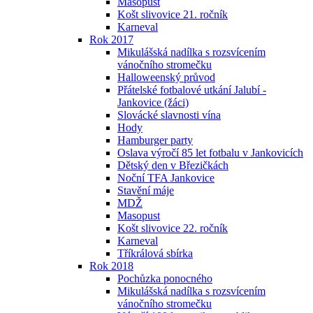
Masopust
Košt slivovice 21. ročník
Karneval
Rok 2017
Mikulášská nadílka s rozsvícením
vánočního stromečku
Halloweenský průvod
Přátelské fotbalové utkání Jalubí -
Jankovice (žáci)
Slovácké slavnosti vína
Hody
Hamburger party
Oslava výročí 85 let fotbalu v Jankovicích
Dětský den v Březičkách
Noční TFA Jankovice
Stavění máje
MDŽ
Masopust
Košt slivovice 22. ročník
Karneval
Tříkrálová sbírka
Rok 2018
Pochůzka ponocného
Mikulášská nadílka s rozsvícením
vánočního stromečku