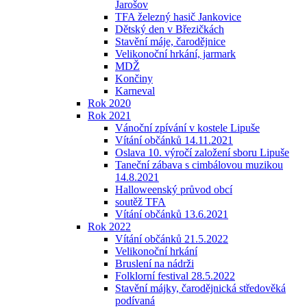
Jarošov
TFA železný hasič Jankovice
Dětský den v Březičkách
Stavění máje, čarodějnice
Velikonoční hrkání, jarmark
MDŽ
Končiny
Karneval
Rok 2020
Rok 2021
Vánoční zpívání v kostele Lipuše
Vítání občánků 14.11.2021
Oslava 10. výročí založení sboru Lipuše
Taneční zábava s cimbálovou muzikou
14.8.2021
Halloweenský průvod obcí
soutěž TFA
Vítání občánků 13.6.2021
Rok 2022
Vítání občánků 21.5.2022
Velikonoční hrkání
Bruslení na nádrži
Folklorní festival 28.5.2022
Stavění májky, čarodějnická středověká
podívaná