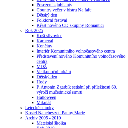
Posezení s jubilanty
Country večer v bistru Na faře
Dětský den
Folklorní festival
Křest nového CD skupiny Romantici
Rok 2025
Košt slivovice
Karneval
Končiny
Interiér Komunitního volnočasového centra
Představení nového Komunitního volnočasového
centra
MDŽ
Velikonoční hrkání
Dětský den
Hody
P. Antonín Zgarbík setkání při příležitosti 60.
výročí mučednické srmrti
Halloween
Mikuláš
Letecké snímky
Kostel Nanebevzetí Panny Marie
Archiv 2005 - 2010
Mateřská školka