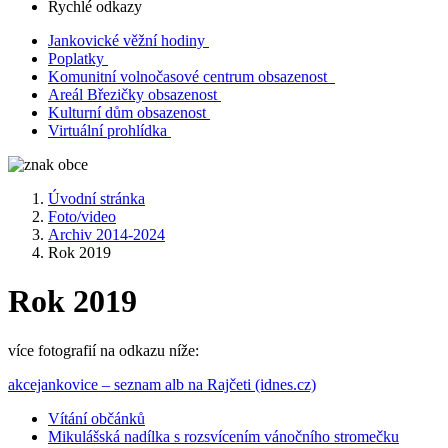
Rychlé odkazy
Jankovické věžní hodiny
Poplatky
Komunitní volnočasové centrum obsazenost
Areál Březičky obsazenost
Kulturní dům obsazenost
Virtuální prohlídka
Úvodní stránka
Foto/video
Archiv 2014-2024
Rok 2019
Rok 2019
více fotografií na odkazu níže:
akcejankovice – seznam alb na Rajčeti (idnes.cz)
Vítání občánků
Mikulášská nadílka s rozsvícením vánočního stromečku