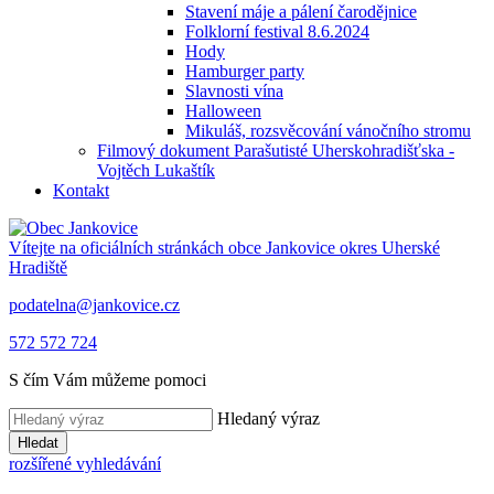
Stavení máje a pálení čarodějnice
Folklorní festival 8.6.2024
Hody
Hamburger party
Slavnosti vína
Halloween
Mikuláš, rozsvěcování vánočního stromu
Filmový dokument Parašutisté Uherskohradišťska -
Vojtěch Lukaštík
Kontakt
Vítejte na oficiálních stránkách obce
Jankovice
okres Uherské
Hradiště
podatelna@jankovice.cz
572 572 724
S čím Vám můžeme pomoci
Hledaný výraz
Hledat
rozšířené vyhledávání