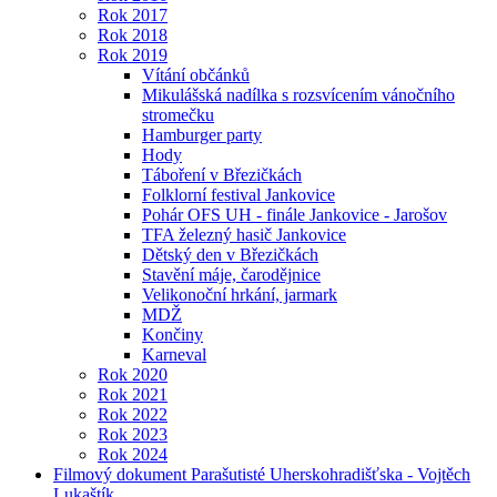
Rok 2017
Rok 2018
Rok 2019
Vítání občánků
Mikulášská nadílka s rozsvícením vánočního
stromečku
Hamburger party
Hody
Táboření v Březičkách
Folklorní festival Jankovice
Pohár OFS UH - finále Jankovice - Jarošov
TFA železný hasič Jankovice
Dětský den v Březičkách
Stavění máje, čarodějnice
Velikonoční hrkání, jarmark
MDŽ
Končiny
Karneval
Rok 2020
Rok 2021
Rok 2022
Rok 2023
Rok 2024
Filmový dokument Parašutisté Uherskohradišťska - Vojtěch
Lukaštík