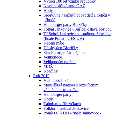
Výročí 100 let vzniku republiky
Nové hasičské auto GAZ
Hody
Sportovně hasičský pobyt dětí a rodičů v
přírodě
Hamburger party Březičky
Fotbal Jankovice - Sušice, oslava postupu
TJ Sokol Jankovice na stadionu Slovácka
(finále Poháru OFS UH)
Kácení máje
Dětský den Březičky
Stavění máje, čarodějnice
Velikonoce
Velikonoční tvoření
MDŽ
Končiny
Rok 2019
Vítání občánků
Mikulášská nadílka s rozsvícením
vánočního stromečku
Hamburger party
Hody
Táboření v Březičkách
Folklorní festival Jankovice
Pohár OFS UH - finále Jankovice -