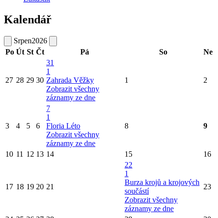
Kalendář
Srpen
2026
Po
Út
St
Čt
Pá
So
Ne
31
1
27
28
29
30
Zahrada Věžky
1
2
Zobrazit všechny
záznamy ze dne
7
1
3
4
5
6
Floria Léto
8
9
Zobrazit všechny
záznamy ze dne
10
11
12
13
14
15
16
22
1
Burza krojů a krojových
17
18
19
20
21
23
součástí
Zobrazit všechny
záznamy ze dne