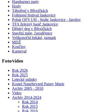
Hamburger party
Hody
Táboření v Březičkách
Folklorní festival Jankovice
Pohár OFS UH - finále Jankovice - Jarošov
TFA železný hasič Jankovice
Dětský den v Březičkách
Stavění máje, čarodějnice
Velikonoční hrkání, jarmark
MDŽ
Končiny
Karneval
Foto⁄video
Rok 2026
Rok 2025
Letecké snímky
Kostel Nanebevzetí Panny Marie
Archiv 2005 - 2010
Video
Archiv 2014-2024
Rok 2014
Rok 2015
Rok 2016