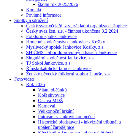
školní rok 2025/2026
Kontakt
Povinné informace
Spolky a sdružení
Český svaz včelařů, z.s., základní organizace Traplice
Český svaz žen, z.s. - činnost ukončena 3.2.2024
Folklorní spolek Jankovice
Honební společenstvo Jankovice - Košíky
Myslivecký spolek Jankovice Košíky, z.s.
SH ČMS - Sbor dobrovolných hasičů Jankovice
Singulární společnost Jankovice, z.s.
TJ Sokol Jankovice, z.s.
Římskokatolická farnost Jankovice
Ženský pěvecký folklorní soubor Lipuše, z.s.
Foto⁄video
Rok 2026
Vítání občánků
Košt slivovice
Oslava MDŽ
Karneval
Velikonoční hrkání
Putování s Jankovickou pečetí
Historické představení - inkviziční tribunál a
upálení čarodějnice
Křest knihy Jankovice - obec v Chřibech