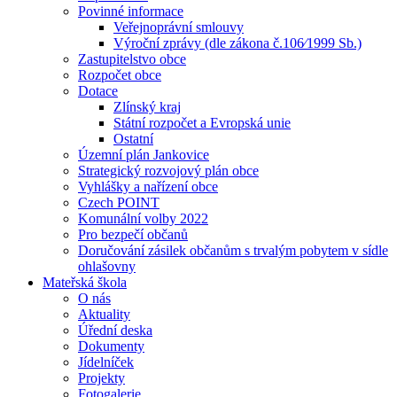
Povinné informace
Veřejnoprávní smlouvy
Výroční zprávy (dle zákona č.106⁄1999 Sb.)
Zastupitelstvo obce
Rozpočet obce
Dotace
Zlínský kraj
Státní rozpočet a Evropská unie
Ostatní
Územní plán Jankovice
Strategický rozvojový plán obce
Vyhlášky a nařízení obce
Czech POINT
Komunální volby 2022
Pro bezpečí občanů
Doručování zásilek občanům s trvalým pobytem v sídle
ohlašovny
Mateřská škola
O nás
Aktuality
Úřední deska
Dokumenty
Jídelníček
Projekty
Fotogalerie