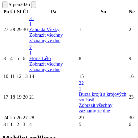
Srpen
2026
Po
Út
St
Čt
Pá
So
Ne
31
1
27
28
29
30
Zahrada Věžky
1
2
Zobrazit všechny
záznamy ze dne
7
1
3
4
5
6
Floria Léto
8
9
Zobrazit všechny
záznamy ze dne
10
11
12
13
14
15
16
22
1
Burza krojů a krojových
17
18
19
20
21
23
součástí
Zobrazit všechny
záznamy ze dne
24
25
26
27
28
29
30
31
1
2
3
4
5
6