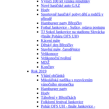
Výročí 100 let vzniku republiky
Nové hasičské auto GAZ
Hody
Sportovně hasičský pobyt dětí a rodičů v
přírodě
Hamburger party Březičky
Fotbal Jankovice - Sušice, oslava postupu
TJ Sokol Jankovice na stadionu Slovácka
(finále Poháru OFS UH)
Kácení máje
Dětský den Březičky
Stavění máje, čarodějnice
Velikonoce
Velikonoční tvoření
MDŽ
Končiny
Rok 2019
Vítání občánků
Mikulášská nadílka s rozsvícením
vánočního stromečku
Hamburger party
Hody
Táboření v Březičkách
Folklorní festival Jankovice
Pohár OFS UH - finále Jankovice -