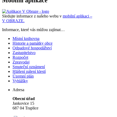
Mobilní aplikace
Sledujte informace z našeho webu v
mobilní aplikaci –
V OBRAZE.
Informace, které vás můžou zajímat…
Místní knihovna
Historie a památky obce
Odpadové hospodářství
Zastupitelstvo
Rozpočet
Zpravodaj
Smuteční oznámení
Hlášení pálení klestí
Územní plán
Vyhlášky
Adresa
Obecní úřad
Jankovice 15
687 04 Traplice