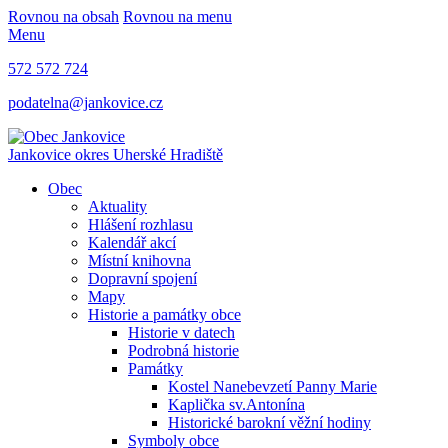
Rovnou na obsah
Rovnou na menu
Menu
572 572 724
podatelna@jankovice.cz
Jankovice
okres Uherské Hradiště
Obec
Aktuality
Hlášení rozhlasu
Kalendář akcí
Místní knihovna
Dopravní spojení
Mapy
Historie a památky obce
Historie v datech
Podrobná historie
Památky
Kostel Nanebevzetí Panny Marie
Kaplička sv.Antonína
Historické barokní věžní hodiny
Symboly obce