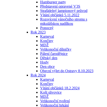
Hamburger party
Představení opravené V3S
Strašidelný lampionový průvod
Vítání občánků 5.11.2022
Rozsvícení vánočního stromu s
mikulášskou nadílkou
Ponocný
Rok 2023
Karneval
Končiny
MDŽ
Velikonoční dílničky
Pálení čarodějnice
Dětský den
Hody
Den obce
Obecní výlet do Ostravy 8.10.2023
Rok 2024
Karneval
Končiny
Vítání občánků 18.2.2024
Košt slivovice
MDŽ
Velikonoční tvoření
Velikonoční hrkání