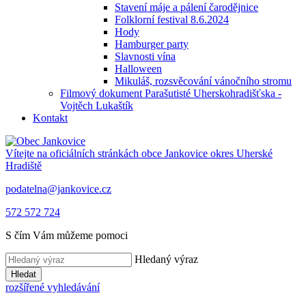
Stavení máje a pálení čarodějnice
Folklorní festival 8.6.2024
Hody
Hamburger party
Slavnosti vína
Halloween
Mikuláš, rozsvěcování vánočního stromu
Filmový dokument Parašutisté Uherskohradišťska -
Vojtěch Lukaštík
Kontakt
Vítejte na oficiálních stránkách obce
Jankovice
okres Uherské
Hradiště
podatelna@jankovice.cz
572 572 724
S čím Vám můžeme pomoci
Hledaný výraz
Hledat
rozšířené vyhledávání