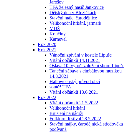
Jarošov
TFA železný hasič Jankovice
Dětský den v Březičkách
Stavění máje, čarodějnice
Velikonoční hrkání, jarmark
MDŽ
Končiny
Karneval
Rok 2020
Rok 2021
Vánoční zpívání v kostele Lipuše
Vítání občánků 14.11.2021
Oslava 10. výročí založení sboru Lipuše
Taneční zábava s cimbálovou muzikou
14.8.2021
Halloweenský průvod obcí
soutěž TFA
Vítání občánků 13.6.2021
Rok 2022
Vítání občánků 21.5.2022
Velikonoční hrkání
Bruslení na nádrži
Folklorní festival 28.5.2022
Stavění májky, čarodějnická středověká
podívaná