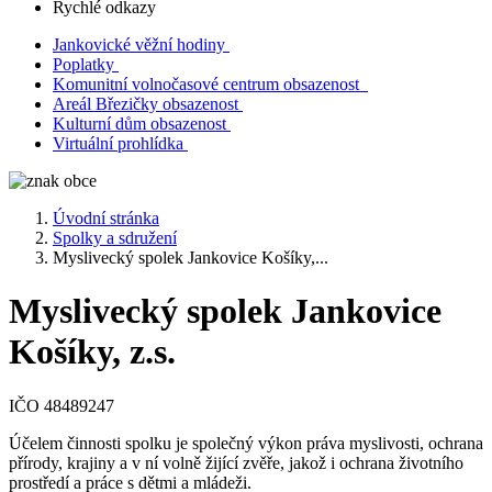
Rychlé odkazy
Jankovické věžní hodiny
Poplatky
Komunitní volnočasové centrum obsazenost
Areál Březičky obsazenost
Kulturní dům obsazenost
Virtuální prohlídka
Úvodní stránka
Spolky a sdružení
Myslivecký spolek Jankovice Košíky,...
Myslivecký spolek Jankovice
Košíky, z.s.
IČO 48489247
Účelem činnosti spolku je společný výkon práva myslivosti, ochrana
přírody, krajiny a v ní volně žijící zvěře, jakož i ochrana životního
prostředí a práce s dětmi a mládeži.