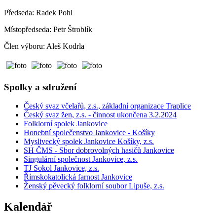
Předseda: Radek Pohl
Místopředseda: Petr Štroblík
Člen výboru: Aleš Kodrla
Spolky a sdružení
Český svaz včelařů, z.s., základní organizace Traplice
Český svaz žen, z.s. - činnost ukončena 3.2.2024
Folklorní spolek Jankovice
Honební společenstvo Jankovice - Košíky
Myslivecký spolek Jankovice Košíky, z.s.
SH ČMS - Sbor dobrovolných hasičů Jankovice
Singulární společnost Jankovice, z.s.
TJ Sokol Jankovice, z.s.
Římskokatolická farnost Jankovice
Ženský pěvecký folklorní soubor Lipuše, z.s.
Kalendář