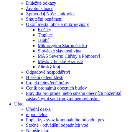
Důležité odkazy
Životní situace
Zpravodaj Naše Jankovice
Smuteční oznámení
Okolí města, obce a mikroregiony
Košíky
Traplice
Jalubí
Mikroregion Staroměstsko
Slovácké slavnosti vína
MAS Severní Chřiby a Pomoraví
Město Uherské Hradiště
Zlínský kraj
Odpadové hospodářství
Hlášení pálení klestí
Projekt Otevřené brány
Ceník pronájmů obecních budov
Pravidla pro prodej nebo směnu obecních pozemků
zastavěnými soukromými nemovitostmi
Úřad
Úřední deska
e-podatelna
Poplatky - svoz komunálního odpadu, pes
Stočné - odvádění odpadních vod
Napište nám