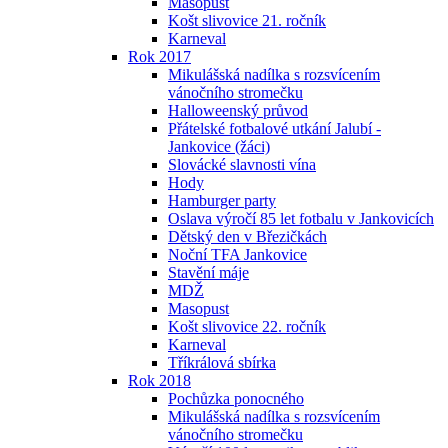
Masopust
Košt slivovice 21. ročník
Karneval
Rok 2017
Mikulášská nadílka s rozsvícením
vánočního stromečku
Halloweenský průvod
Přátelské fotbalové utkání Jalubí -
Jankovice (žáci)
Slovácké slavnosti vína
Hody
Hamburger party
Oslava výročí 85 let fotbalu v Jankovicích
Dětský den v Březičkách
Noční TFA Jankovice
Stavění máje
MDŽ
Masopust
Košt slivovice 22. ročník
Karneval
Tříkrálová sbírka
Rok 2018
Pochůzka ponocného
Mikulášská nadílka s rozsvícením
vánočního stromečku