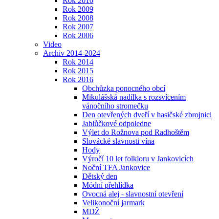
Rok 2010
Rok 2009
Rok 2008
Rok 2007
Rok 2006
Video
Archiv 2014-2024
Rok 2014
Rok 2015
Rok 2016
Obchůzka ponocného obcí
Mikulášská nadílka s rozsvícením
vánočního stromečku
Den otevřených dveří v hasičské zbrojnici
Jablůčkové odpoledne
Výlet do Rožnova pod Radhoštěm
Slovácké slavnosti vína
Hody
Výročí 10 let folkloru v Jankovicích
Noční TFA Jankovice
Dětský den
Módní přehlídka
Ovocná alej - slavnostní otevření
Velikonoční jarmark
MDŽ