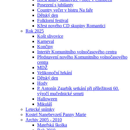
Posezení s jubilanty
Country večer v bistru Na faře
Dětský den
Folklorní festival
Křest nového CD skupiny Romantici
Rok 2025
Košt slivovice
Karneval
Končiny
Interiér Komunitního volnočasového centra
Představení nového Komunitního volnočasového
centra
MDŽ
Velikonoční hrkání
Dětský den
Hody
P. Antonín Zgarbík setkání při příležitosti 60.
výročí mučednické srmrti
Halloween
Mikuláš
Letecké snímky
Kostel Nanebevzetí Panny Marie
Archiv 2005 - 2010
Mateřská školka