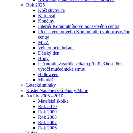
Rok 2025
Košt slivovice
Karneval
Končiny
Interiér Komunitního volnočasového centra
Představení nového Komunitního volnočasového
centra
MDŽ
Velikonoční hrkání
Dětský den
Hody
P. Antonín Zgarbík setkání při příležitosti 60.
výročí mučednické srmrti
Halloween
Mikuláš
Letecké snímky
Kostel Nanebevzetí Panny Marie
Archiv 2005 - 2010
Mateřská školka
Rok 2010
Rok 2009
Rok 2008
Rok 2007
Rok 2006