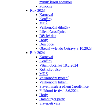
mikulášskou nadílkou
Ponocný
Rok 2023
Karneval
Končiny
MDŽ
Velikonoční dílničky
Pálení čarodějnice
Dětský den
Hody
Den obce
Obecní výlet do Ostravy 8.10.2023
Rok 2024
Karneval
Končiny
Vítání občánků 18.2.2024
Košt slivovice
MDŽ
Velikonoční tvoření
Velikonoční hrkání
Stavení máje a pálení čarodějnice
Folklorní festival 8.6.2024
Hody
Hamburger party
Slavnosti vína