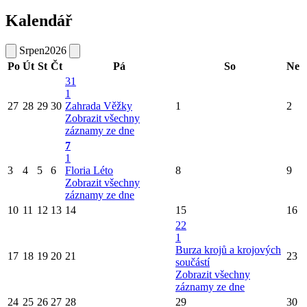
Kalendář
Srpen
2026
Po
Út
St
Čt
Pá
So
Ne
31
1
27
28
29
30
Zahrada Věžky
1
2
Zobrazit všechny
záznamy ze dne
7
1
3
4
5
6
Floria Léto
8
9
Zobrazit všechny
záznamy ze dne
10
11
12
13
14
15
16
22
1
Burza krojů a krojových
17
18
19
20
21
23
součástí
Zobrazit všechny
záznamy ze dne
24
25
26
27
28
29
30