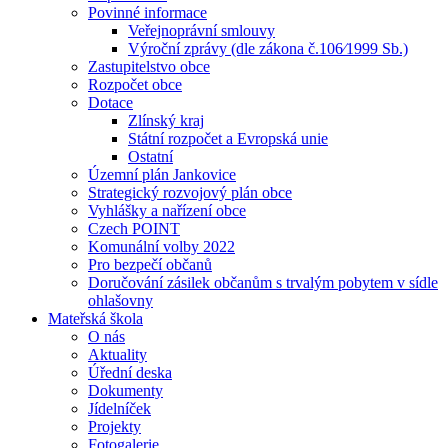
Povinné informace
Veřejnoprávní smlouvy
Výroční zprávy (dle zákona č.106⁄1999 Sb.)
Zastupitelstvo obce
Rozpočet obce
Dotace
Zlínský kraj
Státní rozpočet a Evropská unie
Ostatní
Územní plán Jankovice
Strategický rozvojový plán obce
Vyhlášky a nařízení obce
Czech POINT
Komunální volby 2022
Pro bezpečí občanů
Doručování zásilek občanům s trvalým pobytem v sídle
ohlašovny
Mateřská škola
O nás
Aktuality
Úřední deska
Dokumenty
Jídelníček
Projekty
Fotogalerie