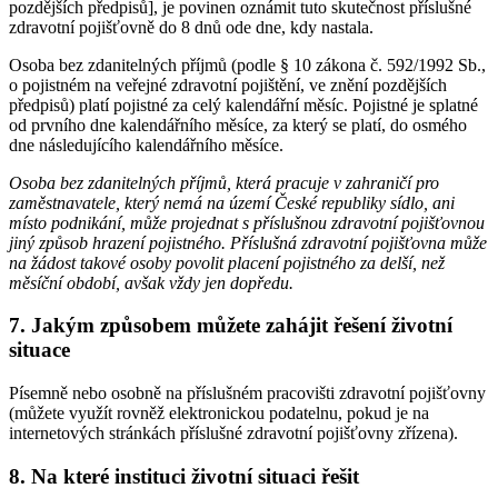
pozdějších předpisů], je povinen oznámit tuto skutečnost příslušné
zdravotní pojišťovně do 8 dnů ode dne, kdy nastala.
Osoba bez zdanitelných příjmů (podle § 10 zákona č. 592/1992 Sb.,
o pojistném na veřejné zdravotní pojištění, ve znění pozdějších
předpisů) platí pojistné za celý kalendářní měsíc. Pojistné je splatné
od prvního dne kalendářního měsíce, za který se platí, do osmého
dne následujícího kalendářního měsíce.
Osoba bez zdanitelných příjmů, která pracuje v zahraničí pro
zaměstnavatele, který nemá na území České republiky sídlo, ani
místo podnikání, může projednat s příslušnou zdravotní pojišťovnou
jiný způsob hrazení pojistného. Příslušná zdravotní pojišťovna může
na žádost takové osoby povolit placení pojistného za delší, než
měsíční období, avšak vždy jen dopředu.
7. Jakým způsobem můžete zahájit řešení životní
situace
Písemně nebo osobně na příslušném pracovišti zdravotní pojišťovny
(můžete využít rovněž elektronickou podatelnu, pokud je na
internetových stránkách příslušné zdravotní pojišťovny zřízena).
8. Na které instituci životní situaci řešit