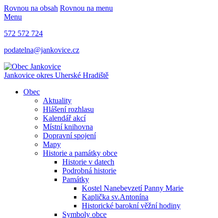
Rovnou na obsah
Rovnou na menu
Menu
572 572 724
podatelna@jankovice.cz
Jankovice
okres Uherské Hradiště
Obec
Aktuality
Hlášení rozhlasu
Kalendář akcí
Místní knihovna
Dopravní spojení
Mapy
Historie a památky obce
Historie v datech
Podrobná historie
Památky
Kostel Nanebevzetí Panny Marie
Kaplička sv.Antonína
Historické barokní věžní hodiny
Symboly obce