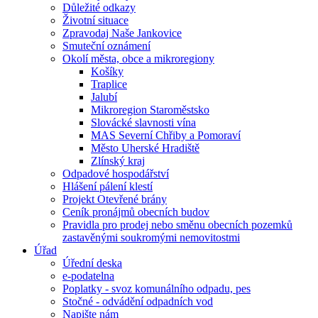
Důležité odkazy
Životní situace
Zpravodaj Naše Jankovice
Smuteční oznámení
Okolí města, obce a mikroregiony
Košíky
Traplice
Jalubí
Mikroregion Staroměstsko
Slovácké slavnosti vína
MAS Severní Chřiby a Pomoraví
Město Uherské Hradiště
Zlínský kraj
Odpadové hospodářství
Hlášení pálení klestí
Projekt Otevřené brány
Ceník pronájmů obecních budov
Pravidla pro prodej nebo směnu obecních pozemků
zastavěnými soukromými nemovitostmi
Úřad
Úřední deska
e-podatelna
Poplatky - svoz komunálního odpadu, pes
Stočné - odvádění odpadních vod
Napište nám