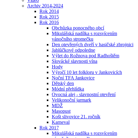
Video
Archiv 2014-2024
Rok 2014
Rok 2015
Rok 2016
Obchůzka ponocného obcí
Mikulášská nadílka s rozsvícením
vánočního stromečku
Den otevřených dveří v hasičské zbrojnici
Jablůčkové odpoledne
Výlet do Rožnova pod Radhoštěm
Slovácké slavnosti vína
Hody
Výročí 10 let folkloru v Jankovicích
Noční TFA Jankovice
Dětský den
Módní přehlídka
Ovocná alej - slavnostní otevření
Velikonoční jarmark
MDŽ
Masopust
Košt slivovice 21. ročník
Karneval
Rok 2017
Mikulášská nadílka s rozsvícením