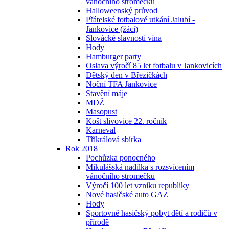
vánočního stromečku
Halloweenský průvod
Přátelské fotbalové utkání Jalubí -
Jankovice (žáci)
Slovácké slavnosti vína
Hody
Hamburger party
Oslava výročí 85 let fotbalu v Jankovicích
Dětský den v Březičkách
Noční TFA Jankovice
Stavění máje
MDŽ
Masopust
Košt slivovice 22. ročník
Karneval
Tříkrálová sbírka
Rok 2018
Pochůzka ponocného
Mikulášská nadílka s rozsvícením
vánočního stromečku
Výročí 100 let vzniku republiky
Nové hasičské auto GAZ
Hody
Sportovně hasičský pobyt dětí a rodičů v
přírodě