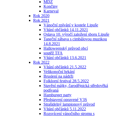
MDŽ
Končiny
Karneval
Rok 2020
Rok 2021
Vánoční zpívání v kostele Lipuše
Vítání občánků 14.11.2021
Oslava 10. výročí založení sboru Lipuše
Taneční zábava s cimbálovou muzikou
14.8.2021
Halloweenský průvod obcí
soutěž TFA
Vítání občánků 13.6.2021
Rok 2022
Vítání občánků 21.5.2022
Velikonoční hrkání
Bruslení na nádrži
Folklorní festival 28.5.2022
Stavění májky, čarodějnická středověká
podívaná
Hamburger party
Představení opravené V3S
Strašidelný lampionový průvod
Vítání občánků 5.11.2022
Rozsvícení vánočního stromu s