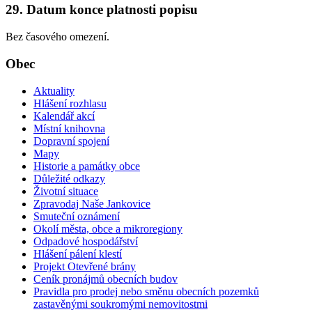
29. Datum konce platnosti popisu
Bez časového omezení.
Obec
Aktuality
Hlášení rozhlasu
Kalendář akcí
Místní knihovna
Dopravní spojení
Mapy
Historie a památky obce
Důležité odkazy
Životní situace
Zpravodaj Naše Jankovice
Smuteční oznámení
Okolí města, obce a mikroregiony
Odpadové hospodářství
Hlášení pálení klestí
Projekt Otevřené brány
Ceník pronájmů obecních budov
Pravidla pro prodej nebo směnu obecních pozemků
zastavěnými soukromými nemovitostmi