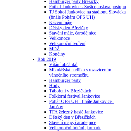
Hamburger party Březičky
Fotbal Jankovice - Sušice, oslava postupu
TJ Sokol Jankovice na stadionu Slovácka
(finále Poháru OFS UH)
Kácení máje
Dětský den Březičky
Stavění máje, čarodějnice
Velikonoce
Velikonoční tvoření
MDŽ
Končiny
Rok 2019
Vítání občánků
Mikulášská nadílka s rozsvícením
vánočního stromečku
Hamburger party
Hody
Táboření v Březičkách
Folklorní festival Jankovice
Pohár OFS UH - finále Jankovice -
Jarošov
TFA železný hasič Jankovice
Dětský den v Březičkách
Stavění máje, čarodějnice
Velikonoční hrkání, jarmark