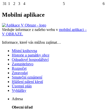
31
1
2
3
4
5
6
Mobilní aplikace
Sledujte informace z našeho webu v
mobilní aplikaci –
V OBRAZE.
Informace, které vás můžou zajímat…
Místní knihovna
Historie a památky obce
Odpadové hospodářství
Zastupitelstvo
Rozpočet
Zpravodaj
Smuteční oznámení
Hlášení pálení klestí
Územní plán
Vyhlášky
Adresa
Obecní úřad