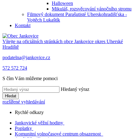
Halloween
Mikuláš, rozsvěcování vánočního stromu
Filmový dokument Parašutisté Uherskohradišťska -
Vojtěch Lukaštík
Kontakt
Vítejte na oficiálních stránkách obce
Jankovice
okres Uherské
Hradiště
podatelna@jankovice.cz
572 572 724
S čím Vám můžeme pomoci
Hledaný výraz
Hledat
rozšířené vyhledávání
Rychlé odkazy
Jankovické věžní hodiny
Poplatky
Komunitní volnočasové centrum obsazenost