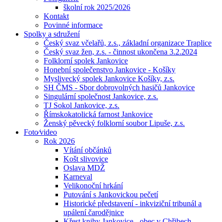
školní rok 2025/2026
Kontakt
Povinné informace
Spolky a sdružení
Český svaz včelařů, z.s., základní organizace Traplice
Český svaz žen, z.s. - činnost ukončena 3.2.2024
Folklorní spolek Jankovice
Honební společenstvo Jankovice - Košíky
Myslivecký spolek Jankovice Košíky, z.s.
SH ČMS - Sbor dobrovolných hasičů Jankovice
Singulární společnost Jankovice, z.s.
TJ Sokol Jankovice, z.s.
Římskokatolická farnost Jankovice
Ženský pěvecký folklorní soubor Lipuše, z.s.
Foto⁄video
Rok 2026
Vítání občánků
Košt slivovice
Oslava MDŽ
Karneval
Velikonoční hrkání
Putování s Jankovickou pečetí
Historické představení - inkviziční tribunál a
upálení čarodějnice
Křest knihy Jankovice - obec v Chřibech