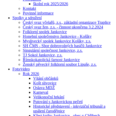
školní rok 2025/2026
Kontakt
Povinné informace
Spolky a sdružení
Český svaz včelařů, z.s., základní organizace Traplice
Český svaz žen, z.s. - činnost ukončena 3.2.2024
Folklorní spolek Jankovice
Honební společenstvo Jankovice - Košíky
Myslivecký spolek Jankovice Košíky, z.s.
SH ČMS - Sbor dobrovolných hasičů Jankovice
Singulární společnost Jankovice, z.s.
TJ Sokol Jankovice, z.s.
Římskokatolická farnost Jankovice
Ženský pěvecký folklorní soubor Lipuše, z.s.
Foto⁄video
Rok 2026
Vítání občánků
Košt slivovice
Oslava MDŽ
Karneval
Velikonoční hrkání
Putování s Jankovickou pečetí
Historické představení - inkviziční tribunál a
upálení čarodějnice
Křest knihy Jankovice - obec v Chřibech