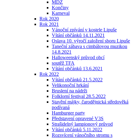
MDŽ
Končiny
Karneval
Rok 2020
Rok 2021
Vánoční zpívání v kostele Lipuše
Vítání občánků 14.11.2021
Oslava 10. výročí založení sboru Lipuše
Taneční zábava s cimbálovou muzikou
14.8.2021
Halloweenský průvod obcí
soutěž TFA
Vítání občánků 13.6.2021
Rok 2022
Vítání občánků 21.5.2022
Velikonoční hrkání
Bruslení na nádrži
Folklorní festival 28.5.2022
Stavění májky, čarodějnická středověká
podívaná
Hamburger party
Představení opravené V3S
Strašidelný lampionový průvod
Vítání občánků 5.11.2022
Rozsvícení vánočního stromu s