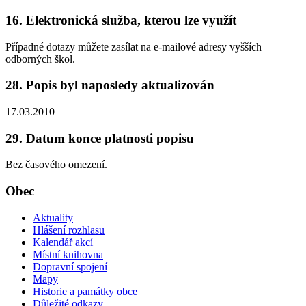
16. Elektronická služba, kterou lze využít
Případné dotazy můžete zasílat na e-mailové adresy vyšších
odborných škol.
28. Popis byl naposledy aktualizován
17.03.2010
29. Datum konce platnosti popisu
Bez časového omezení.
Obec
Aktuality
Hlášení rozhlasu
Kalendář akcí
Místní knihovna
Dopravní spojení
Mapy
Historie a památky obce
Důležité odkazy