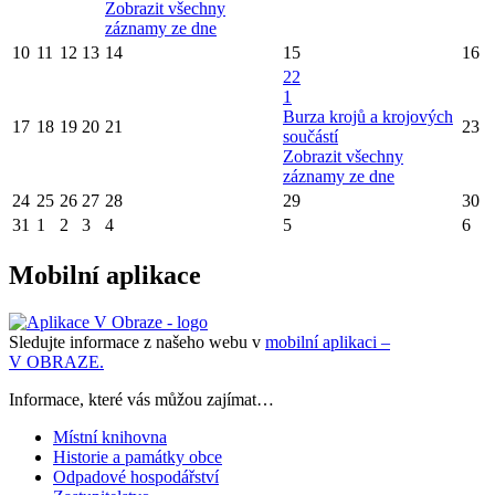
Zobrazit všechny
záznamy ze dne
10
11
12
13
14
15
16
22
1
Burza krojů a krojových
17
18
19
20
21
23
součástí
Zobrazit všechny
záznamy ze dne
24
25
26
27
28
29
30
31
1
2
3
4
5
6
Mobilní aplikace
Sledujte informace z našeho webu v
mobilní aplikaci –
V OBRAZE.
Informace, které vás můžou zajímat…
Místní knihovna
Historie a památky obce
Odpadové hospodářství