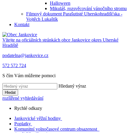
Halloween
Mikuláš, rozsvěcování vánočního stromu
Filmový dokument Parašutisté Uherskohradišťska -
Vojtěch Lukaštík
Kontakt
Vítejte na oficiálních stránkách obce
Jankovice
okres Uherské
Hradiště
podatelna@jankovice.cz
572 572 724
S čím Vám můžeme pomoci
Hledaný výraz
Hledat
rozšířené vyhledávání
Rychlé odkazy
Jankovické věžní hodiny
Poplatky
Komunitní volnočasové centrum obsazenost