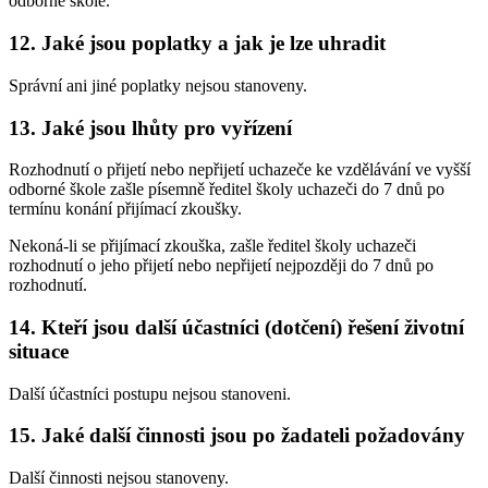
odborné škole.
12. Jaké jsou poplatky a jak je lze uhradit
Správní ani jiné poplatky nejsou stanoveny.
13. Jaké jsou lhůty pro vyřízení
Rozhodnutí o přijetí nebo nepřijetí uchazeče ke vzdělávání ve vyšší
odborné škole zašle písemně ředitel školy uchazeči do 7 dnů po
termínu konání přijímací zkoušky.
Nekoná-li se přijímací zkouška, zašle ředitel školy uchazeči
rozhodnutí o jeho přijetí nebo nepřijetí nejpozději do 7 dnů po
rozhodnutí.
14. Kteří jsou další účastníci (dotčení) řešení životní
situace
Další účastníci postupu nejsou stanoveni.
15. Jaké další činnosti jsou po žadateli požadovány
Další činnosti nejsou stanoveny.