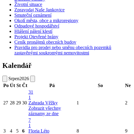
Životní situace
Zpravodaj Naše Jankovice
Smuteční oznámení
Okolí města, obce a mikroregiony
Odpadové hospodářství
Hlášení pálení klestí
Projekt Otevřené brány
Ceník pronájmů obecních budov
Pravidla pro prodej nebo směnu obecních pozemků
zastavěnými soukromými nemovitostmi
Kalendář
Srpen
2026
Po
Út
St
Čt
Pá
So
Ne
31
1
27
28
29
30
Zahrada Věžky
1
2
Zobrazit všechny
záznamy ze dne
7
1
3
4
5
6
Floria Léto
8
9