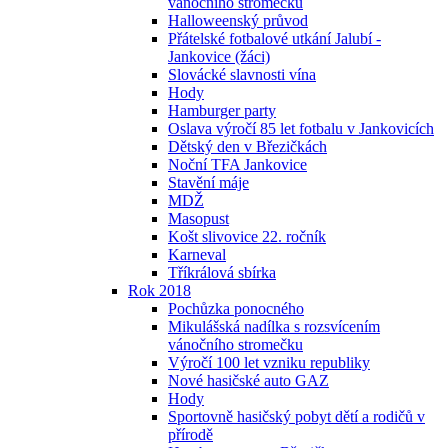
vánočního stromečku
Halloweenský průvod
Přátelské fotbalové utkání Jalubí -
Jankovice (žáci)
Slovácké slavnosti vína
Hody
Hamburger party
Oslava výročí 85 let fotbalu v Jankovicích
Dětský den v Březičkách
Noční TFA Jankovice
Stavění máje
MDŽ
Masopust
Košt slivovice 22. ročník
Karneval
Tříkrálová sbírka
Rok 2018
Pochůzka ponocného
Mikulášská nadílka s rozsvícením
vánočního stromečku
Výročí 100 let vzniku republiky
Nové hasičské auto GAZ
Hody
Sportovně hasičský pobyt dětí a rodičů v
přírodě