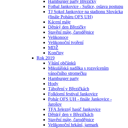
Hamburger party Březičky
Fotbal Jankovice - Sušice, oslava postupu
TJ Sokol Jankovice na stadionu Slovácka
(finále Poháru OFS UH)
Kácení máje
Dětský den Březičky
Stavění máje, čarodějnice
Velikonoce
Velikonoční tvoření
MDŽ
Končiny
Rok 2019
Vítání občánků
Mikulášská nadílka s rozsvícením
vánočního stromečku
Hamburger party
Hody
Táboření v Březičkách
Folklorní festival Jankovice
Pohár OFS UH - finále Jankovice -
Jarošov
TFA železný hasič Jankovice
Dětský den v Březičkách
Stavění máje, čarodějnice
Velikonoční hrkání, jarmark