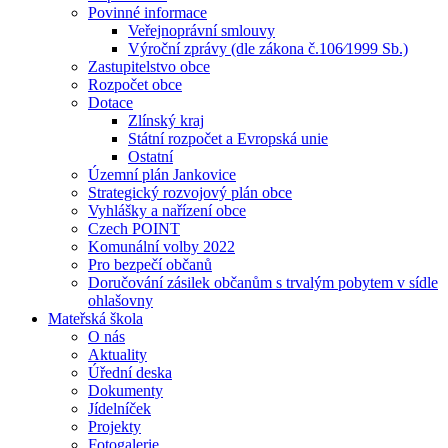
Povinné informace
Veřejnoprávní smlouvy
Výroční zprávy (dle zákona č.106⁄1999 Sb.)
Zastupitelstvo obce
Rozpočet obce
Dotace
Zlínský kraj
Státní rozpočet a Evropská unie
Ostatní
Územní plán Jankovice
Strategický rozvojový plán obce
Vyhlášky a nařízení obce
Czech POINT
Komunální volby 2022
Pro bezpečí občanů
Doručování zásilek občanům s trvalým pobytem v sídle
ohlašovny
Mateřská škola
O nás
Aktuality
Úřední deska
Dokumenty
Jídelníček
Projekty
Fotogalerie