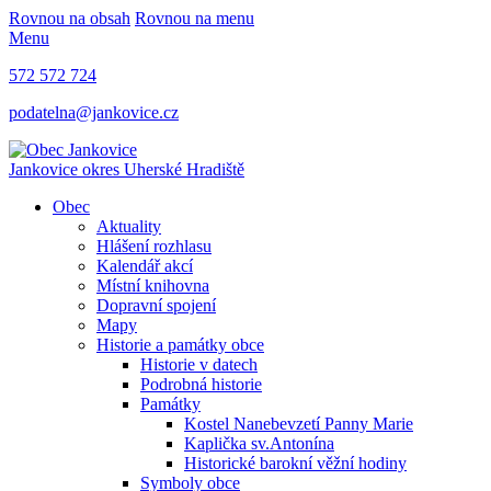
Rovnou na obsah
Rovnou na menu
Menu
572 572 724
podatelna@jankovice.cz
Jankovice
okres Uherské Hradiště
Obec
Aktuality
Hlášení rozhlasu
Kalendář akcí
Místní knihovna
Dopravní spojení
Mapy
Historie a památky obce
Historie v datech
Podrobná historie
Památky
Kostel Nanebevzetí Panny Marie
Kaplička sv.Antonína
Historické barokní věžní hodiny
Symboly obce