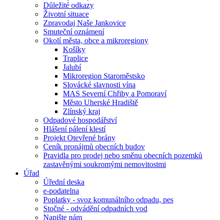
Důležité odkazy
Životní situace
Zpravodaj Naše Jankovice
Smuteční oznámení
Okolí města, obce a mikroregiony
Košíky
Traplice
Jalubí
Mikroregion Staroměstsko
Slovácké slavnosti vína
MAS Severní Chřiby a Pomoraví
Město Uherské Hradiště
Zlínský kraj
Odpadové hospodářství
Hlášení pálení klestí
Projekt Otevřené brány
Ceník pronájmů obecních budov
Pravidla pro prodej nebo směnu obecních pozemků
zastavěnými soukromými nemovitostmi
Úřad
Úřední deska
e-podatelna
Poplatky - svoz komunálního odpadu, pes
Stočné - odvádění odpadních vod
Napište nám