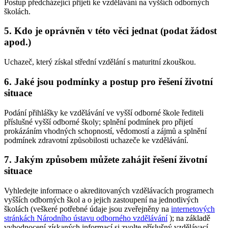
Postup předcházející přijetí ke vzdělávání na vyšších odborných
školách.
5. Kdo je oprávněn v této věci jednat (podat žádost
apod.)
Uchazeč, který získal střední vzdělání s maturitní zkouškou.
6. Jaké jsou podmínky a postup pro řešení životní
situace
Podání přihlášky ke vzdělávání ve vyšší odborné škole řediteli
příslušné vyšší odborné školy; splnění podmínek pro přijetí
prokázáním vhodných schopností, vědomostí a zájmů a splnění
podmínek zdravotní způsobilosti uchazeče ke vzdělávání.
7. Jakým způsobem můžete zahájit řešení životní
situace
Vyhledejte informace o akreditovaných vzdělávacích programech
vyšších odborných škol a o jejich zastoupení na jednotlivých
školách (veškeré potřebné údaje jsou zveřejněny na
internetových
stránkách Národního ústavu odborného vzdělávání
); na základě
vyhodnocení získaných informací si zvolte příslušný vzdělávací