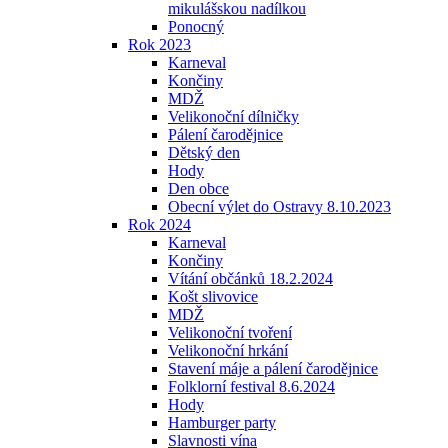
mikulášskou nadílkou
Ponocný
Rok 2023
Karneval
Končiny
MDŽ
Velikonoční dílničky
Pálení čarodějnice
Dětský den
Hody
Den obce
Obecní výlet do Ostravy 8.10.2023
Rok 2024
Karneval
Končiny
Vítání občánků 18.2.2024
Košt slivovice
MDŽ
Velikonoční tvoření
Velikonoční hrkání
Stavení máje a pálení čarodějnice
Folklorní festival 8.6.2024
Hody
Hamburger party
Slavnosti vína