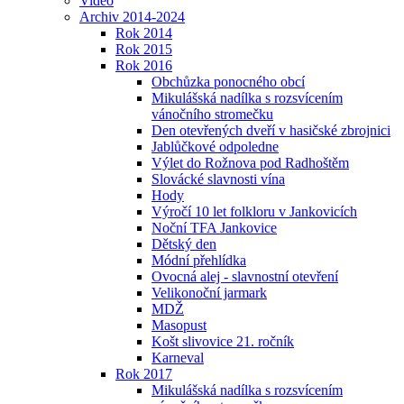
Video
Archiv 2014-2024
Rok 2014
Rok 2015
Rok 2016
Obchůzka ponocného obcí
Mikulášská nadílka s rozsvícením
vánočního stromečku
Den otevřených dveří v hasičské zbrojnici
Jablůčkové odpoledne
Výlet do Rožnova pod Radhoštěm
Slovácké slavnosti vína
Hody
Výročí 10 let folkloru v Jankovicích
Noční TFA Jankovice
Dětský den
Módní přehlídka
Ovocná alej - slavnostní otevření
Velikonoční jarmark
MDŽ
Masopust
Košt slivovice 21. ročník
Karneval
Rok 2017
Mikulášská nadílka s rozsvícením