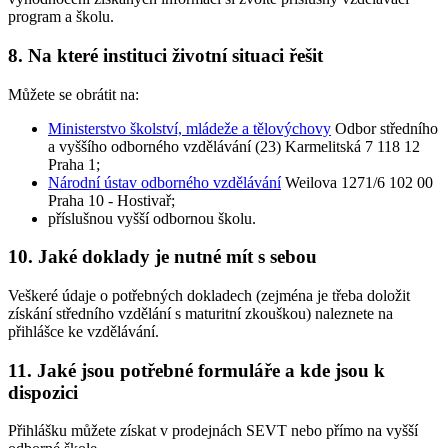
program a školu.
8. Na které instituci životní situaci řešit
Můžete se obrátit na:
Ministerstvo školství, mládeže a tělovýchovy
Odbor středního
a vyššího odborného vzdělávání (23) Karmelitská 7 118 12
Praha 1;
Národní ústav odborného vzdělávání
Weilova 1271/6 102 00
Praha 10 - Hostivař;
příslušnou vyšší odbornou školu.
10. Jaké doklady je nutné mít s sebou
Veškeré údaje o potřebných dokladech (zejména je třeba doložit
získání středního vzdělání s maturitní zkouškou) naleznete na
přihlášce ke vzdělávání.
11. Jaké jsou potřebné formuláře a kde jsou k
dispozici
Přihlášku můžete získat v prodejnách SEVT nebo přímo na vyšší