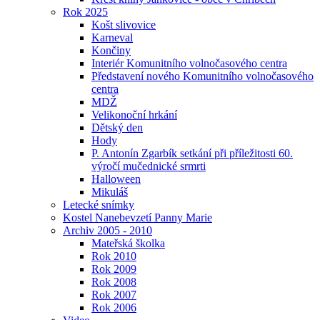
Rok 2025
Košt slivovice
Karneval
Končiny
Interiér Komunitního volnočasového centra
Představení nového Komunitního volnočasového
centra
MDŽ
Velikonoční hrkání
Dětský den
Hody
P. Antonín Zgarbík setkání při příležitosti 60.
výročí mučednické srmrti
Halloween
Mikuláš
Letecké snímky
Kostel Nanebevzetí Panny Marie
Archiv 2005 - 2010
Mateřská školka
Rok 2010
Rok 2009
Rok 2008
Rok 2007
Rok 2006