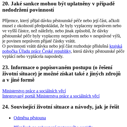
20. Jaké sankce mohou být uplatněny v případě
nedodržení povinností
Příjemce, který přijal dávku pěstounské péče nebo její část, ačkoli
musel z okolností předpokládat, že byly vyplaceny neprávem nebo
ve vyšší částce, než náležely, nebo jinak způsobil, že dávky
pěstounské péče byly vyplaceny neprávem nebo v nesprávné výši,
je povinen neprávem přijaté částky vrátit.
O povinnosti vrátit dávku nebo její část rozhoduje příslušná
krajská
pobočka Úřadu práce České republiky
, která dávky pěstounské péče
vyplácí nebo vyplácela naposledy.
23. Informace o popisovaném postupu (o řešení
životní situace) je možné získat také z jiných zdrojů
a v jiné formě
Ministerstvo práce a sociálních věcí
Integrovaný portál Ministerstva práce a sociálních věcí
24. Související životní situace a návody, jak je řešit
Odměna pěstouna