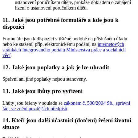
ustanovení poručníkem dítěte, prokáže dokladem o zahájení
řízení o ustanovení poručníkem dítěti.
11. Jaké jsou potřebné formuláře a kde jsou k
dispozici
Formuláře jsou k dispozici v tištěné podobě na příslušném úřadu
nebo ke stažení, příp. elektronickému podání, na
internetových
stránkách Integrovaného portálu Ministerstva práce a sociálních
věcí
.
12. Jaké jsou poplatky a jak je lze uhradit
Správní ani jiné poplatky nejsou stanoveny.
13. Jaké jsou lhůty pro vyřízení
Lhůty jsou řešeny v souladu se
zákonem č. 500/2004 Sb., správní
řád, ve znění pozdějších předpisů
.
14. Kteří jsou další účastníci (dotčení) řešení životní
situace