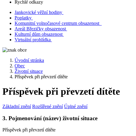
Rychlé odkazy
Jankovické věžní hodiny
Poplatky
Komunitní volnočasové centrum obsazenost
Areál Březičky obsazenost
Kulturní dům obsazenost
Virtuální prohlídka
Úvodní stránka
Obec
Životní situace
Příspěvek při převzetí dítěte
Příspěvek při převzetí dítěte
Základní znění
Rozšířené znění
Úplné znění
3. Pojmenování (název) životní situace
Příspěvek při převzetí dítěte