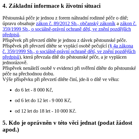
4. Základní informace k životní situaci
Pěstounská péče je jednou z forem náhradní rodinné péče o dítě;
úpravu obsahuje
zákon č. 89/2012 Sb., občanský zákoník
a
zákon č.
359/1999 Sb., o sociálně-právní ochraně dětí, ve znění pozdějších
předpisů
.
Příspěvek při převzetí dítěte je jednou z dávek pěstounské péče.
Příspěvek při převzetí dítěte se vyplácí osobě pečující (
§ 4a zákona
č. 359/1999 Sb., o sociálně-právní ochraně dětí, ve znění pozdějších
předpisů
), která převzala dítě do pěstounské péče, a je vyplácen
jednorázově.
Příspěvek nenáleží osobě v evidenci při svěření dítěte do pěstounské
péče na přechodnou dobu.
Výše příspěvku při převzetí dítěte činí, jde-li o dítě ve věku:
do 6 let - 8 000 Kč,
od 6 let do 12 let - 9 000 Kč,
od 12 let do 18 let - 10 000 Kč.
5. Kdo je oprávněn v této věci jednat (podat žádost
apod.)