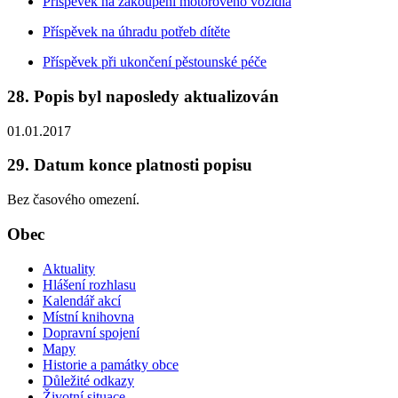
Příspěvek na zakoupení motorového vozidla
Příspěvek na úhradu potřeb dítěte
Příspěvek při ukončení pěstounské péče
28. Popis byl naposledy aktualizován
01.01.2017
29. Datum konce platnosti popisu
Bez časového omezení.
Obec
Aktuality
Hlášení rozhlasu
Kalendář akcí
Místní knihovna
Dopravní spojení
Mapy
Historie a památky obce
Důležité odkazy
Životní situace