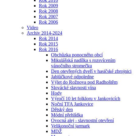
Rok 2010
Rok 2009
Rok 2008
Rok 2007
Rok 2006
Video
Archiv 2014-2024
Rok 2014
Rok 2015
Rok 2016
Obchůzka ponocného obcí
Mikulášská nadílka s rozsvícením
vánočního stromečku
Den otevřených dveří v hasičské zbrojnici
Jablůčkové odpoledne
Výlet do Rožnova pod Radhoštěm
Slovácké slavnosti vína
Hody
Výročí 10 let folkloru v Jankovicích
Noční TFA Jankovice
Dětský den
Módní přehlídka
Ovocná alej - slavnostní otevření
Velikonoční jarmark
MDŽ