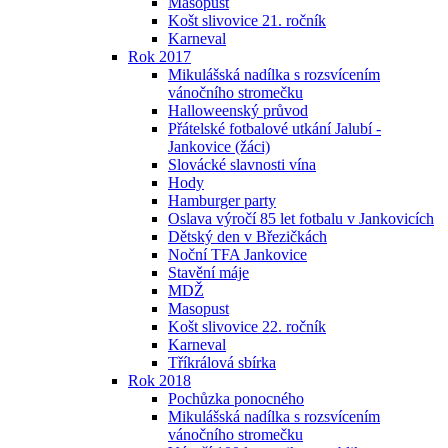
Masopust
Košt slivovice 21. ročník
Karneval
Rok 2017
Mikulášská nadílka s rozsvícením
vánočního stromečku
Halloweenský průvod
Přátelské fotbalové utkání Jalubí -
Jankovice (žáci)
Slovácké slavnosti vína
Hody
Hamburger party
Oslava výročí 85 let fotbalu v Jankovicích
Dětský den v Březičkách
Noční TFA Jankovice
Stavění máje
MDŽ
Masopust
Košt slivovice 22. ročník
Karneval
Tříkrálová sbírka
Rok 2018
Pochůzka ponocného
Mikulášská nadílka s rozsvícením
vánočního stromečku