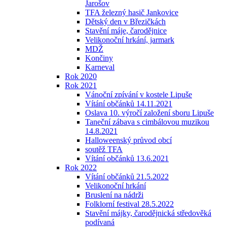
Jarošov
TFA železný hasič Jankovice
Dětský den v Březičkách
Stavění máje, čarodějnice
Velikonoční hrkání, jarmark
MDŽ
Končiny
Karneval
Rok 2020
Rok 2021
Vánoční zpívání v kostele Lipuše
Vítání občánků 14.11.2021
Oslava 10. výročí založení sboru Lipuše
Taneční zábava s cimbálovou muzikou
14.8.2021
Halloweenský průvod obcí
soutěž TFA
Vítání občánků 13.6.2021
Rok 2022
Vítání občánků 21.5.2022
Velikonoční hrkání
Bruslení na nádrži
Folklorní festival 28.5.2022
Stavění májky, čarodějnická středověká
podívaná