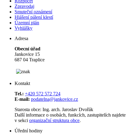
Rozpočet
Zpravodaj
Smuteční oznámení
Hlášení pálení klestí
Územní plán
Vyhlášky
Adresa
Obecní úřad
Jankovice 15
687 04 Traplice
Kontakt
Tel.:
+420 572 572 724
E-mail:
podatelna@jankovice.cz
Starosta obce: Ing. arch. Jaroslav Dvořák
Další informace o osobách, funkcích, zastupitelích najdete
v sekci
organizační struktura obce
.
Úřední hodiny