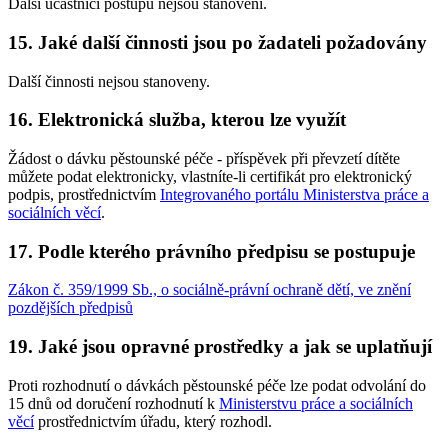
Další účastníci postupu nejsou stanoveni.
15. Jaké další činnosti jsou po žadateli požadovány
Další činnosti nejsou stanoveny.
16. Elektronická služba, kterou lze využít
Žádost o dávku pěstounské péče - příspěvek při převzetí dítěte
můžete podat elektronicky, vlastníte-li certifikát pro elektronický
podpis, prostřednictvím
Integrovaného portálu Ministerstva práce a
sociálních věcí
.
17. Podle kterého právního předpisu se postupuje
Zákon č. 359/1999 Sb., o sociálně-právní ochraně dětí, ve znění
pozdějších předpisů
19. Jaké jsou opravné prostředky a jak se uplatňují
Proti rozhodnutí o dávkách pěstounské péče lze podat odvolání do
15 dnů od doručení rozhodnutí k
Ministerstvu práce a sociálních
věcí
prostřednictvím úřadu, který rozhodl.