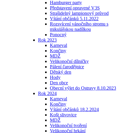
Hamburger party
Představení opravené V3S
Strašidelný lampionový průvod
Vítání občánků 5.11.2022
Rozsvícení vánočního stromu s
mikulášskou nadílkou
Ponocný
Rok 2023
Karneval
Končiny
MDŽ
Velikonoční dílničky
Pálení čarodějnice
Dětský den
Hody
Den obce
Obecní výlet do Ostravy 8.10.2023
Rok 2024
Karneval
Končiny
Vítání občánků 18.2.2024
Košt slivovice
MDŽ
Velikonoční tvoření
Velikonoční hrkání