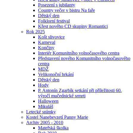
Posezení s jubilanty
Country večer v bistru Na faře
Dětský den
Folklorní festival
Křest nového CD skupiny Romantici
Rok 2025
Košt slivovice
Karneval
Končiny
Interiér Komunitního volnočasového centra
Představení nového Komunitního volnočasového
centra
MDŽ
Velikonoční hrkání
Dětský den
Hody
P. Antonín Zgarbík setkání při příležitosti 60.
výročí mučednické srmrti
Halloween
Mikuláš
Letecké snímky
Kostel Nanebevzetí Panny Marie
Archiv 2005 - 2010
Mateřská školka