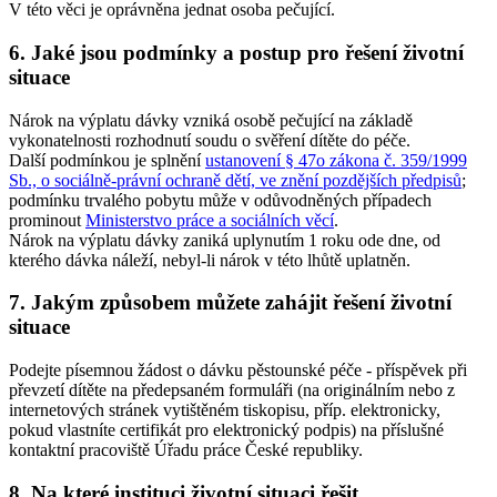
V této věci je oprávněna jednat osoba pečující.
6. Jaké jsou podmínky a postup pro řešení životní
situace
Nárok na výplatu dávky vzniká osobě pečující na základě
vykonatelnosti rozhodnutí soudu o svěření dítěte do péče.
Další podmínkou je splnění
ustanovení § 47o zákona č. 359/1999
Sb., o sociálně-právní ochraně dětí, ve znění pozdějších předpisů
;
podmínku trvalého pobytu může v odůvodněných případech
prominout
Ministerstvo práce a sociálních věcí
.
Nárok na výplatu dávky zaniká uplynutím 1 roku ode dne, od
kterého dávka náleží, nebyl-li nárok v této lhůtě uplatněn.
7. Jakým způsobem můžete zahájit řešení životní
situace
Podejte písemnou žádost o dávku pěstounské péče - příspěvek při
převzetí dítěte na předepsaném formuláři (na originálním nebo z
internetových stránek vytištěném tiskopisu, příp. elektronicky,
pokud vlastníte certifikát pro elektronický podpis) na příslušné
kontaktní pracoviště Úřadu práce České republiky.
8. Na které instituci životní situaci řešit