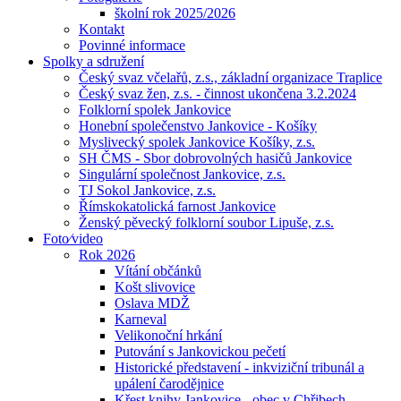
školní rok 2025/2026
Kontakt
Povinné informace
Spolky a sdružení
Český svaz včelařů, z.s., základní organizace Traplice
Český svaz žen, z.s. - činnost ukončena 3.2.2024
Folklorní spolek Jankovice
Honební společenstvo Jankovice - Košíky
Myslivecký spolek Jankovice Košíky, z.s.
SH ČMS - Sbor dobrovolných hasičů Jankovice
Singulární společnost Jankovice, z.s.
TJ Sokol Jankovice, z.s.
Římskokatolická farnost Jankovice
Ženský pěvecký folklorní soubor Lipuše, z.s.
Foto⁄video
Rok 2026
Vítání občánků
Košt slivovice
Oslava MDŽ
Karneval
Velikonoční hrkání
Putování s Jankovickou pečetí
Historické představení - inkviziční tribunál a
upálení čarodějnice
Křest knihy Jankovice - obec v Chřibech