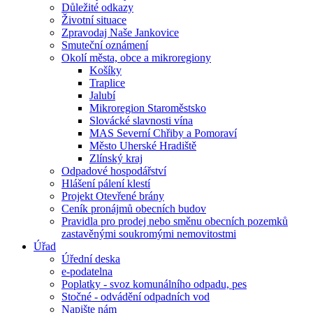
Důležité odkazy
Životní situace
Zpravodaj Naše Jankovice
Smuteční oznámení
Okolí města, obce a mikroregiony
Košíky
Traplice
Jalubí
Mikroregion Staroměstsko
Slovácké slavnosti vína
MAS Severní Chřiby a Pomoraví
Město Uherské Hradiště
Zlínský kraj
Odpadové hospodářství
Hlášení pálení klestí
Projekt Otevřené brány
Ceník pronájmů obecních budov
Pravidla pro prodej nebo směnu obecních pozemků
zastavěnými soukromými nemovitostmi
Úřad
Úřední deska
e-podatelna
Poplatky - svoz komunálního odpadu, pes
Stočné - odvádění odpadních vod
Napište nám