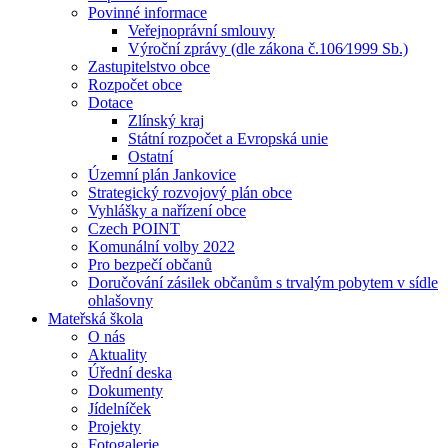
Povinné informace
Veřejnoprávní smlouvy
Výroční zprávy (dle zákona č.106⁄1999 Sb.)
Zastupitelstvo obce
Rozpočet obce
Dotace
Zlínský kraj
Státní rozpočet a Evropská unie
Ostatní
Územní plán Jankovice
Strategický rozvojový plán obce
Vyhlášky a nařízení obce
Czech POINT
Komunální volby 2022
Pro bezpečí občanů
Doručování zásilek občanům s trvalým pobytem v sídle
ohlašovny
Mateřská škola
O nás
Aktuality
Úřední deska
Dokumenty
Jídelníček
Projekty
Fotogalerie