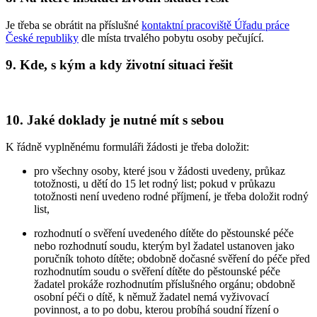
Je třeba se obrátit na příslušné
kontaktní pracoviště Úřadu práce
České republiky
dle místa trvalého pobytu osoby pečující.
9. Kde, s kým a kdy životní situaci řešit
10. Jaké doklady je nutné mít s sebou
K řádně vyplněnému formuláři žádosti je třeba doložit:
pro všechny osoby, které jsou v žádosti uvedeny, průkaz
totožnosti, u dětí do 15 let rodný list; pokud v průkazu
totožnosti není uvedeno rodné příjmení, je třeba doložit rodný
list,
rozhodnutí o svěření uvedeného dítěte do pěstounské péče
nebo rozhodnutí soudu, kterým byl žadatel ustanoven jako
poručník tohoto dítěte; obdobně dočasné svěření do péče před
rozhodnutím soudu o svěření dítěte do pěstounské péče
žadatel prokáže rozhodnutím příslušného orgánu; obdobně
osobní péči o dítě, k němuž žadatel nemá vyživovací
povinnost, a to po dobu, kterou probíhá soudní řízení o