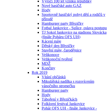
Výročí 100 let vzniku republiky
Nové hasičské auto GAZ
Hody
Sportovně hasičský pobyt dětí a rodičů v
přírodě
Hamburger party Březičky
Fotbal Jankovice - Sušice, oslava postupu
TJ Sokol Jankovice na stadionu Slovácka
(finále Poháru OFS UH)
Kácení máje
Dětský den Březičky
Stavění máje, čarodějnice
Velikonoce
Velikonoční tvoření
MDŽ
Končiny
Rok 2019
Vítání občánků
Mikulášská nadílka s rozsvícením
vánočního stromečku
Hamburger party
Hody
Táboření v Březičkách
Folklorní festival Jankovice
Pohár OFS UH - finále Jankovice -