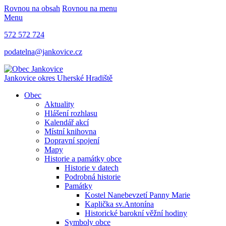
Rovnou na obsah
Rovnou na menu
Menu
572 572 724
podatelna@jankovice.cz
Jankovice
okres Uherské Hradiště
Obec
Aktuality
Hlášení rozhlasu
Kalendář akcí
Místní knihovna
Dopravní spojení
Mapy
Historie a památky obce
Historie v datech
Podrobná historie
Památky
Kostel Nanebevzetí Panny Marie
Kaplička sv.Antonína
Historické barokní věžní hodiny
Symboly obce