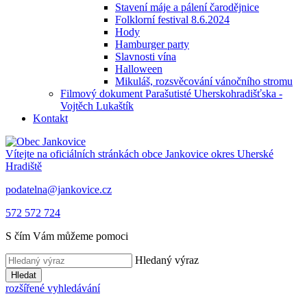
Stavení máje a pálení čarodějnice
Folklorní festival 8.6.2024
Hody
Hamburger party
Slavnosti vína
Halloween
Mikuláš, rozsvěcování vánočního stromu
Filmový dokument Parašutisté Uherskohradišťska -
Vojtěch Lukaštík
Kontakt
Vítejte na oficiálních stránkách obce
Jankovice
okres Uherské
Hradiště
podatelna@jankovice.cz
572 572 724
S čím Vám můžeme pomoci
Hledaný výraz
Hledat
rozšířené vyhledávání