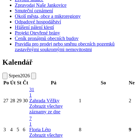
Zpravodaj Naše Jankovice
Smuteční oznámení
Okolí města, obce a mikroregiony
Odpadové hospodářství
Hlášení pálení klestí
Projekt Otevřené brány
Ceník pronájmů obecních budov
Pravidla pro prodej nebo směnu obecních pozemků
zastavěnými soukromými nemovitostmi
Kalendář
Srpen
2026
Po
Út
St
Čt
Pá
So
Ne
31
1
27
28
29
30
Zahrada Věžky
1
2
Zobrazit všechny
záznamy ze dne
7
1
3
4
5
6
Floria Léto
8
9
Zobrazit všechny