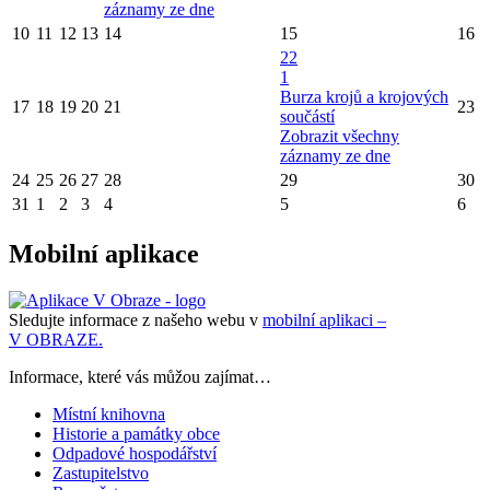
záznamy ze dne
10
11
12
13
14
15
16
22
1
Burza krojů a krojových
17
18
19
20
21
23
součástí
Zobrazit všechny
záznamy ze dne
24
25
26
27
28
29
30
31
1
2
3
4
5
6
Mobilní aplikace
Sledujte informace z našeho webu v
mobilní aplikaci –
V OBRAZE.
Informace, které vás můžou zajímat…
Místní knihovna
Historie a památky obce
Odpadové hospodářství
Zastupitelstvo