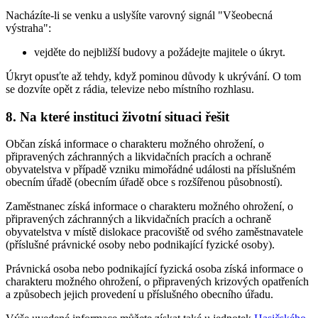
Nacházíte-li se venku a uslyšíte varovný signál "Všeobecná
výstraha":
vejděte do nejbližší budovy a požádejte majitele o úkryt.
Úkryt opusťte až tehdy, když pominou důvody k ukrývání. O tom
se dozvíte opět z rádia, televize nebo místního rozhlasu.
8. Na které instituci životní situaci řešit
Občan získá informace o charakteru možného ohrožení, o
připravených záchranných a likvidačních pracích a ochraně
obyvatelstva v případě vzniku mimořádné události na příslušném
obecním úřadě (obecním úřadě obce s rozšířenou působností).
Zaměstnanec získá informace o charakteru možného ohrožení, o
připravených záchranných a likvidačních pracích a ochraně
obyvatelstva v místě dislokace pracoviště od svého zaměstnavatele
(příslušné právnické osoby nebo podnikající fyzické osoby).
Právnická osoba nebo podnikající fyzická osoba získá informace o
charakteru možného ohrožení, o připravených krizových opatřeních
a způsobech jejich provedení u příslušného obecního úřadu.