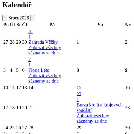
Kalendář
Srpen
2026
Po
Út
St
Čt
Pá
So
Ne
31
1
27
28
29
30
Zahrada Věžky
1
2
Zobrazit všechny
záznamy ze dne
7
1
3
4
5
6
Floria Léto
8
9
Zobrazit všechny
záznamy ze dne
10
11
12
13
14
15
16
22
1
Burza krojů a krojových
17
18
19
20
21
23
součástí
Zobrazit všechny
záznamy ze dne
24
25
26
27
28
29
30