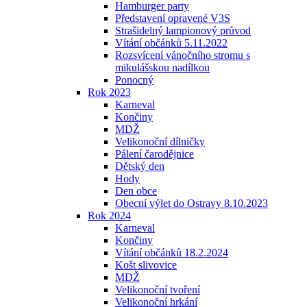
Hamburger party
Představení opravené V3S
Strašidelný lampionový průvod
Vítání občánků 5.11.2022
Rozsvícení vánočního stromu s
mikulášskou nadílkou
Ponocný
Rok 2023
Karneval
Končiny
MDŽ
Velikonoční dílničky
Pálení čarodějnice
Dětský den
Hody
Den obce
Obecní výlet do Ostravy 8.10.2023
Rok 2024
Karneval
Končiny
Vítání občánků 18.2.2024
Košt slivovice
MDŽ
Velikonoční tvoření
Velikonoční hrkání