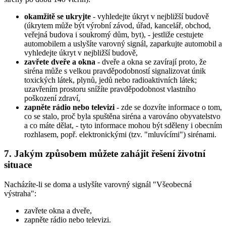
okamžitě se ukryjte
- vyhledejte úkryt v nejbližší budově
(úkrytem může být výrobní závod, úřad, kancelář, obchod,
veřejná budova i soukromý dům, byt), - jestliže cestujete
automobilem a uslyšíte varovný signál, zaparkujte automobil a
vyhledejte úkryt v nejbližší budově,
zavřete dveře a okna
- dveře a okna se zavírají proto, že
siréna může s velkou pravděpodobností signalizovat únik
toxických látek, plynů, jedů nebo radioaktivních látek;
uzavřením prostoru snížíte pravděpodobnost vlastního
poškození zdraví,
zapněte rádio nebo televizi
- zde se dozvíte informace o tom,
co se stalo, proč byla spuštěna siréna a varováno obyvatelstvo
a co máte dělat, - tyto informace mohou být sděleny i obecním
rozhlasem, popř. elektronickými (tzv. "mluvícími") sirénami.
7. Jakým způsobem můžete zahájit řešení životní
situace
Nacházíte-li se doma a uslyšíte varovný signál "Všeobecná
výstraha":
zavřete okna a dveře,
zapněte rádio nebo televizi.