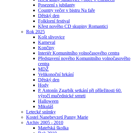
Posezení s jubilanty
Country večer v bistru Na faře
Dětský den
Folklorní festival
Křest nového CD skupiny Romantici
Rok 2025
Košt slivovice
Karneval
Končiny
Interiér Komunitního volnočasového centra
Představení nového Komunitního volnočasového
centra
MDŽ
Velikonoční hrkání
Dětský den
Hody
P. Antonín Zgarbík setkání při příležitosti 60.
výročí mučednické srmrti
Halloween
Mikuláš
Letecké snímky
Kostel Nanebevzetí Panny Marie
Archiv 2005 - 2010
Mateřská školka