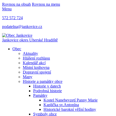
Rovnou na obsah
Rovnou na menu
Menu
572 572 724
podatelna@jankovice.cz
Jankovice
okres Uherské Hradiště
Obec
Aktuality
Hlášení rozhlasu
Kalendář akcí
Místní knihovna
Dopravní spojení
Mapy
Historie a památky obce
Historie v datech
Podrobná historie
Památky
Kostel Nanebevzetí Panny Marie
Kaplička sv.Antonína
Historické barokní věžní hodiny
Symboly obce