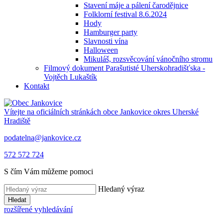
Stavení máje a pálení čarodějnice
Folklorní festival 8.6.2024
Hody
Hamburger party
Slavnosti vína
Halloween
Mikuláš, rozsvěcování vánočního stromu
Filmový dokument Parašutisté Uherskohradišťska -
Vojtěch Lukaštík
Kontakt
Vítejte na oficiálních stránkách obce
Jankovice
okres Uherské
Hradiště
podatelna@jankovice.cz
572 572 724
S čím Vám můžeme pomoci
Hledaný výraz
Hledat
rozšířené vyhledávání