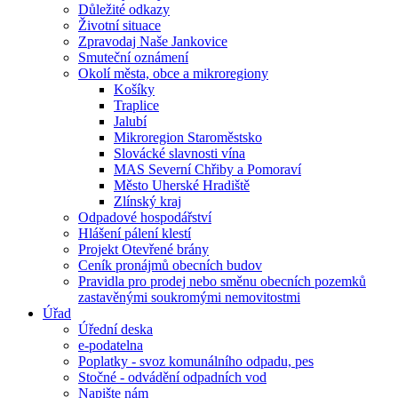
Důležité odkazy
Životní situace
Zpravodaj Naše Jankovice
Smuteční oznámení
Okolí města, obce a mikroregiony
Košíky
Traplice
Jalubí
Mikroregion Staroměstsko
Slovácké slavnosti vína
MAS Severní Chřiby a Pomoraví
Město Uherské Hradiště
Zlínský kraj
Odpadové hospodářství
Hlášení pálení klestí
Projekt Otevřené brány
Ceník pronájmů obecních budov
Pravidla pro prodej nebo směnu obecních pozemků
zastavěnými soukromými nemovitostmi
Úřad
Úřední deska
e-podatelna
Poplatky - svoz komunálního odpadu, pes
Stočné - odvádění odpadních vod
Napište nám