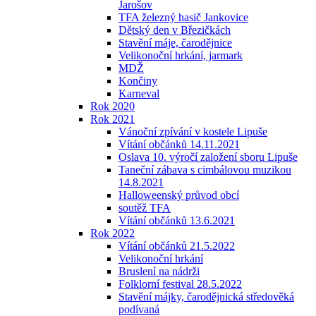
Jarošov
TFA železný hasič Jankovice
Dětský den v Březičkách
Stavění máje, čarodějnice
Velikonoční hrkání, jarmark
MDŽ
Končiny
Karneval
Rok 2020
Rok 2021
Vánoční zpívání v kostele Lipuše
Vítání občánků 14.11.2021
Oslava 10. výročí založení sboru Lipuše
Taneční zábava s cimbálovou muzikou
14.8.2021
Halloweenský průvod obcí
soutěž TFA
Vítání občánků 13.6.2021
Rok 2022
Vítání občánků 21.5.2022
Velikonoční hrkání
Bruslení na nádrži
Folklorní festival 28.5.2022
Stavění májky, čarodějnická středověká
podívaná