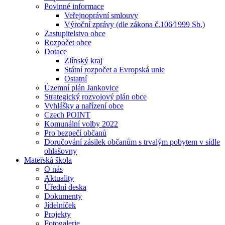
Povinné informace
Veřejnoprávní smlouvy
Výroční zprávy (dle zákona č.106⁄1999 Sb.)
Zastupitelstvo obce
Rozpočet obce
Dotace
Zlínský kraj
Státní rozpočet a Evropská unie
Ostatní
Územní plán Jankovice
Strategický rozvojový plán obce
Vyhlášky a nařízení obce
Czech POINT
Komunální volby 2022
Pro bezpečí občanů
Doručování zásilek občanům s trvalým pobytem v sídle
ohlašovny
Mateřská škola
O nás
Aktuality
Úřední deska
Dokumenty
Jídelníček
Projekty
Fotogalerie