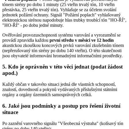
tónem sirény po dobu 1 minuty (25 vteřin trvalý tón, 10 vteřin
přestávka, 25 vteřin trvalý tón). Vyhlašuje se za účelem svolání
jednotek požární ochrany. Signál "Požární poplach" vyhlašovaný
elektronickou sirénou napodobuje hlas trubky troubící tón "HO-ŘÍ",
"HO-ŘÍ" - po dobu jedné minuty.
Ověřování provozuschopnosti systému varování a vyrozumění se
provádí zpravidla každou
první středu v měsíci ve 12 hodin
akustickou zkouškou koncových prvků varování zkušebním tónem
(nepřerušovaný tón sirény po dobu 140 vteřin). O této skutečnosti
jsou obyvatelé informováni hromadnými informačními prostředky.
5. Kdo je oprávněn v této věci jednat (podat žádost
apod.)
Každý občan v takovéto situaci jedná dle vlastních schopností,
znalostí, dovedností a pokynů vydávaných příslušnými státními
orgány a orgány územních samosprávných celků.
6. Jaké jsou podmínky a postup pro řešení životní
situace
Po zaznění varovného signálu "Všeobecná výstraha" (kolísavý tón
sirény po dobu 140 vteřin):