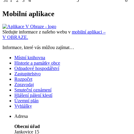
31
1
2
3
4
5
6
Mobilní aplikace
Sledujte informace z našeho webu v
mobilní aplikaci –
V OBRAZE.
Informace, které vás můžou zajímat…
Místní knihovna
Historie a památky obce
Odpadové hospodářství
Zastupitelstvo
Rozpočet
Zpravodaj
Smuteční oznámení
Hlášení pálení klestí
Územní plán
Vyhlášky
Adresa
Obecní úřad
Jankovice 15