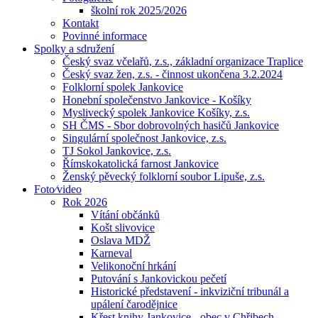
školní rok 2025/2026
Kontakt
Povinné informace
Spolky a sdružení
Český svaz včelařů, z.s., základní organizace Traplice
Český svaz žen, z.s. - činnost ukončena 3.2.2024
Folklorní spolek Jankovice
Honební společenstvo Jankovice - Košíky
Myslivecký spolek Jankovice Košíky, z.s.
SH ČMS - Sbor dobrovolných hasičů Jankovice
Singulární společnost Jankovice, z.s.
TJ Sokol Jankovice, z.s.
Římskokatolická farnost Jankovice
Ženský pěvecký folklorní soubor Lipuše, z.s.
Foto⁄video
Rok 2026
Vítání občánků
Košt slivovice
Oslava MDŽ
Karneval
Velikonoční hrkání
Putování s Jankovickou pečetí
Historické představení - inkviziční tribunál a
upálení čarodějnice
Křest knihy Jankovice - obec v Chřibech