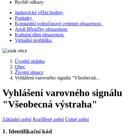
Rychlé odkazy
Jankovické věžní hodiny
Poplatky
Komunitní volnočasové centrum obsazenost
Areál Březičky obsazenost
Kulturní dům obsazenost
Virtuální prohlídka
Úvodní stránka
Obec
Životní situace
Vyhlášení varovného signálu "Všeobecná...
Vyhlášení varovného signálu
"Všeobecná výstraha"
Základní znění
Rozšířené znění
Úplné znění
1. Identifikační kód