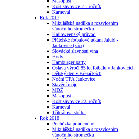
Masopust
Košt slivovice 21. ročník
Karneval
Rok 2017
Mikulášská nadílka s rozsvícením
vánočního stromečku
Halloweenský průvod
Přátelské fotbalové utkání Jalubí -
Jankovice (žáci)
Slovácké slavnosti vína
Hody
Hamburger party
Oslava výročí 85 let fotbalu v Jankovicích
Dětský den v Březičkách
Noční TFA Jankovice
Stavění máje
MDŽ
Masopust
Košt slivovice 22. ročník
Karneval
Tříkrálová sbírka
Rok 2018
Pochůzka ponocného
Mikulášská nadílka s rozsvícením
vánočního stromečku