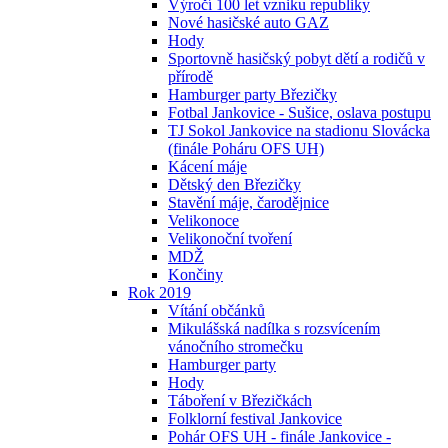
Výročí 100 let vzniku republiky
Nové hasičské auto GAZ
Hody
Sportovně hasičský pobyt dětí a rodičů v
přírodě
Hamburger party Březičky
Fotbal Jankovice - Sušice, oslava postupu
TJ Sokol Jankovice na stadionu Slovácka
(finále Poháru OFS UH)
Kácení máje
Dětský den Březičky
Stavění máje, čarodějnice
Velikonoce
Velikonoční tvoření
MDŽ
Končiny
Rok 2019
Vítání občánků
Mikulášská nadílka s rozsvícením
vánočního stromečku
Hamburger party
Hody
Táboření v Březičkách
Folklorní festival Jankovice
Pohár OFS UH - finále Jankovice -