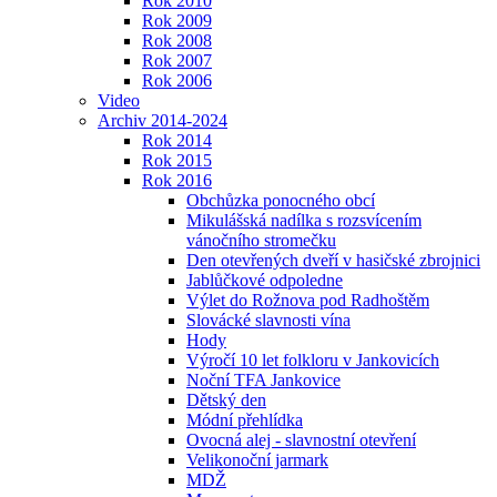
Rok 2010
Rok 2009
Rok 2008
Rok 2007
Rok 2006
Video
Archiv 2014-2024
Rok 2014
Rok 2015
Rok 2016
Obchůzka ponocného obcí
Mikulášská nadílka s rozsvícením
vánočního stromečku
Den otevřených dveří v hasičské zbrojnici
Jablůčkové odpoledne
Výlet do Rožnova pod Radhoštěm
Slovácké slavnosti vína
Hody
Výročí 10 let folkloru v Jankovicích
Noční TFA Jankovice
Dětský den
Módní přehlídka
Ovocná alej - slavnostní otevření
Velikonoční jarmark
MDŽ