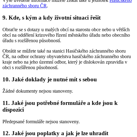
Výše uvedené informace můžete získat také u jednotek
Hasičského
záchranného sboru ČR
.
9. Kde, s kým a kdy životní situaci řešit
Obraťte se s dotazy u malých obcí na starostu obce nebo u větších
obcí na oddělení krizového řízení městského úřadu nebo obecního
úřadu s rozšířenou působností.
Obrátit se můžete také na stanici Hasičského záchranného sboru
ČR, na odbor ochrany obyvatelstva hasičského záchranného sboru
kraje nebo na jeho územní odbor, který je dislokován zpravidla v
obci s rozšířenou působností.
10. Jaké doklady je nutné mít s sebou
Žádné dokumenty nejsou stanoveny.
11. Jaké jsou potřebné formuláře a kde jsou k
dispozici
Předepsané formuláře nejsou stanoveny.
12. Jaké jsou poplatky a jak je lze uhradit