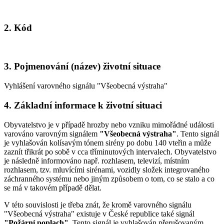
2. Kód
3. Pojmenování (název) životní situace
Vyhlášení varovného signálu "Všeobecná výstraha"
4. Základní informace k životní situaci
Obyvatelstvo je v případě hrozby nebo vzniku mimořádné události
varováno varovným signálem
"Všeobecná výstraha"
. Tento signál
je vyhlašován kolísavým tónem sirény po dobu 140 vteřin a může
zaznít třikrát po sobě v cca tříminutových intervalech. Obyvatelstvo
je následně informováno např. rozhlasem, televizí, místním
rozhlasem, tzv. mluvícími sirénami, vozidly složek integrovaného
záchranného systému nebo jiným způsobem o tom, co se stalo a co
se má v takovém případě dělat.
V této souvislosti je třeba znát, že kromě varovného signálu
"Všeobecná výstraha" existuje v České republice také signál
"Požární poplach"
. Tento signál je vyhlašován přerušovaným