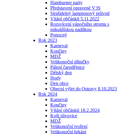
Hamburger party
Představení opravené V3S
Strašidelný lampionový průvod
Vítání občánků 5.11.2022
Rozsvícení vánočního stromu s
mikulášskou nadílkou
Ponocný
Rok 2023
Karneval
Končiny
MDŽ
Velikonoční dílničky
Pálení čarodějnice
Dětský den
Hody
Den obce
Obecní výlet do Ostravy 8.10.2023
Rok 2024
Karneval
Končiny
Vítání občánků 18.2.2024
Košt slivovice
MDŽ
Velikonoční tvoření
Velikonoční hrkání