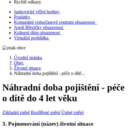
Rychlé odkazy
Jankovické věžní hodiny
Poplatky
Komunitní volnočasové centrum obsazenost
Areál Březičky obsazenost
Kulturní dům obsazenost
Virtuální prohlídka
Úvodní stránka
Obec
Životní situace
Náhradní doba pojištění - péče o dítě...
Náhradní doba pojištění - péče
o dítě do 4 let věku
Základní znění
Rozšířené znění
Úplné znění
3. Pojmenování (název) životní situace