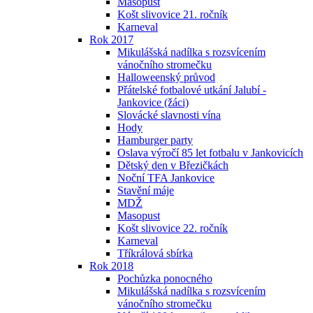
Masopust
Košt slivovice 21. ročník
Karneval
Rok 2017
Mikulášská nadílka s rozsvícením
vánočního stromečku
Halloweenský průvod
Přátelské fotbalové utkání Jalubí -
Jankovice (žáci)
Slovácké slavnosti vína
Hody
Hamburger party
Oslava výročí 85 let fotbalu v Jankovicích
Dětský den v Březičkách
Noční TFA Jankovice
Stavění máje
MDŽ
Masopust
Košt slivovice 22. ročník
Karneval
Tříkrálová sbírka
Rok 2018
Pochůzka ponocného
Mikulášská nadílka s rozsvícením
vánočního stromečku