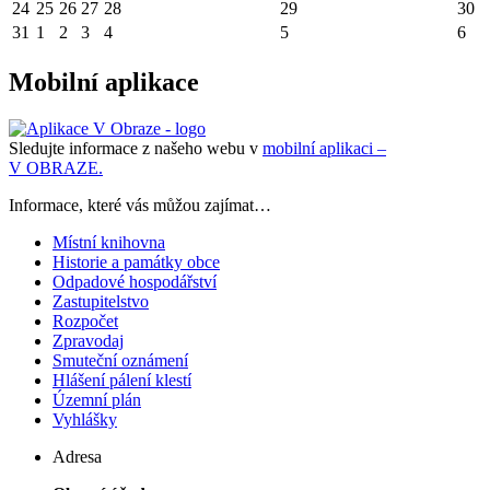
24
25
26
27
28
29
30
31
1
2
3
4
5
6
Mobilní aplikace
Sledujte informace z našeho webu v
mobilní aplikaci –
V OBRAZE.
Informace, které vás můžou zajímat…
Místní knihovna
Historie a památky obce
Odpadové hospodářství
Zastupitelstvo
Rozpočet
Zpravodaj
Smuteční oznámení
Hlášení pálení klestí
Územní plán
Vyhlášky
Adresa