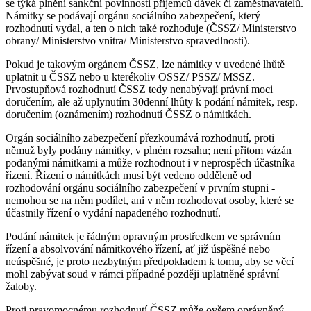
se týká plnění sankční povinnosti příjemců dávek či zaměstnavatelů.
Námitky se podávají orgánu sociálního zabezpečení, který
rozhodnutí vydal, a ten o nich také rozhoduje (ČSSZ/ Ministerstvo
obrany/ Ministerstvo vnitra/ Ministerstvo spravedlnosti).
Pokud je takovým orgánem ČSSZ, lze námitky v uvedené lhůtě
uplatnit u ČSSZ nebo u kterékoliv OSSZ/ PSSZ/ MSSZ.
Prvostupňová rozhodnutí ČSSZ tedy nenabývají právní moci
doručením, ale až uplynutím 30denní lhůty k podání námitek, resp.
doručením (oznámením) rozhodnutí ČSSZ o námitkách.
Orgán sociálního zabezpečení přezkoumává rozhodnutí, proti
němuž byly podány námitky, v plném rozsahu; není přitom vázán
podanými námitkami a může rozhodnout i v neprospěch účastníka
řízení. Řízení o námitkách musí být vedeno odděleně od
rozhodování orgánu sociálního zabezpečení v prvním stupni -
nemohou se na něm podílet, ani v něm rozhodovat osoby, které se
účastnily řízení o vydání napadeného rozhodnutí.
Podání námitek je řádným opravným prostředkem ve správním
řízení a absolvování námitkového řízení, ať již úspěšné nebo
neúspěšné, je proto nezbytným předpokladem k tomu, aby se věcí
mohl zabývat soud v rámci případné později uplatněné správní
žaloby.
Proti pravomocnému rozhodnutí ČSSZ může ovšem oprávněný,