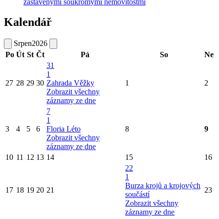
zastavěnými soukromými nemovitostmi
Kalendář
Srpen
2026
Po
Út
St
Čt
Pá
So
Ne
31
1
27
28
29
30
Zahrada Věžky
1
2
Zobrazit všechny
záznamy ze dne
7
1
3
4
5
6
Floria Léto
8
9
Zobrazit všechny
záznamy ze dne
10
11
12
13
14
15
16
22
1
Burza krojů a krojových
17
18
19
20
21
23
součástí
Zobrazit všechny
záznamy ze dne