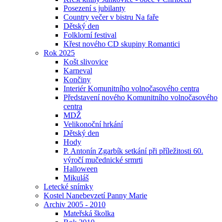
Posezení s jubilanty
Country večer v bistru Na faře
Dětský den
Folklorní festival
Křest nového CD skupiny Romantici
Rok 2025
Košt slivovice
Karneval
Končiny
Interiér Komunitního volnočasového centra
Představení nového Komunitního volnočasového
centra
MDŽ
Velikonoční hrkání
Dětský den
Hody
P. Antonín Zgarbík setkání při příležitosti 60.
výročí mučednické srmrti
Halloween
Mikuláš
Letecké snímky
Kostel Nanebevzetí Panny Marie
Archiv 2005 - 2010
Mateřská školka