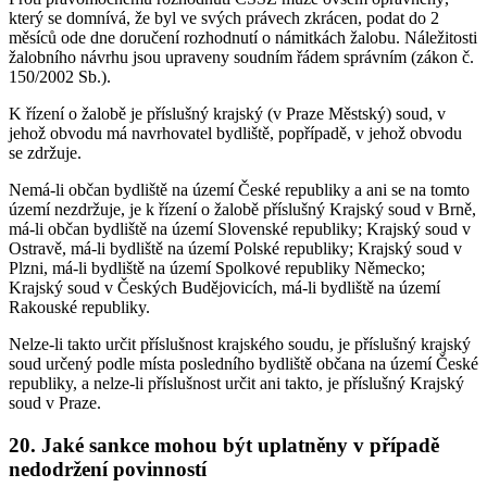
který se domnívá, že byl ve svých právech zkrácen, podat do 2
měsíců ode dne doručení rozhodnutí o námitkách žalobu. Náležitosti
žalobního návrhu jsou upraveny soudním řádem správním (zákon č.
150/2002 Sb.).
K řízení o žalobě je příslušný krajský (v Praze Městský) soud, v
jehož obvodu má navrhovatel bydliště, popřípadě, v jehož obvodu
se zdržuje.
Nemá-li občan bydliště na území České republiky a ani se na tomto
území nezdržuje, je k řízení o žalobě příslušný Krajský soud v Brně,
má-li občan bydliště na území Slovenské republiky; Krajský soud v
Ostravě, má-li bydliště na území Polské republiky; Krajský soud v
Plzni, má-li bydliště na území Spolkové republiky Německo;
Krajský soud v Českých Budějovicích, má-li bydliště na území
Rakouské republiky.
Nelze-li takto určit příslušnost krajského soudu, je příslušný krajský
soud určený podle místa posledního bydliště občana na území České
republiky, a nelze-li příslušnost určit ani takto, je příslušný Krajský
soud v Praze.
20. Jaké sankce mohou být uplatněny v případě
nedodržení povinností