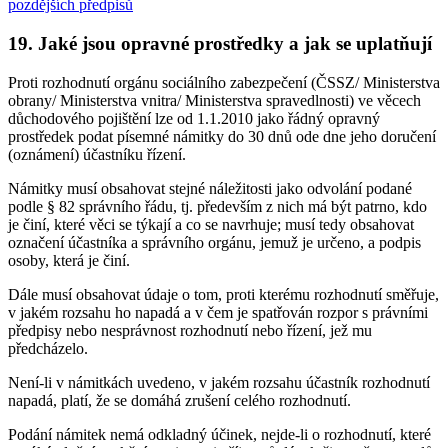
pozdějších předpisů
19. Jaké jsou opravné prostředky a jak se uplatňují
Proti rozhodnutí orgánu sociálního zabezpečení (ČSSZ/ Ministerstva
obrany/ Ministerstva vnitra/ Ministerstva spravedlnosti) ve věcech
důchodového pojištění lze od 1.1.2010 jako řádný opravný
prostředek podat písemné námitky do 30 dnů ode dne jeho doručení
(oznámení) účastníku řízení.
Námitky musí obsahovat stejné náležitosti jako odvolání podané
podle § 82 správního řádu, tj. především z nich má být patrno, kdo
je činí, které věci se týkají a co se navrhuje; musí tedy obsahovat
označení účastníka a správního orgánu, jemuž je určeno, a podpis
osoby, která je činí.
Dále musí obsahovat údaje o tom, proti kterému rozhodnutí směřuje,
v jakém rozsahu ho napadá a v čem je spatřován rozpor s právními
předpisy nebo nesprávnost rozhodnutí nebo řízení, jež mu
předcházelo.
Není-li v námitkách uvedeno, v jakém rozsahu účastník rozhodnutí
napadá, platí, že se domáhá zrušení celého rozhodnutí.
Podání námitek nemá odkladný účinek, nejde-li o rozhodnutí, které