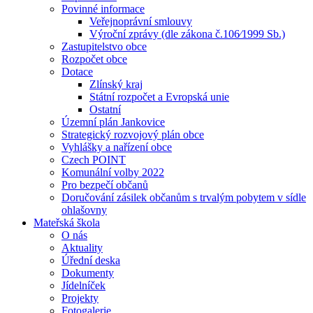
Povinné informace
Veřejnoprávní smlouvy
Výroční zprávy (dle zákona č.106⁄1999 Sb.)
Zastupitelstvo obce
Rozpočet obce
Dotace
Zlínský kraj
Státní rozpočet a Evropská unie
Ostatní
Územní plán Jankovice
Strategický rozvojový plán obce
Vyhlášky a nařízení obce
Czech POINT
Komunální volby 2022
Pro bezpečí občanů
Doručování zásilek občanům s trvalým pobytem v sídle
ohlašovny
Mateřská škola
O nás
Aktuality
Úřední deska
Dokumenty
Jídelníček
Projekty
Fotogalerie