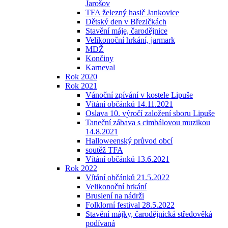
Jarošov
TFA železný hasič Jankovice
Dětský den v Březičkách
Stavění máje, čarodějnice
Velikonoční hrkání, jarmark
MDŽ
Končiny
Karneval
Rok 2020
Rok 2021
Vánoční zpívání v kostele Lipuše
Vítání občánků 14.11.2021
Oslava 10. výročí založení sboru Lipuše
Taneční zábava s cimbálovou muzikou
14.8.2021
Halloweenský průvod obcí
soutěž TFA
Vítání občánků 13.6.2021
Rok 2022
Vítání občánků 21.5.2022
Velikonoční hrkání
Bruslení na nádrži
Folklorní festival 28.5.2022
Stavění májky, čarodějnická středověká
podívaná