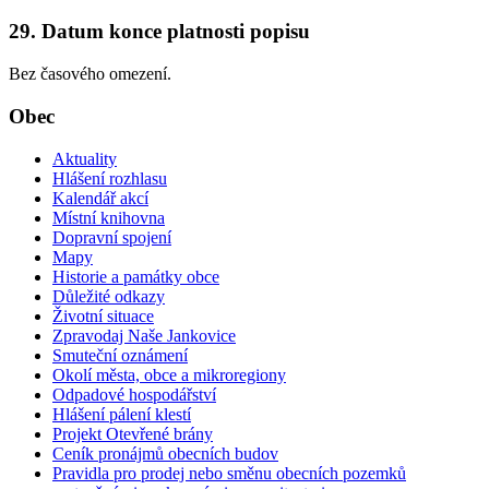
29. Datum konce platnosti popisu
Bez časového omezení.
Obec
Aktuality
Hlášení rozhlasu
Kalendář akcí
Místní knihovna
Dopravní spojení
Mapy
Historie a památky obce
Důležité odkazy
Životní situace
Zpravodaj Naše Jankovice
Smuteční oznámení
Okolí města, obce a mikroregiony
Odpadové hospodářství
Hlášení pálení klestí
Projekt Otevřené brány
Ceník pronájmů obecních budov
Pravidla pro prodej nebo směnu obecních pozemků