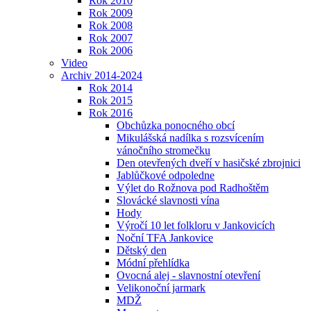
Rok 2010
Rok 2009
Rok 2008
Rok 2007
Rok 2006
Video
Archiv 2014-2024
Rok 2014
Rok 2015
Rok 2016
Obchůzka ponocného obcí
Mikulášská nadílka s rozsvícením
vánočního stromečku
Den otevřených dveří v hasičské zbrojnici
Jablůčkové odpoledne
Výlet do Rožnova pod Radhoštěm
Slovácké slavnosti vína
Hody
Výročí 10 let folkloru v Jankovicích
Noční TFA Jankovice
Dětský den
Módní přehlídka
Ovocná alej - slavnostní otevření
Velikonoční jarmark
MDŽ