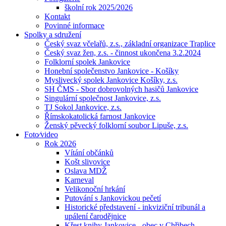
školní rok 2025/2026
Kontakt
Povinné informace
Spolky a sdružení
Český svaz včelařů, z.s., základní organizace Traplice
Český svaz žen, z.s. - činnost ukončena 3.2.2024
Folklorní spolek Jankovice
Honební společenstvo Jankovice - Košíky
Myslivecký spolek Jankovice Košíky, z.s.
SH ČMS - Sbor dobrovolných hasičů Jankovice
Singulární společnost Jankovice, z.s.
TJ Sokol Jankovice, z.s.
Římskokatolická farnost Jankovice
Ženský pěvecký folklorní soubor Lipuše, z.s.
Foto⁄video
Rok 2026
Vítání občánků
Košt slivovice
Oslava MDŽ
Karneval
Velikonoční hrkání
Putování s Jankovickou pečetí
Historické představení - inkviziční tribunál a
upálení čarodějnice
Křest knihy Jankovice - obec v Chřibech