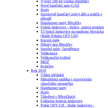
Výročí 100 let vzniku republiky
Nové hasičské auto GAZ
Hody
Sportovně hasičský pobyt dětí a rodičů v
přírodě
Hamburger party Březičky
Fotbal Jankovice - Sušice, oslava postupu
TJ Sokol Jankovice na stadionu Slovácka
(finále Poháru OFS UH)
Kácení máje
Dětský den Březičky
Stavění máje, čarodějnice
Velikonoce
Velikonoční tvoření
MDŽ
Končiny
Rok 2019
Vítání občánků
Mikulášská nadílka s rozsvícením
vánočního stromečku
Hamburger party
Hody
Táboření v Březičkách
Folklorní festival Jankovice
Pohár OFS UH - finále Jankovice -