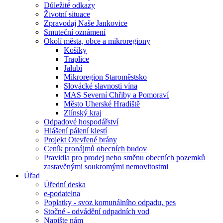
Důležité odkazy
Životní situace
Zpravodaj Naše Jankovice
Smuteční oznámení
Okolí města, obce a mikroregiony
Košíky
Traplice
Jalubí
Mikroregion Staroměstsko
Slovácké slavnosti vína
MAS Severní Chřiby a Pomoraví
Město Uherské Hradiště
Zlínský kraj
Odpadové hospodářství
Hlášení pálení klestí
Projekt Otevřené brány
Ceník pronájmů obecních budov
Pravidla pro prodej nebo směnu obecních pozemků
zastavěnými soukromými nemovitostmi
Úřad
Úřední deska
e-podatelna
Poplatky - svoz komunálního odpadu, pes
Stočné - odvádění odpadních vod
Napište nám