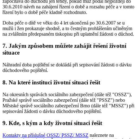
započítává do důchodu jen tehdy, pokud muž podal nejpozději do
30.6.2010 návrh na zahájení řízení o době a rozsahu péče a v tomto
řízení bylo o době péče kladně rozhodnuto.
Doba péče o dítě ve věku do 4 let ukončená po 30.6.2007 se u
mužů i žen prokazuje shodně, a to čestným prohlášením učiněným
na zvláštním předepsaném tiskopisu při uplatnění žádosti o důchod.
7. Jakým způsobem můžete zahájit řešení životní
situace
Náhradní doba pojištění se dokládá při sepisování žádosti o dávku
důchodového pojištění.
8. Na které instituci životní situaci řešit
Na okresních správách sociálního zabezpečení (dále též "OSSZ"),
Pražské správě sociálního zabezpečení (dále též "PSSZ") nebo
Městské správě sociálního zabezpečení Brno (dále též "MSSZ") při
sepisování žádosti o dávku důchodového pojištění.
9. Kde, s kým a kdy životní situaci řešit
Kontakty na příslušné OSSZ/ PSSZ/ MSSZ
naleznete na