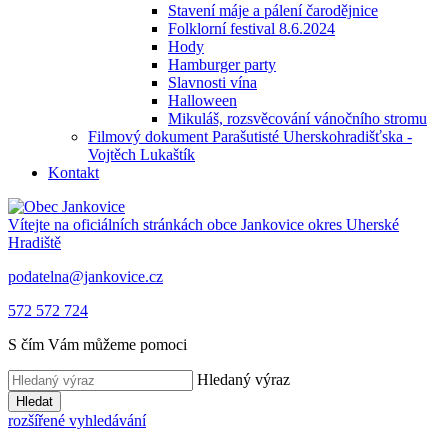
Stavení máje a pálení čarodějnice
Folklorní festival 8.6.2024
Hody
Hamburger party
Slavnosti vína
Halloween
Mikuláš, rozsvěcování vánočního stromu
Filmový dokument Parašutisté Uherskohradišťska -
Vojtěch Lukaštík
Kontakt
Vítejte na oficiálních stránkách obce
Jankovice
okres Uherské
Hradiště
podatelna@jankovice.cz
572 572 724
S čím Vám můžeme pomoci
Hledaný výraz
Hledat
rozšířené vyhledávání