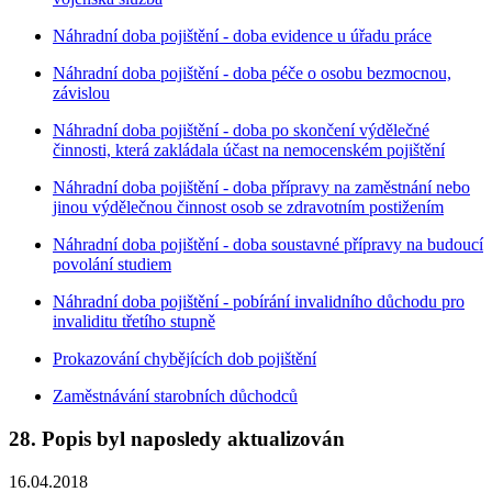
Náhradní doba pojištění - doba evidence u úřadu práce
Náhradní doba pojištění - doba péče o osobu bezmocnou,
závislou
Náhradní doba pojištění - doba po skončení výdělečné
činnosti, která zakládala účast na nemocenském pojištění
Náhradní doba pojištění - doba přípravy na zaměstnání nebo
jinou výdělečnou činnost osob se zdravotním postižením
Náhradní doba pojištění - doba soustavné přípravy na budoucí
povolání studiem
Náhradní doba pojištění - pobírání invalidního důchodu pro
invaliditu třetího stupně
Prokazování chybějících dob pojištění
Zaměstnávání starobních důchodců
28. Popis byl naposledy aktualizován
16.04.2018