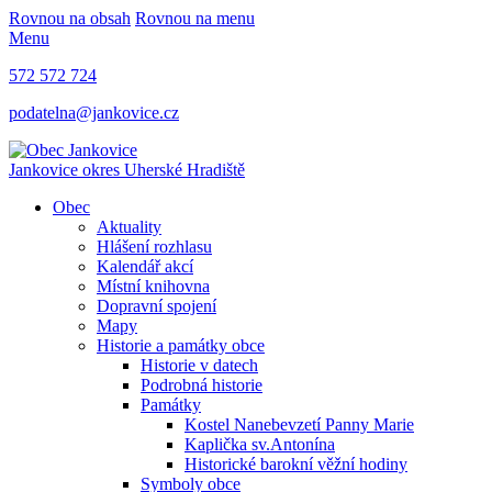
Rovnou na obsah
Rovnou na menu
Menu
572 572 724
podatelna@jankovice.cz
Jankovice
okres Uherské Hradiště
Obec
Aktuality
Hlášení rozhlasu
Kalendář akcí
Místní knihovna
Dopravní spojení
Mapy
Historie a památky obce
Historie v datech
Podrobná historie
Památky
Kostel Nanebevzetí Panny Marie
Kaplička sv.Antonína
Historické barokní věžní hodiny
Symboly obce