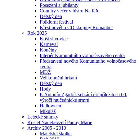
Posezení s jubilanty
Country večer v bistru Na faře
Dětský den
Folklorní festival
Křest nového CD skupiny Romantici
Rok 2025
Košt slivovice
Karneval
Končiny
Interiér Komunitního volnočasového centra
Představení nového Komunitního volnočasového
centra
MDŽ
Velikonoční hrkání
Dětský den
Hody
P. Antonín Zgarbík setkání při příležitosti 60.
výročí mučednické srmrti
Halloween
Mikuláš
Letecké snímky
Kostel Nanebevzetí Panny Marie
Archiv 2005 - 2010
Mateřská školka