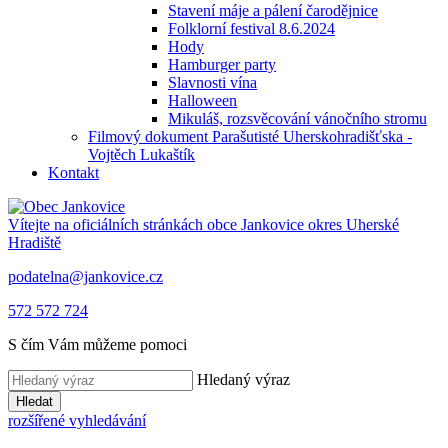
Stavení máje a pálení čarodějnice
Folklorní festival 8.6.2024
Hody
Hamburger party
Slavnosti vína
Halloween
Mikuláš, rozsvěcování vánočního stromu
Filmový dokument Parašutisté Uherskohradišťska -
Vojtěch Lukaštík
Kontakt
Vítejte na oficiálních stránkách obce
Jankovice
okres Uherské
Hradiště
podatelna@jankovice.cz
572 572 724
S čím Vám můžeme pomoci
Hledaný výraz
Hledat
rozšířené vyhledávání