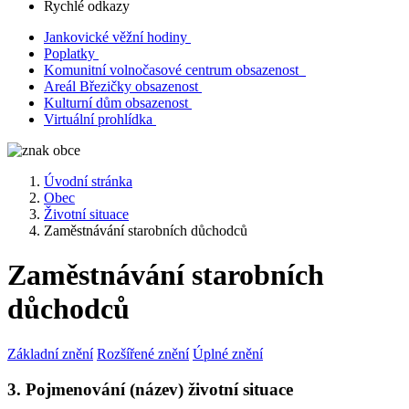
Rychlé odkazy
Jankovické věžní hodiny
Poplatky
Komunitní volnočasové centrum obsazenost
Areál Březičky obsazenost
Kulturní dům obsazenost
Virtuální prohlídka
Úvodní stránka
Obec
Životní situace
Zaměstnávání starobních důchodců
Zaměstnávání starobních
důchodců
Základní znění
Rozšířené znění
Úplné znění
3. Pojmenování (název) životní situace