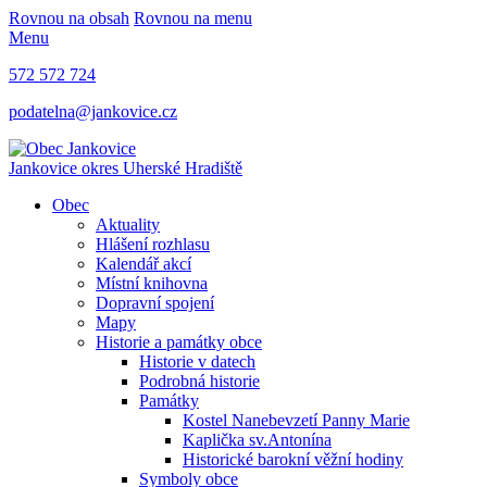
Rovnou na obsah
Rovnou na menu
Menu
572 572 724
podatelna@jankovice.cz
Jankovice
okres Uherské Hradiště
Obec
Aktuality
Hlášení rozhlasu
Kalendář akcí
Místní knihovna
Dopravní spojení
Mapy
Historie a památky obce
Historie v datech
Podrobná historie
Památky
Kostel Nanebevzetí Panny Marie
Kaplička sv.Antonína
Historické barokní věžní hodiny
Symboly obce