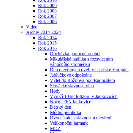
Rok 2010
Rok 2009
Rok 2008
Rok 2007
Rok 2006
Video
Archiv 2014-2024
Rok 2014
Rok 2015
Rok 2016
Obchůzka ponocného obcí
Mikulášská nadílka s rozsvícením
vánočního stromečku
Den otevřených dveří v hasičské zbrojnici
Jablůčkové odpoledne
Výlet do Rožnova pod Radhoštěm
Slovácké slavnosti vína
Hody
Výročí 10 let folkloru v Jankovicích
Noční TFA Jankovice
Dětský den
Módní přehlídka
Ovocná alej - slavnostní otevření
Velikonoční jarmark
MDŽ