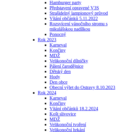
Hamburger party
Představení opravené V3S
Strašidelný lampionový průvod
Vítání občánků 5.11.2022
Rozsvícení vánočního stromu s
mikulášskou nadílkou
Ponocný
Rok 2023
Karneval
Končiny
MDŽ
Velikonoční dílničky
Pálení čarodějnice
Dětský den
Hody
Den obce
Obecní výlet do Ostravy 8.10.2023
Rok 2024
Karneval
Končiny
Vítání občánků 18.2.2024
Košt slivovice
MDŽ
Velikonoční tvoření
Velikonoční hrkání