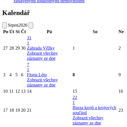
zastavěnými soukromými nemovitostmi
Kalendář
Srpen
2026
Po
Út
St
Čt
Pá
So
Ne
31
1
27
28
29
30
Zahrada Věžky
1
2
Zobrazit všechny
záznamy ze dne
7
1
3
4
5
6
Floria Léto
8
9
Zobrazit všechny
záznamy ze dne
10
11
12
13
14
15
16
22
1
Burza krojů a krojových
17
18
19
20
21
23
součástí
Zobrazit všechny
záznamy ze dne