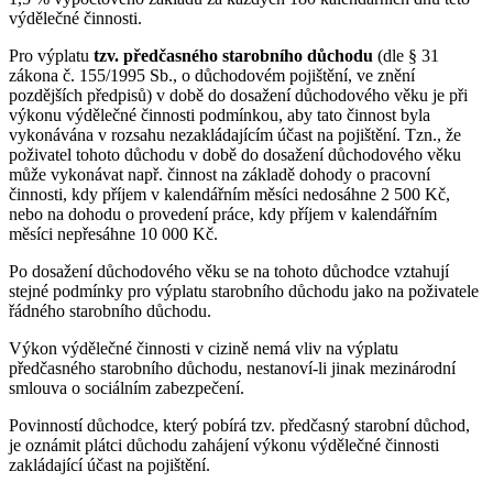
výdělečné činnosti.
Pro výplatu
tzv. předčasného starobního důchodu
(dle § 31
zákona č. 155/1995 Sb., o důchodovém pojištění, ve znění
pozdějších předpisů) v době do dosažení důchodového věku je při
výkonu výdělečné činnosti podmínkou, aby tato činnost byla
vykonávána v rozsahu nezakládajícím účast na pojištění. Tzn., že
poživatel tohoto důchodu v době do dosažení důchodového věku
může vykonávat např. činnost na základě dohody o pracovní
činnosti, kdy příjem v kalendářním měsíci nedosáhne 2 500 Kč,
nebo na dohodu o provedení práce, kdy příjem v kalendářním
měsíci nepřesáhne 10 000 Kč.
Po dosažení důchodového věku se na tohoto důchodce vztahují
stejné podmínky pro výplatu starobního důchodu jako na poživatele
řádného starobního důchodu.
Výkon výdělečné činnosti v cizině nemá vliv na výplatu
předčasného starobního důchodu, nestanoví-li jinak mezinárodní
smlouva o sociálním zabezpečení.
Povinností důchodce, který pobírá tzv. předčasný starobní důchod,
je oznámit plátci důchodu zahájení výkonu výdělečné činnosti
zakládající účast na pojištění.