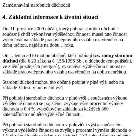
Zaměstnávání starobních důchodců
4. Základní informace k životní situaci
Do 31. prosince 2009 občan, který pobíral starobní důchod a
současně chtěl vykonávat výdělečnou činnost, musel tuto činnost
vykonávat na základě pracovněprávního vztahu uzavřeného na
dobu určitou, nejdéle na dobu 1 roku.
Od 1. ledna 2010 mohou občané, kteří pobírají
tzv. řádný starobní
důchod
(dle § 29 zákona č. 155/1995 Sb., o důchodovém pojištění,
ve znění pozdějších předpisů), vykonávat výdělečnou činnost na
základě pracovněprávního vztahu uzavřeného na dobu neurčitou.
Starobní důchod mohou tito občané pobírat v plné výši nebo na
základě žádosti v poloviční výši.
Při pobírání starobního důchodu v plné výši a současném výkonu
výdělečné činnosti se pojištěnci zvyšuje výše procentní výměry
důchodu o 0,4 % výpočtového základu za každých 360
kalendářních dnů této výdělečné činnosti.
Při pobírání starobního důchodu v poloviční výši a současném
výkonu výdělečné činnosti se zvyšuje procentní výměra důchodu o
1,5 % výpočtového základu za každých 180 kalendářních dnů této