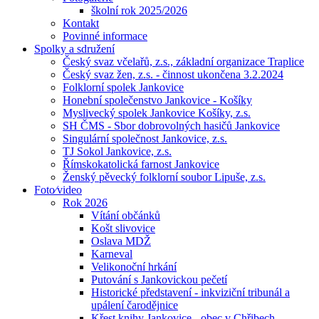
školní rok 2025/2026
Kontakt
Povinné informace
Spolky a sdružení
Český svaz včelařů, z.s., základní organizace Traplice
Český svaz žen, z.s. - činnost ukončena 3.2.2024
Folklorní spolek Jankovice
Honební společenstvo Jankovice - Košíky
Myslivecký spolek Jankovice Košíky, z.s.
SH ČMS - Sbor dobrovolných hasičů Jankovice
Singulární společnost Jankovice, z.s.
TJ Sokol Jankovice, z.s.
Římskokatolická farnost Jankovice
Ženský pěvecký folklorní soubor Lipuše, z.s.
Foto⁄video
Rok 2026
Vítání občánků
Košt slivovice
Oslava MDŽ
Karneval
Velikonoční hrkání
Putování s Jankovickou pečetí
Historické představení - inkviziční tribunál a
upálení čarodějnice
Křest knihy Jankovice - obec v Chřibech