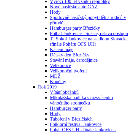
Výročí 100 let vzniku republiky
Nové hasičské auto GAZ
Hody
Sportovně hasičský pobyt dětí a rodičů v
přírodě
Hamburger party Březičky
Fotbal Jankovice - Sušice, oslava postupu
TJ Sokol Jankovice na stadionu Slovácka
(finále Poháru OFS UH)
Kácení máje
Dětský den Březičky
Stavění máje, čarodějnice
Velikonoce
Velikonoční tvoření
MDŽ
Končiny
Rok 2019
Vítání občánků
Mikulášská nadílka s rozsvícením
vánočního stromečku
Hamburger party
Hody
Táboření v Březičkách
Folklorní festival Jankovice
Pohár OFS UH - finále Jankovice -