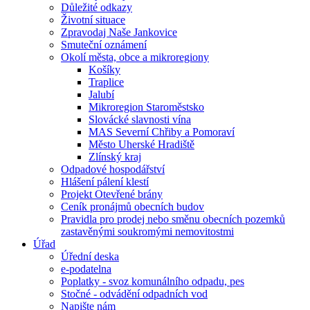
Důležité odkazy
Životní situace
Zpravodaj Naše Jankovice
Smuteční oznámení
Okolí města, obce a mikroregiony
Košíky
Traplice
Jalubí
Mikroregion Staroměstsko
Slovácké slavnosti vína
MAS Severní Chřiby a Pomoraví
Město Uherské Hradiště
Zlínský kraj
Odpadové hospodářství
Hlášení pálení klestí
Projekt Otevřené brány
Ceník pronájmů obecních budov
Pravidla pro prodej nebo směnu obecních pozemků
zastavěnými soukromými nemovitostmi
Úřad
Úřední deska
e-podatelna
Poplatky - svoz komunálního odpadu, pes
Stočné - odvádění odpadních vod
Napište nám