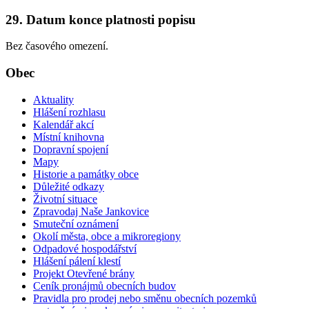
29. Datum konce platnosti popisu
Bez časového omezení.
Obec
Aktuality
Hlášení rozhlasu
Kalendář akcí
Místní knihovna
Dopravní spojení
Mapy
Historie a památky obce
Důležité odkazy
Životní situace
Zpravodaj Naše Jankovice
Smuteční oznámení
Okolí města, obce a mikroregiony
Odpadové hospodářství
Hlášení pálení klestí
Projekt Otevřené brány
Ceník pronájmů obecních budov
Pravidla pro prodej nebo směnu obecních pozemků