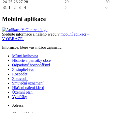
24
25
26
27
28
29
30
31
1
2
3
4
5
6
Mobilní aplikace
Sledujte informace z našeho webu v
mobilní aplikaci –
V OBRAZE.
Informace, které vás můžou zajímat…
Místní knihovna
Historie a památky obce
Odpadové hospodářství
Zastupitelstvo
Rozpočet
Zpravodaj
Smuteční oznámení
Hlášení pálení klestí
Územní plán
Vyhlášky
Adresa