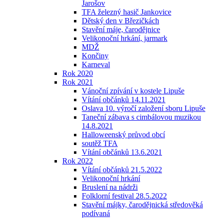
Jarošov
TFA železný hasič Jankovice
Dětský den v Březičkách
Stavění máje, čarodějnice
Velikonoční hrkání, jarmark
MDŽ
Končiny
Karneval
Rok 2020
Rok 2021
Vánoční zpívání v kostele Lipuše
Vítání občánků 14.11.2021
Oslava 10. výročí založení sboru Lipuše
Taneční zábava s cimbálovou muzikou
14.8.2021
Halloweenský průvod obcí
soutěž TFA
Vítání občánků 13.6.2021
Rok 2022
Vítání občánků 21.5.2022
Velikonoční hrkání
Bruslení na nádrži
Folklorní festival 28.5.2022
Stavění májky, čarodějnická středověká
podívaná