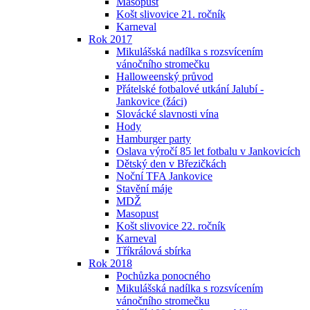
Masopust
Košt slivovice 21. ročník
Karneval
Rok 2017
Mikulášská nadílka s rozsvícením
vánočního stromečku
Halloweenský průvod
Přátelské fotbalové utkání Jalubí -
Jankovice (žáci)
Slovácké slavnosti vína
Hody
Hamburger party
Oslava výročí 85 let fotbalu v Jankovicích
Dětský den v Březičkách
Noční TFA Jankovice
Stavění máje
MDŽ
Masopust
Košt slivovice 22. ročník
Karneval
Tříkrálová sbírka
Rok 2018
Pochůzka ponocného
Mikulášská nadílka s rozsvícením
vánočního stromečku