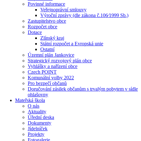
Povinné informace
Veřejnoprávní smlouvy
Výroční zprávy (dle zákona č.106⁄1999 Sb.)
Zastupitelstvo obce
Rozpočet obce
Dotace
Zlínský kraj
Státní rozpočet a Evropská unie
Ostatní
Územní plán Jankovice
Strategický rozvojový plán obce
Vyhlášky a nařízení obce
Czech POINT
Komunální volby 2022
Pro bezpečí občanů
Doručování zásilek občanům s trvalým pobytem v sídle
ohlašovny
Mateřská škola
O nás
Aktuality
Úřední deska
Dokumenty
Jídelníček
Projekty
Fotogalerie