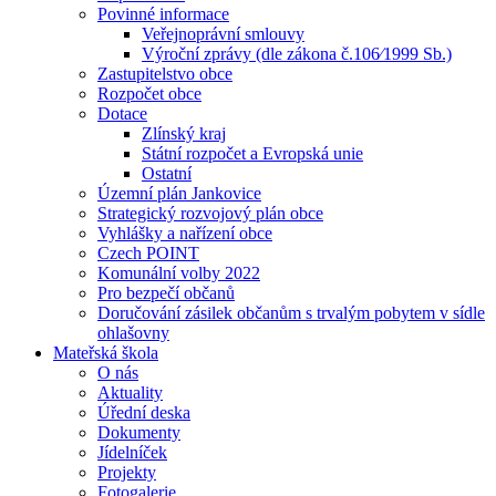
Povinné informace
Veřejnoprávní smlouvy
Výroční zprávy (dle zákona č.106⁄1999 Sb.)
Zastupitelstvo obce
Rozpočet obce
Dotace
Zlínský kraj
Státní rozpočet a Evropská unie
Ostatní
Územní plán Jankovice
Strategický rozvojový plán obce
Vyhlášky a nařízení obce
Czech POINT
Komunální volby 2022
Pro bezpečí občanů
Doručování zásilek občanům s trvalým pobytem v sídle
ohlašovny
Mateřská škola
O nás
Aktuality
Úřední deska
Dokumenty
Jídelníček
Projekty
Fotogalerie