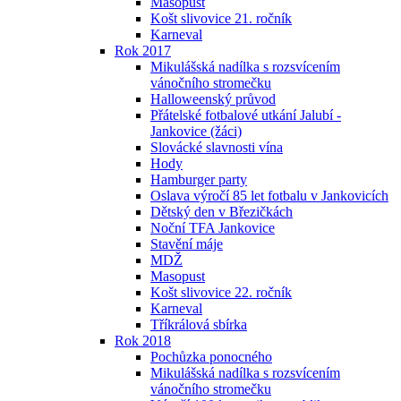
Masopust
Košt slivovice 21. ročník
Karneval
Rok 2017
Mikulášská nadílka s rozsvícením
vánočního stromečku
Halloweenský průvod
Přátelské fotbalové utkání Jalubí -
Jankovice (žáci)
Slovácké slavnosti vína
Hody
Hamburger party
Oslava výročí 85 let fotbalu v Jankovicích
Dětský den v Březičkách
Noční TFA Jankovice
Stavění máje
MDŽ
Masopust
Košt slivovice 22. ročník
Karneval
Tříkrálová sbírka
Rok 2018
Pochůzka ponocného
Mikulášská nadílka s rozsvícením
vánočního stromečku