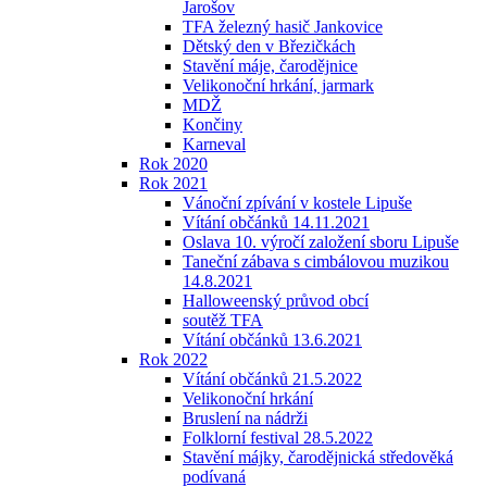
Jarošov
TFA železný hasič Jankovice
Dětský den v Březičkách
Stavění máje, čarodějnice
Velikonoční hrkání, jarmark
MDŽ
Končiny
Karneval
Rok 2020
Rok 2021
Vánoční zpívání v kostele Lipuše
Vítání občánků 14.11.2021
Oslava 10. výročí založení sboru Lipuše
Taneční zábava s cimbálovou muzikou
14.8.2021
Halloweenský průvod obcí
soutěž TFA
Vítání občánků 13.6.2021
Rok 2022
Vítání občánků 21.5.2022
Velikonoční hrkání
Bruslení na nádrži
Folklorní festival 28.5.2022
Stavění májky, čarodějnická středověká
podívaná