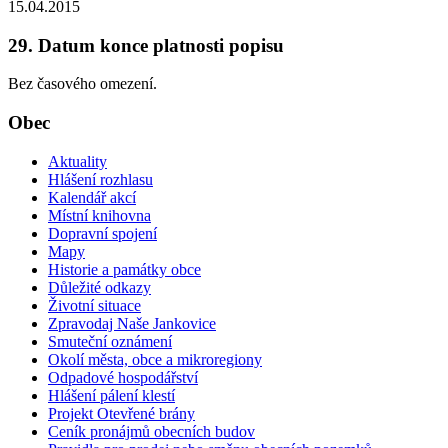
15.04.2015
29. Datum konce platnosti popisu
Bez časového omezení.
Obec
Aktuality
Hlášení rozhlasu
Kalendář akcí
Místní knihovna
Dopravní spojení
Mapy
Historie a památky obce
Důležité odkazy
Životní situace
Zpravodaj Naše Jankovice
Smuteční oznámení
Okolí města, obce a mikroregiony
Odpadové hospodářství
Hlášení pálení klestí
Projekt Otevřené brány
Ceník pronájmů obecních budov