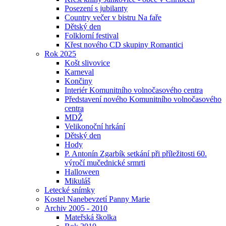
Posezení s jubilanty
Country večer v bistru Na faře
Dětský den
Folklorní festival
Křest nového CD skupiny Romantici
Rok 2025
Košt slivovice
Karneval
Končiny
Interiér Komunitního volnočasového centra
Představení nového Komunitního volnočasového
centra
MDŽ
Velikonoční hrkání
Dětský den
Hody
P. Antonín Zgarbík setkání při příležitosti 60.
výročí mučednické srmrti
Halloween
Mikuláš
Letecké snímky
Kostel Nanebevzetí Panny Marie
Archiv 2005 - 2010
Mateřská školka