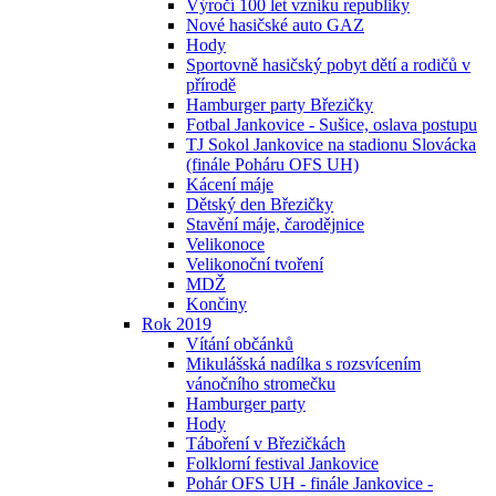
Výročí 100 let vzniku republiky
Nové hasičské auto GAZ
Hody
Sportovně hasičský pobyt dětí a rodičů v
přírodě
Hamburger party Březičky
Fotbal Jankovice - Sušice, oslava postupu
TJ Sokol Jankovice na stadionu Slovácka
(finále Poháru OFS UH)
Kácení máje
Dětský den Březičky
Stavění máje, čarodějnice
Velikonoce
Velikonoční tvoření
MDŽ
Končiny
Rok 2019
Vítání občánků
Mikulášská nadílka s rozsvícením
vánočního stromečku
Hamburger party
Hody
Táboření v Březičkách
Folklorní festival Jankovice
Pohár OFS UH - finále Jankovice -