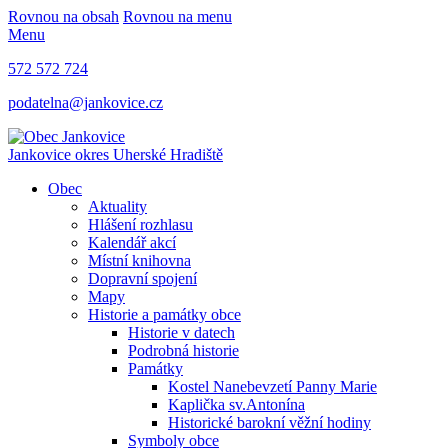
Rovnou na obsah
Rovnou na menu
Menu
572 572 724
podatelna@jankovice.cz
Jankovice
okres Uherské Hradiště
Obec
Aktuality
Hlášení rozhlasu
Kalendář akcí
Místní knihovna
Dopravní spojení
Mapy
Historie a památky obce
Historie v datech
Podrobná historie
Památky
Kostel Nanebevzetí Panny Marie
Kaplička sv.Antonína
Historické barokní věžní hodiny
Symboly obce