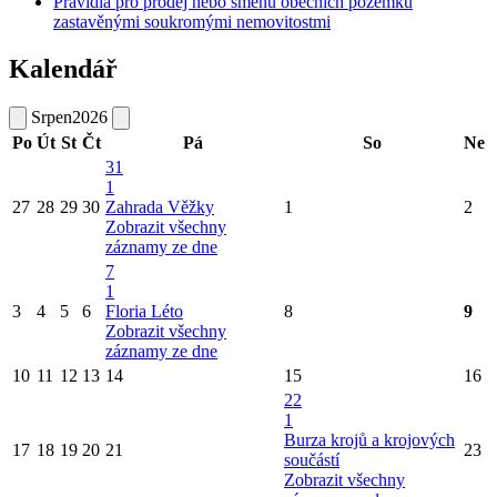
Pravidla pro prodej nebo směnu obecních pozemků
zastavěnými soukromými nemovitostmi
Kalendář
Srpen
2026
Po
Út
St
Čt
Pá
So
Ne
31
1
27
28
29
30
Zahrada Věžky
1
2
Zobrazit všechny
záznamy ze dne
7
1
3
4
5
6
Floria Léto
8
9
Zobrazit všechny
záznamy ze dne
10
11
12
13
14
15
16
22
1
Burza krojů a krojových
17
18
19
20
21
23
součástí
Zobrazit všechny