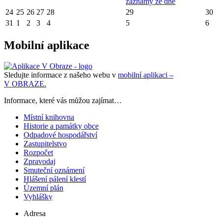
záznamy ze dne
24
25
26
27
28
29
30
31
1
2
3
4
5
6
Mobilní aplikace
Sledujte informace z našeho webu v
mobilní aplikaci –
V OBRAZE.
Informace, které vás můžou zajímat…
Místní knihovna
Historie a památky obce
Odpadové hospodářství
Zastupitelstvo
Rozpočet
Zpravodaj
Smuteční oznámení
Hlášení pálení klestí
Územní plán
Vyhlášky
Adresa