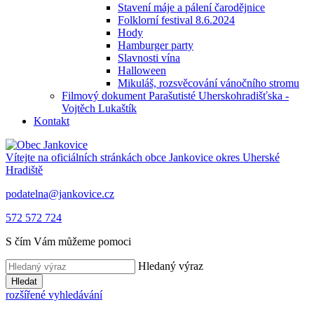
Stavení máje a pálení čarodějnice
Folklorní festival 8.6.2024
Hody
Hamburger party
Slavnosti vína
Halloween
Mikuláš, rozsvěcování vánočního stromu
Filmový dokument Parašutisté Uherskohradišťska -
Vojtěch Lukaštík
Kontakt
Vítejte na oficiálních stránkách obce
Jankovice
okres Uherské
Hradiště
podatelna@jankovice.cz
572 572 724
S čím Vám můžeme pomoci
Hledaný výraz
Hledat
rozšířené vyhledávání