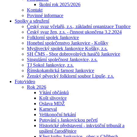
školní rok 2025/2026
Kontakt
Povinné informace
Spolky a sdružení
Český svaz včelařů, z.s., základní organizace Traplice
Český svaz žen, z.s. - činnost ukončena 3.2.2024
Folklorní spolek Jankovice
Honební společenstvo Jankovice - Košíky
Myslivecký spolek Jankovice Košíky, z.s.
SH ČMS - Sbor dobrovolných hasičů Jankovice
Singulární společnost Jankovice, z.s.
TJ Sokol Jankovice, z.s.
Římskokatolická farnost Jankovice
Ženský pěvecký folklorní soubor Lipuše, z.s.
Foto⁄video
Rok 2026
Vítání občánků
Košt slivovice
Oslava MDŽ
Karneval
Velikonoční hrkání
Putování s Jankovickou pečetí
Historické představení - inkviziční tribunál a
upálení čarodějnice
Křest knihy Jankovice - obec v Chřibech