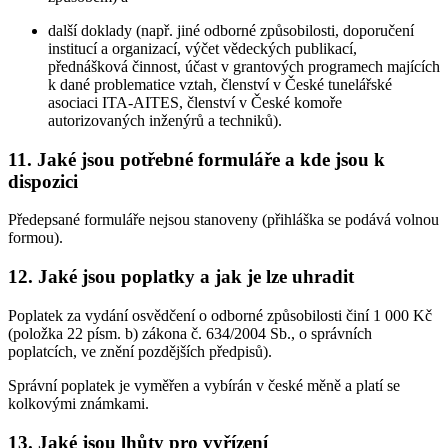
další doklady (např. jiné odborné způsobilosti, doporučení
institucí a organizací, výčet vědeckých publikací,
přednášková činnost, účast v grantových programech majících
k dané problematice vztah, členství v České tunelářské
asociaci ITA-AITES, členství v České komoře
autorizovaných inženýrů a techniků).
11. Jaké jsou potřebné formuláře a kde jsou k
dispozici
Předepsané formuláře nejsou stanoveny (přihláška se podává volnou
formou).
12. Jaké jsou poplatky a jak je lze uhradit
Poplatek za vydání osvědčení o odborné způsobilosti činí 1 000 Kč
(položka 22 písm. b) zákona č. 634/2004 Sb., o správních
poplatcích, ve znění pozdějších předpisů).
Správní poplatek je vyměřen a vybírán v české měně a platí se
kolkovými známkami.
13. Jaké jsou lhůty pro vyřízení