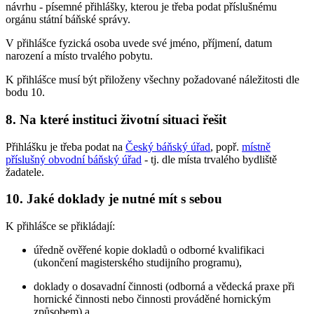
návrhu - písemné přihlášky, kterou je třeba podat příslušnému
orgánu státní báňské správy.
V přihlášce fyzická osoba uvede své jméno, příjmení, datum
narození a místo trvalého pobytu.
K přihlášce musí být přiloženy všechny požadované náležitosti dle
bodu 10.
8. Na které instituci životní situaci řešit
Přihlášku je třeba podat na
Český báňský úřad
, popř.
místně
příslušný obvodní báňský úřad
- tj. dle místa trvalého bydliště
žadatele.
10. Jaké doklady je nutné mít s sebou
K přihlášce se přikládají:
úředně ověřené kopie dokladů o odborné kvalifikaci
(ukončení magisterského studijního programu),
doklady o dosavadní činnosti (odborná a vědecká praxe při
hornické činnosti nebo činnosti prováděné hornickým
způsobem) a