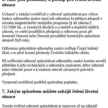
situace
Uchazeč o získání osvědčení o odborné způsobilosti pro výkon
funkce odborného znalce musí mít odbornou kvalifikaci alespoň v
rozsahu magisterského studijního programu (§ 46 zákona č.
111/1998 Sb., o vysokých školách a o změně a doplnění dalších
zákonů, ve znění pozdějších předpisů) a odbornou praxi při
hornické činnosti nebo činnosti prováděné hornickým způsobem
alespoň čtyři roky.
Odbornou způsobilost odborného znalce ověřuje Český báňský
úřad, a to před komisí předsedy Českého báňského úřadu.
Při ověřování odborné způsobilosti odborného znalce komise rovněž
přihlédne k jeho technickým a odborným znalostem, délce odborné
nebo vědecké praxe a k znalosti obecně závazných právních
předpisů.
Vystavení osvědčení podléhá správnímu poplatku.
7. Jakým způsobem můžete zahájit řešení životní
situace
Termín ověření odborné způsobilosti je stanoven až na základě