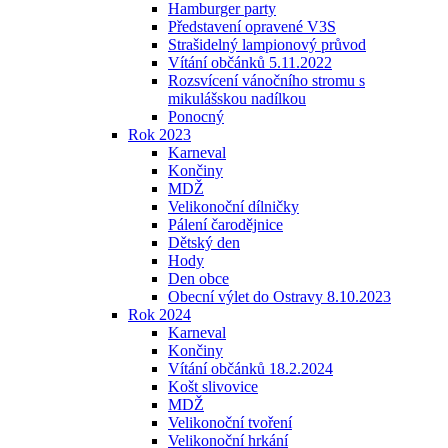
Hamburger party
Představení opravené V3S
Strašidelný lampionový průvod
Vítání občánků 5.11.2022
Rozsvícení vánočního stromu s
mikulášskou nadílkou
Ponocný
Rok 2023
Karneval
Končiny
MDŽ
Velikonoční dílničky
Pálení čarodějnice
Dětský den
Hody
Den obce
Obecní výlet do Ostravy 8.10.2023
Rok 2024
Karneval
Končiny
Vítání občánků 18.2.2024
Košt slivovice
MDŽ
Velikonoční tvoření
Velikonoční hrkání