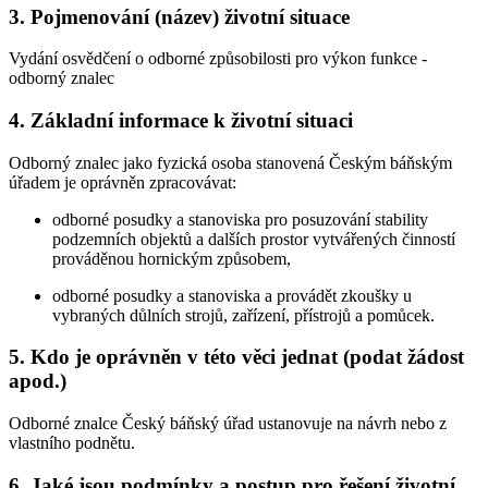
3. Pojmenování (název) životní situace
Vydání osvědčení o odborné způsobilosti pro výkon funkce -
odborný znalec
4. Základní informace k životní situaci
Odborný znalec jako fyzická osoba stanovená Českým báňským
úřadem je oprávněn zpracovávat:
odborné posudky a stanoviska pro posuzování stability
podzemních objektů a dalších prostor vytvářených činností
prováděnou hornickým způsobem,
odborné posudky a stanoviska a provádět zkoušky u
vybraných důlních strojů, zařízení, přístrojů a pomůcek.
5. Kdo je oprávněn v této věci jednat (podat žádost
apod.)
Odborné znalce Český báňský úřad ustanovuje na návrh nebo z
vlastního podnětu.
6. Jaké jsou podmínky a postup pro řešení životní