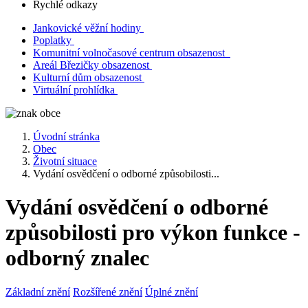
Rychlé odkazy
Jankovické věžní hodiny
Poplatky
Komunitní volnočasové centrum obsazenost
Areál Březičky obsazenost
Kulturní dům obsazenost
Virtuální prohlídka
Úvodní stránka
Obec
Životní situace
Vydání osvědčení o odborné způsobilosti...
Vydání osvědčení o odborné
způsobilosti pro výkon funkce -
odborný znalec
Základní znění
Rozšířené znění
Úplné znění