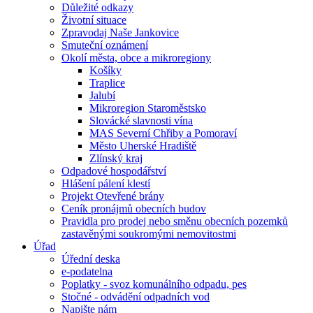
Důležité odkazy
Životní situace
Zpravodaj Naše Jankovice
Smuteční oznámení
Okolí města, obce a mikroregiony
Košíky
Traplice
Jalubí
Mikroregion Staroměstsko
Slovácké slavnosti vína
MAS Severní Chřiby a Pomoraví
Město Uherské Hradiště
Zlínský kraj
Odpadové hospodářství
Hlášení pálení klestí
Projekt Otevřené brány
Ceník pronájmů obecních budov
Pravidla pro prodej nebo směnu obecních pozemků
zastavěnými soukromými nemovitostmi
Úřad
Úřední deska
e-podatelna
Poplatky - svoz komunálního odpadu, pes
Stočné - odvádění odpadních vod
Napište nám