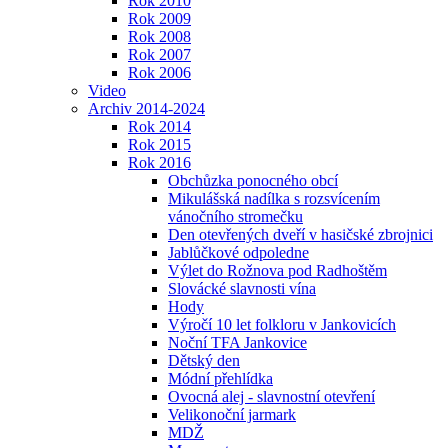
Rok 2010
Rok 2009
Rok 2008
Rok 2007
Rok 2006
Video
Archiv 2014-2024
Rok 2014
Rok 2015
Rok 2016
Obchůzka ponocného obcí
Mikulášská nadílka s rozsvícením
vánočního stromečku
Den otevřených dveří v hasičské zbrojnici
Jablůčkové odpoledne
Výlet do Rožnova pod Radhoštěm
Slovácké slavnosti vína
Hody
Výročí 10 let folkloru v Jankovicích
Noční TFA Jankovice
Dětský den
Módní přehlídka
Ovocná alej - slavnostní otevření
Velikonoční jarmark
MDŽ