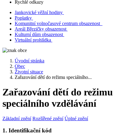
Rychlé odkazy
Jankovické věžní hodiny
Poplatky
Komunitní volnočasové centrum obsazenost
Areál Březičky obsazenost
Kulturní dům obsazenost
Virtuální prohlídka
Úvodní stránka
Obec
Životní situace
Zařazování dětí do režimu speciálního...
Zařazování dětí do režimu
speciálního vzdělávání
Základní znění
Rozšířené znění
Úplné znění
1. Identifikační kód