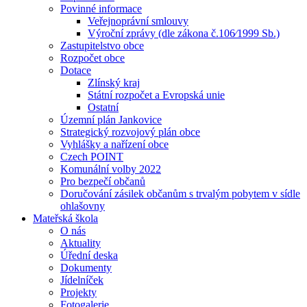
Povinné informace
Veřejnoprávní smlouvy
Výroční zprávy (dle zákona č.106⁄1999 Sb.)
Zastupitelstvo obce
Rozpočet obce
Dotace
Zlínský kraj
Státní rozpočet a Evropská unie
Ostatní
Územní plán Jankovice
Strategický rozvojový plán obce
Vyhlášky a nařízení obce
Czech POINT
Komunální volby 2022
Pro bezpečí občanů
Doručování zásilek občanům s trvalým pobytem v sídle
ohlašovny
Mateřská škola
O nás
Aktuality
Úřední deska
Dokumenty
Jídelníček
Projekty
Fotogalerie