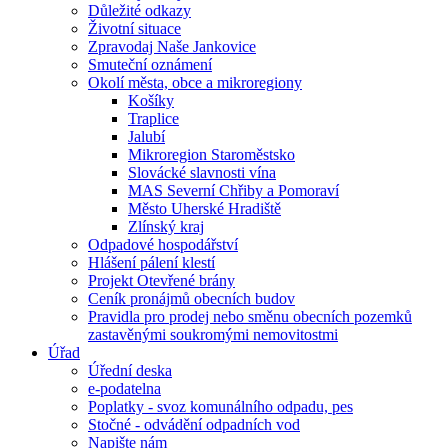
Důležité odkazy
Životní situace
Zpravodaj Naše Jankovice
Smuteční oznámení
Okolí města, obce a mikroregiony
Košíky
Traplice
Jalubí
Mikroregion Staroměstsko
Slovácké slavnosti vína
MAS Severní Chřiby a Pomoraví
Město Uherské Hradiště
Zlínský kraj
Odpadové hospodářství
Hlášení pálení klestí
Projekt Otevřené brány
Ceník pronájmů obecních budov
Pravidla pro prodej nebo směnu obecních pozemků
zastavěnými soukromými nemovitostmi
Úřad
Úřední deska
e-podatelna
Poplatky - svoz komunálního odpadu, pes
Stočné - odvádění odpadních vod
Napište nám