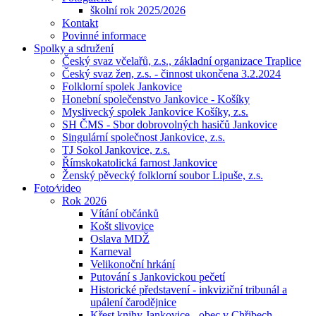
školní rok 2025/2026
Kontakt
Povinné informace
Spolky a sdružení
Český svaz včelařů, z.s., základní organizace Traplice
Český svaz žen, z.s. - činnost ukončena 3.2.2024
Folklorní spolek Jankovice
Honební společenstvo Jankovice - Košíky
Myslivecký spolek Jankovice Košíky, z.s.
SH ČMS - Sbor dobrovolných hasičů Jankovice
Singulární společnost Jankovice, z.s.
TJ Sokol Jankovice, z.s.
Římskokatolická farnost Jankovice
Ženský pěvecký folklorní soubor Lipuše, z.s.
Foto⁄video
Rok 2026
Vítání občánků
Košt slivovice
Oslava MDŽ
Karneval
Velikonoční hrkání
Putování s Jankovickou pečetí
Historické představení - inkviziční tribunál a
upálení čarodějnice
Křest knihy Jankovice - obec v Chřibech