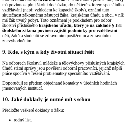
má povinnost plnit školní docházku, do některé z forem speciálního
vzdělávání (např. vzhledem ke kapacitě školy), oznámí tuto
skutečnost zákonnému zástupci žáka, krajskému úřadu a obci, v níž
má žák trvalý pobyt. Toto oznámení je podkladem pro odbor
školství příslušného
krajského úřadu, který je na základě § 181
školského zákona povinen zajistit podmínky pro vzdělávání
dětí, žáků a studentů se zdravotním postižením a zdravotním
znevýhodněním.
9. Kde, s kým a kdy životní situaci řešit
Na odborech školství, mládeže a tělovýchovy příslušných krajských
úřadů státní správy jsou pověřeni odborní pracovníci, jejichž náplň
práce spočívá v řešení problematiky speciálního vzdělávání.
Doporučují se předem objednané kontakty v úředních hodinách
jmenovaných institucí.
10. Jaké doklady je nutné mít s sebou
Předložte veškeré doklady o žáku:
rodný list,