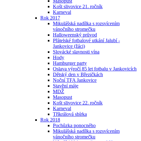
Masopust
Košt slivovice 21. ročník
Karneval
Rok 2017
Mikulášská nadílka s rozsvícením
vánočního stromečku
Halloweenský průvod
Přátelské fotbalové utkání Jalubí -
Jankovice (žáci)
Slovácké slavnosti vína
Hody
Hamburger party
Oslava výročí 85 let fotbalu v Jankovicích
Dětský den v Březičkách
Noční TFA Jankovice
Stavění máje
MDŽ
Masopust
Košt slivovice 22. ročník
Karneval
Tříkrálová sbírka
Rok 2018
Pochůzka ponocného
Mikulášská nadílka s rozsvícením
vánočního stromečku