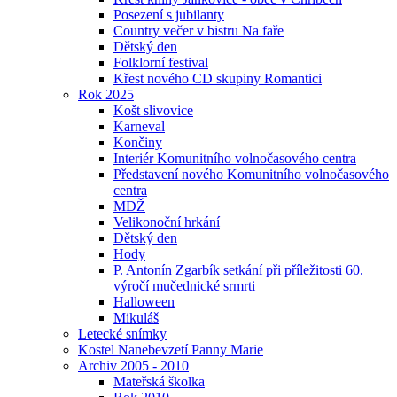
Posezení s jubilanty
Country večer v bistru Na faře
Dětský den
Folklorní festival
Křest nového CD skupiny Romantici
Rok 2025
Košt slivovice
Karneval
Končiny
Interiér Komunitního volnočasového centra
Představení nového Komunitního volnočasového
centra
MDŽ
Velikonoční hrkání
Dětský den
Hody
P. Antonín Zgarbík setkání při příležitosti 60.
výročí mučednické srmrti
Halloween
Mikuláš
Letecké snímky
Kostel Nanebevzetí Panny Marie
Archiv 2005 - 2010
Mateřská školka