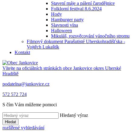
Stavení máje a pálení čarodějnice
Folklorní festival 8.6.2024
Hody
Hamburger party
Slavnosti vína
Halloween
Mikuláš, rozsvěcování vánočního stromu
Filmový dokument Parašutisté Uherskohradišťska -
Vojtěch Lukaštík
Kontakt
Vítejte na oficiálních stránkách obce
Jankovice
okres Uherské
Hradiště
podatelna@jankovice.cz
572 572 724
S čím Vám můžeme pomoci
Hledaný výraz
Hledat
rozšířené vyhledávání