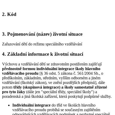
2. Kód
3. Pojmenování (název) životní situace
Zařazování dětí do režimu speciálního vzdělávání
4. Základní informace k životní situaci
Výchovu a vzdělávání dětí se zdravotním postižením zajišťují
přednostně formou individuální integrace školy hlavního
vzdělávacího proudu
[§ 36 odst. 5 zákona č. 561/2004 Sb., o
předškolním, základním, středním, vyšším odborném a jiném
vzdělávání (školský zákon), ve znění pozdějších předpisů], dále
potom
třídy (skupinová integrace)
a školy samostatně zřízené
pro tyto žáky
(dále jen "speciální třídy, speciální školy") a
poradenská a jiná školská zařízení, která poskytují podpůrné služby.
Individuální integrace
do tříd ve školách hlavního
vzdělávacího proudu probíhá se současným zajištěním
odpovídajících vzdělávacích podmínek a nezbytné speciálně