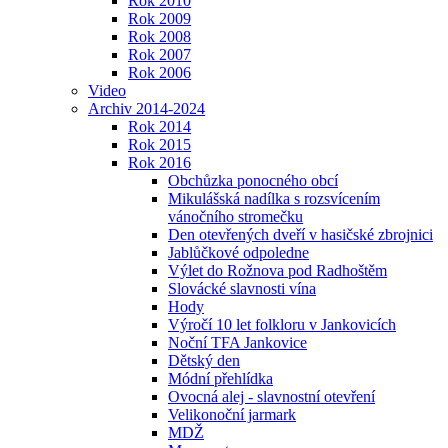
Rok 2010
Rok 2009
Rok 2008
Rok 2007
Rok 2006
Video
Archiv 2014-2024
Rok 2014
Rok 2015
Rok 2016
Obchůzka ponocného obcí
Mikulášská nadílka s rozsvícením
vánočního stromečku
Den otevřených dveří v hasičské zbrojnici
Jablůčkové odpoledne
Výlet do Rožnova pod Radhoštěm
Slovácké slavnosti vína
Hody
Výročí 10 let folkloru v Jankovicích
Noční TFA Jankovice
Dětský den
Módní přehlídka
Ovocná alej - slavnostní otevření
Velikonoční jarmark
MDŽ