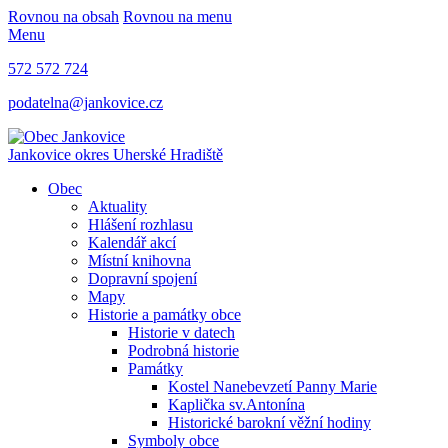
Rovnou na obsah
Rovnou na menu
Menu
572 572 724
podatelna@jankovice.cz
Jankovice
okres Uherské Hradiště
Obec
Aktuality
Hlášení rozhlasu
Kalendář akcí
Místní knihovna
Dopravní spojení
Mapy
Historie a památky obce
Historie v datech
Podrobná historie
Památky
Kostel Nanebevzetí Panny Marie
Kaplička sv.Antonína
Historické barokní věžní hodiny
Symboly obce