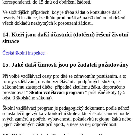
korespondenci, do 15 dnů od obdržení žádosti.
Ve složitějších případech, kdy je třeba žádat o konzultace další
resorty či instituce, lze lhůtu prodloužit až na 60 dnů od obdržení
všech dokladů nezbytných k posouzení žádosti.
14. Kteří jsou další účastníci (dotčení) řešení životní
situace
Česká školní inspekce
15. Jaké další činnosti jsou po žadateli požadovány
Při volbě vzdělávací cesty pro dítě se zdravotním postižením, a to
formy vzdělávání, obsahu vzdělávání a podpůrných služeb, je
zákonnému zástupci dítěte, případně zletilému žáku, doporučeno
prostudovat "
Školní vzdělávací program
" příslušné školy (§ 5
odst. 3 školského zákona).
Školní vzdělávací program je pedagogický dokument, podle něhož
se uskutečňuje výuka v konkrétní škole a který škola stanoví podle
svých záměrů a potřeb, vybavenosti, požadavků regionu, žáků nebo
jejich zákonných zástupců apod., a nese za něj odpovědnost.