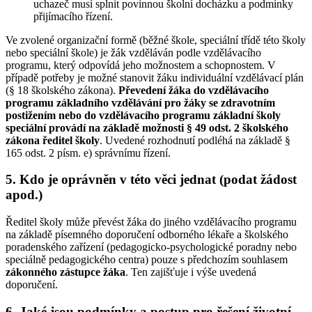
uchazeč musí splnit povinnou školní docházku a podmínky
přijímacího řízení.
Ve zvolené organizační formě (běžné škole, speciální třídě této školy
nebo speciální škole) je žák vzděláván podle vzdělávacího
programu, který odpovídá jeho možnostem a schopnostem. V
případě potřeby je možné stanovit žáku individuální vzdělávací plán
(§ 18 školského zákona).
Převedení žáka do vzdělávacího
programu základního vzdělávání pro žáky se zdravotním
postižením nebo do vzdělávacího programu základní školy
speciální provádí na základě možnosti § 49 odst. 2 školského
zákona ředitel školy
. Uvedené rozhodnutí podléhá na základě §
165 odst. 2 písm. e) správnímu řízení.
5. Kdo je oprávněn v této věci jednat (podat žádost
apod.)
Ředitel školy může převést žáka do jiného vzdělávacího programu
na základě písemného doporučení odborného lékaře a školského
poradenského zařízení (pedagogicko-psychologické poradny nebo
speciálně pedagogického centra) pouze s předchozím souhlasem
zákonného zástupce žáka
. Ten zajišťuje i výše uvedená
doporučení.
6. Jaké jsou podmínky a postup pro řešení životní