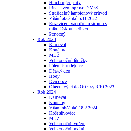
Hamburger party
Představení opravené V3S
Strašidelný lampionový průvod
Vítání občánků 5.11.2022
Rozsvícení vánočního stromu s
mikulášskou nadílkou
Ponocný
Rok 2023
Karneval
Končiny
MDŽ
Velikonoční dílničky
Pálení čarodějnice
Dětský den
Hody
Den obce
Obecní výlet do Ostravy 8.10.2023
Rok 2024
Karneval
Končiny
Vítání občánků 18.2.2024
Košt slivovice
MDŽ
Velikonoční tvoření
Velikonoční hrkání