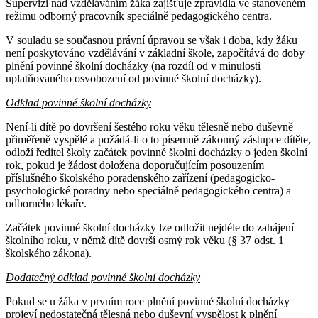
Supervizi nad vzděláváním žáka zajišťuje zpravidla ve stanoveném
režimu odborný pracovník speciálně pedagogického centra.
V souladu se současnou právní úpravou se však i doba, kdy žáku
není poskytováno vzdělávání v základní škole, započítává do doby
plnění povinné školní docházky (na rozdíl od v minulosti
uplatňovaného osvobození od povinné školní docházky).
Odklad povinné školní docházky
Není-li dítě po dovršení šestého roku věku tělesně nebo duševně
přiměřeně vyspělé a požádá-li o to písemně zákonný zástupce dítěte,
odloží ředitel školy začátek povinné školní docházky o jeden školní
rok, pokud je žádost doložena doporučujícím posouzením
příslušného školského poradenského zařízení (pedagogicko-
psychologické poradny nebo speciálně pedagogického centra) a
odborného lékaře.
Začátek povinné školní docházky lze odložit nejdéle do zahájení
školního roku, v němž dítě dovrší osmý rok věku (§ 37 odst. 1
školského zákona).
Dodatečný odklad povinné školní docházky
Pokud se u žáka v prvním roce plnění povinné školní docházky
projeví nedostatečná tělesná nebo duševní vyspělost k plnění