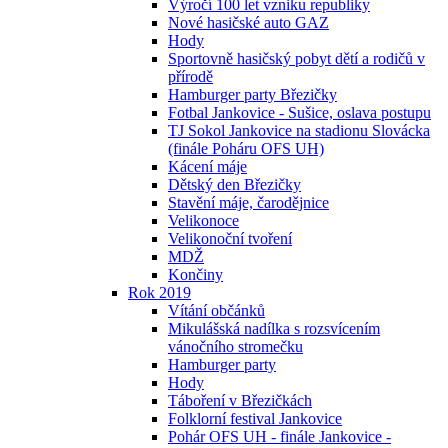
Výročí 100 let vzniku republiky
Nové hasičské auto GAZ
Hody
Sportovně hasičský pobyt dětí a rodičů v
přírodě
Hamburger party Březičky
Fotbal Jankovice - Sušice, oslava postupu
TJ Sokol Jankovice na stadionu Slovácka
(finále Poháru OFS UH)
Kácení máje
Dětský den Březičky
Stavění máje, čarodějnice
Velikonoce
Velikonoční tvoření
MDŽ
Končiny
Rok 2019
Vítání občánků
Mikulášská nadílka s rozsvícením
vánočního stromečku
Hamburger party
Hody
Táboření v Březičkách
Folklorní festival Jankovice
Pohár OFS UH - finále Jankovice -