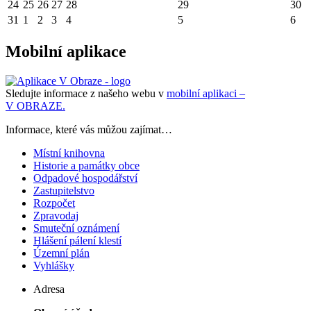
24
25
26
27
28
29
30
31
1
2
3
4
5
6
Mobilní aplikace
Sledujte informace z našeho webu v
mobilní aplikaci –
V OBRAZE.
Informace, které vás můžou zajímat…
Místní knihovna
Historie a památky obce
Odpadové hospodářství
Zastupitelstvo
Rozpočet
Zpravodaj
Smuteční oznámení
Hlášení pálení klestí
Územní plán
Vyhlášky
Adresa