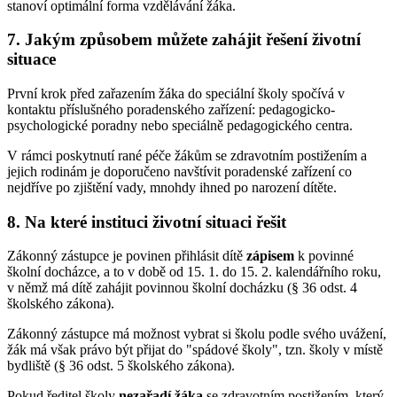
stanoví optimální forma vzdělávání žáka.
7. Jakým způsobem můžete zahájit řešení životní
situace
První krok před zařazením žáka do speciální školy spočívá v
kontaktu příslušného poradenského zařízení: pedagogicko-
psychologické poradny nebo speciálně pedagogického centra.
V rámci poskytnutí rané péče žákům se zdravotním postižením a
jejich rodinám je doporučeno navštívit poradenské zařízení co
nejdříve po zjištění vady, mnohdy ihned po narození dítěte.
8. Na které instituci životní situaci řešit
Zákonný zástupce je povinen přihlásit dítě
zápisem
k povinné
školní docházce, a to v době od 15. 1. do 15. 2. kalendářního roku,
v němž má dítě zahájit povinnou školní docházku (§ 36 odst. 4
školského zákona).
Zákonný zástupce má možnost vybrat si školu podle svého uvážení,
žák má však právo být přijat do "spádové školy", tzn. školy v místě
bydliště (§ 36 odst. 5 školského zákona).
Pokud ředitel školy
nezařadí žáka
se zdravotním postižením, který