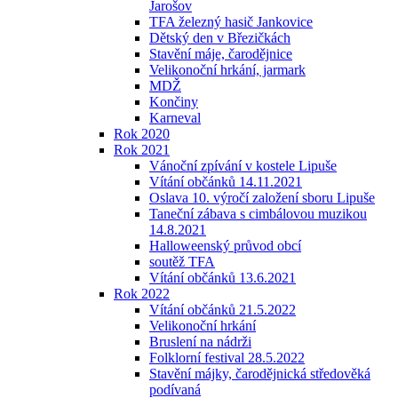
Jarošov
TFA železný hasič Jankovice
Dětský den v Březičkách
Stavění máje, čarodějnice
Velikonoční hrkání, jarmark
MDŽ
Končiny
Karneval
Rok 2020
Rok 2021
Vánoční zpívání v kostele Lipuše
Vítání občánků 14.11.2021
Oslava 10. výročí založení sboru Lipuše
Taneční zábava s cimbálovou muzikou
14.8.2021
Halloweenský průvod obcí
soutěž TFA
Vítání občánků 13.6.2021
Rok 2022
Vítání občánků 21.5.2022
Velikonoční hrkání
Bruslení na nádrži
Folklorní festival 28.5.2022
Stavění májky, čarodějnická středověká
podívaná