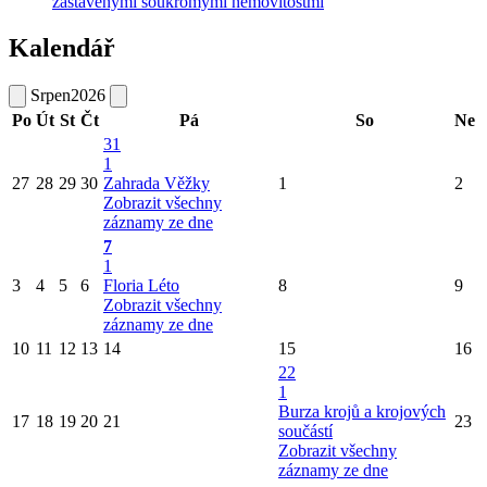
zastavěnými soukromými nemovitostmi
Kalendář
Srpen
2026
Po
Út
St
Čt
Pá
So
Ne
31
1
27
28
29
30
Zahrada Věžky
1
2
Zobrazit všechny
záznamy ze dne
7
1
3
4
5
6
Floria Léto
8
9
Zobrazit všechny
záznamy ze dne
10
11
12
13
14
15
16
22
1
Burza krojů a krojových
17
18
19
20
21
23
součástí
Zobrazit všechny
záznamy ze dne