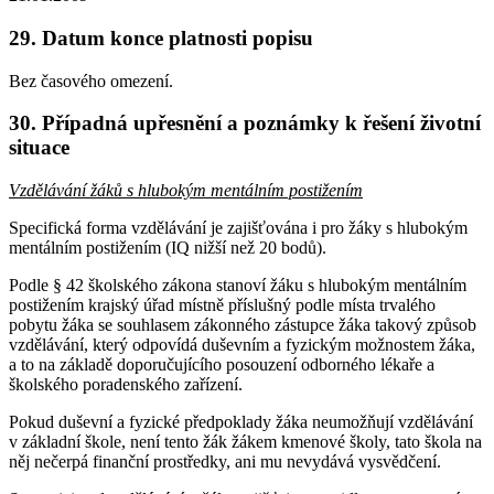
29. Datum konce platnosti popisu
Bez časového omezení.
30. Případná upřesnění a poznámky k řešení životní
situace
Vzdělávání žáků s hlubokým mentálním postižením
Specifická forma vzdělávání je zajišťována i pro žáky s hlubokým
mentálním postižením (IQ nižší než 20 bodů).
Podle § 42 školského zákona stanoví žáku s hlubokým mentálním
postižením krajský úřad místně příslušný podle místa trvalého
pobytu žáka se souhlasem zákonného zástupce žáka takový způsob
vzdělávání, který odpovídá duševním a fyzickým možnostem žáka,
a to na základě doporučujícího posouzení odborného lékaře a
školského poradenského zařízení.
Pokud duševní a fyzické předpoklady žáka neumožňují vzdělávání
v základní škole, není tento žák žákem kmenové školy, tato škola na
něj nečerpá finanční prostředky, ani mu nevydává vysvědčení.