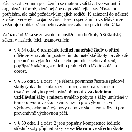
Žáci se zdravotním postižením se mohou vzdělávat ve variantní
organizační formě, která nejlépe odpovídá jejich vzdělávacím
potřebám, ale také požadavkům jejich rodičů. K zařazení do některé
z výše uvedených organizačních forem speciálního vzdělávání se
vyžaduje souhlas zákonného zástupce žáka, resp. zletilého žáka.
Zařazování žáka se zdravotním postižením do školy řeší školský
zákon v následujících ustanoveních:
v § 34 odst. 6 rozhoduje
ředitel mateřské školy
o přijetí
dítěte se zdravotním postižením do mateřské školy na základě
písemného vyjádření školského poradenského zařízení,
popřípadě také registrujícího praktického lékaře o děti a
dorost,
v § 36 odst. 5 a odst. 7 je řešena povinnost ředitele spádové
školy (základní škola zřízená obcí, v níž má žák místo
trvalého pobytu) přednostně přijmout k
základnímu
vzdělávání
žáky s místem trvalého pobytu a žáky umístěné v
tomto obvodu ve školském zařízení pro výkon ústavní
výchovy, ochranné výchovy nebo ve školském zařízení pro
preventivně výchovnou péči,
v § 59 odst. 1 a odst. 2 jsou popsány kompetence ředitele
střední školy přijímat žáky ke
vzdělávání ve střední škole
-