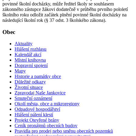
povinné školní docházky, může ředitel školy se souhlasem
zákonného zástupce žákovi dodatečně v průběhu prvního pololetí
školního roku odložit začátek plnění povinné školní docházky na
následující školní rok (§ 37 odst. 3 školského zákona).
Obec
Aktuality
Hlášení rozhlasu
Kalendář akcí
Místní knihovna
Dopravní spojení
Mapy
Historie a památky obce
Důležité odkazy
Životní situace
Zpravodaj Naše Jankovice
Smuteční oznámení
Okolí města, obce a mikroregiony
Odpadové hospodářství
Hlášení pálení klestí
Projekt Otevřené brány
Ceník pronájmů obecních budov
Pravidla pro prodej nebo směnu obecních pozemků