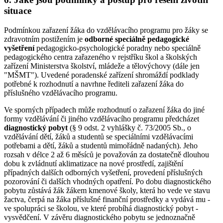
situace
Podmínkou zařazení žáka do vzdělávacího programu pro žáky se
zdravotním postižením je
odborné speciálně pedagogické
vyšetření
pedagogicko-psychologické poradny nebo speciálně
pedagogického centra zařazeného v rejstříku škol a školských
zařízení Ministerstva školství, mládeže a tělovýchovy (dále jen
"MŠMT"). Uvedené poradenské zařízení shromáždí podklady
potřebné k rozhodnutí a navrhne řediteli zařazení žáka do
příslušného vzdělávacího programu.
Ve sporných případech může rozhodnutí o zařazení žáka do jiné
formy vzdělávání či jiného vzdělávacího programu předcházet
diagnostický pobyt
(§ 9 odst. 2 vyhlášky č. 73/2005 Sb., o
vzdělávání dětí, žáků a studentů se speciálními vzdělávacími
potřebami a dětí, žáků a studentů mimořádně nadaných). Jeho
rozsah v délce 2 až 6 měsíců je považován za dostatečně dlouhou
dobu k zvládnutí aklimatizace na nové prostředí, zajištění
případných dalších odborných vyšetření, provedení příslušných
pozorování či dalších vhodných opatření. Po dobu diagnostického
pobytu zůstává žák žákem kmenové školy, která ho vede ve stavu
žactva, čerpá na žáka příslušné finanční prostředky a vydává mu -
ve spolupráci se školou, ve které probíhá diagnostický pobyt -
vysvědčení. V závěru diagnostického pobytu se jednoznačně