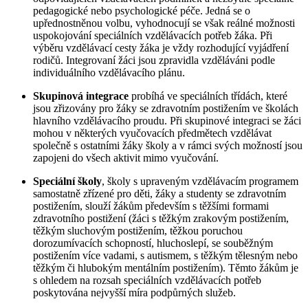
pedagogické nebo psychologické péče. Jedná se o
upřednostněnou volbu, vyhodnocují se však reálné možnosti
uspokojování speciálních vzdělávacích potřeb žáka. Při
výběru vzdělávací cesty žáka je vždy rozhodující vyjádření
rodičů. Integrovaní žáci jsou zpravidla vzděláváni podle
individuálního vzdělávacího plánu.
Skupinová integrace
probíhá ve speciálních třídách, které
jsou zřizovány pro žáky se zdravotním postižením ve školách
hlavního vzdělávacího proudu. Při skupinové integraci se žáci
mohou v některých vyučovacích předmětech vzdělávat
společně s ostatními žáky školy a v rámci svých možností jsou
zapojeni do všech aktivit mimo vyučování.
Speciální školy
, školy s upraveným vzdělávacím programem
samostatně zřízené pro děti, žáky a studenty se zdravotním
postižením, slouží žákům především s těžšími formami
zdravotního postižení (žáci s těžkým zrakovým postižením,
těžkým sluchovým postižením, těžkou poruchou
dorozumívacích schopností, hluchoslepí, se souběžným
postižením více vadami, s autismem, s těžkým tělesným nebo
těžkým či hlubokým mentálním postižením). Těmto žákům je
s ohledem na rozsah speciálních vzdělávacích potřeb
poskytována nejvyšší míra podpůrných služeb.