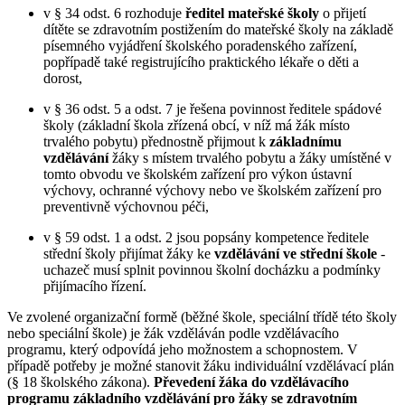
v § 34 odst. 6 rozhoduje
ředitel mateřské školy
o přijetí
dítěte se zdravotním postižením do mateřské školy na základě
písemného vyjádření školského poradenského zařízení,
popřípadě také registrujícího praktického lékaře o děti a
dorost,
v § 36 odst. 5 a odst. 7 je řešena povinnost ředitele spádové
školy (základní škola zřízená obcí, v níž má žák místo
trvalého pobytu) přednostně přijmout k
základnímu
vzdělávání
žáky s místem trvalého pobytu a žáky umístěné v
tomto obvodu ve školském zařízení pro výkon ústavní
výchovy, ochranné výchovy nebo ve školském zařízení pro
preventivně výchovnou péči,
v § 59 odst. 1 a odst. 2 jsou popsány kompetence ředitele
střední školy přijímat žáky ke
vzdělávání ve střední škole
-
uchazeč musí splnit povinnou školní docházku a podmínky
přijímacího řízení.
Ve zvolené organizační formě (běžné škole, speciální třídě této školy
nebo speciální škole) je žák vzděláván podle vzdělávacího
programu, který odpovídá jeho možnostem a schopnostem. V
případě potřeby je možné stanovit žáku individuální vzdělávací plán
(§ 18 školského zákona).
Převedení žáka do vzdělávacího
programu základního vzdělávání pro žáky se zdravotním