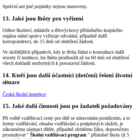
Správní ani jiné poplatky nejsou stanoveny.
13. Jaké jsou lhůty pro vyřízení
Odbor školství, mládeže a tělovýchovy příslušného krajského
orgánu státní správy vyřizuje odvolání, případně další
korespondenci, do 15 dnů od obdržení žádosti.
Ve složitějších případech, kdy je třeba žádat o konzultace další
resorty či instituce, lze lhůtu prodloužit až na 60 dnů od obdržení
všech dokladů nezbytných k posouzení žádosti.
14. Kteří jsou další účastníci (dotčení) řešení životní
situace
Česká školní inspekce
15. Jaké další činnosti jsou po žadateli požadovány
Při volbě vzdělávací cesty pro dítě se zdravotním postižením, a to
formy vzdělávání, obsahu vzdělávání a podpůrných služeb, je
zákonnému zástupci dítěte, případně zletilému žáku, doporučeno
prostudovat "
Školní vzdělávací program
" příslušné školy (§ 5