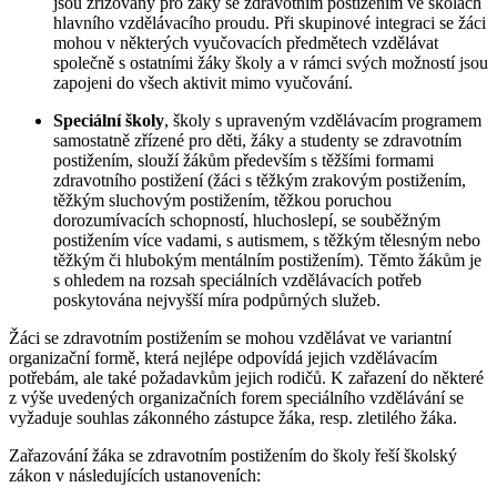
jsou zřizovány pro žáky se zdravotním postižením ve školách
hlavního vzdělávacího proudu. Při skupinové integraci se žáci
mohou v některých vyučovacích předmětech vzdělávat
společně s ostatními žáky školy a v rámci svých možností jsou
zapojeni do všech aktivit mimo vyučování.
Speciální školy
, školy s upraveným vzdělávacím programem
samostatně zřízené pro děti, žáky a studenty se zdravotním
postižením, slouží žákům především s těžšími formami
zdravotního postižení (žáci s těžkým zrakovým postižením,
těžkým sluchovým postižením, těžkou poruchou
dorozumívacích schopností, hluchoslepí, se souběžným
postižením více vadami, s autismem, s těžkým tělesným nebo
těžkým či hlubokým mentálním postižením). Těmto žákům je
s ohledem na rozsah speciálních vzdělávacích potřeb
poskytována nejvyšší míra podpůrných služeb.
Žáci se zdravotním postižením se mohou vzdělávat ve variantní
organizační formě, která nejlépe odpovídá jejich vzdělávacím
potřebám, ale také požadavkům jejich rodičů. K zařazení do některé
z výše uvedených organizačních forem speciálního vzdělávání se
vyžaduje souhlas zákonného zástupce žáka, resp. zletilého žáka.
Zařazování žáka se zdravotním postižením do školy řeší školský
zákon v následujících ustanoveních: