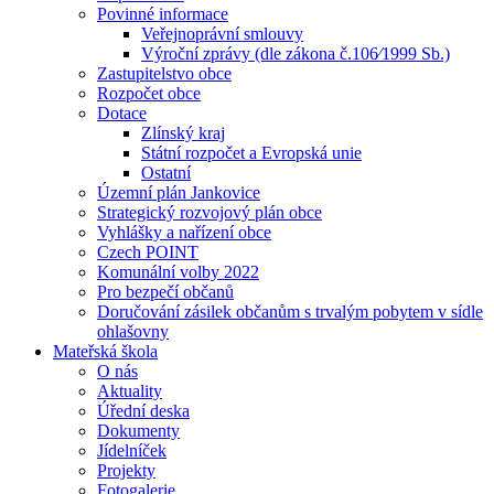
Povinné informace
Veřejnoprávní smlouvy
Výroční zprávy (dle zákona č.106⁄1999 Sb.)
Zastupitelstvo obce
Rozpočet obce
Dotace
Zlínský kraj
Státní rozpočet a Evropská unie
Ostatní
Územní plán Jankovice
Strategický rozvojový plán obce
Vyhlášky a nařízení obce
Czech POINT
Komunální volby 2022
Pro bezpečí občanů
Doručování zásilek občanům s trvalým pobytem v sídle
ohlašovny
Mateřská škola
O nás
Aktuality
Úřední deska
Dokumenty
Jídelníček
Projekty
Fotogalerie