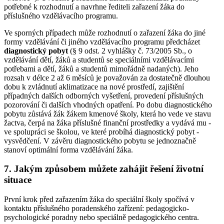
potřebné k rozhodnutí a navrhne řediteli zařazení žáka do
příslušného vzdělávacího programu.
Ve sporných případech může rozhodnutí o zařazení žáka do jiné
formy vzdělávání či jiného vzdělávacího programu předcházet
diagnostický pobyt
(§ 9 odst. 2 vyhlášky č. 73/2005 Sb., o
vzdělávání dětí, žáků a studentů se speciálními vzdělávacími
potřebami a dětí, žáků a studentů mimořádně nadaných). Jeho
rozsah v délce 2 až 6 měsíců je považován za dostatečně dlouhou
dobu k zvládnutí aklimatizace na nové prostředí, zajištění
případných dalších odborných vyšetření, provedení příslušných
pozorování či dalších vhodných opatření. Po dobu diagnostického
pobytu zůstává žák žákem kmenové školy, která ho vede ve stavu
žactva, čerpá na žáka příslušné finanční prostředky a vydává mu -
ve spolupráci se školou, ve které probíhá diagnostický pobyt -
vysvědčení. V závěru diagnostického pobytu se jednoznačně
stanoví optimální forma vzdělávání žáka.
7. Jakým způsobem můžete zahájit řešení životní
situace
První krok před zařazením žáka do speciální školy spočívá v
kontaktu příslušného poradenského zařízení: pedagogicko-
psychologické poradny nebo speciálně pedagogického centra.