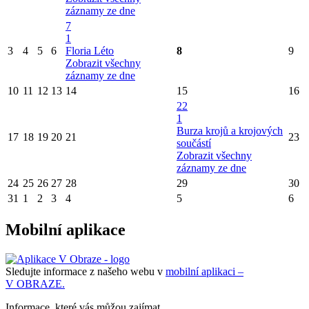
záznamy ze dne
7
1
3
4
5
6
Floria Léto
8
9
Zobrazit všechny
záznamy ze dne
10
11
12
13
14
15
16
22
1
Burza krojů a krojových
17
18
19
20
21
23
součástí
Zobrazit všechny
záznamy ze dne
24
25
26
27
28
29
30
31
1
2
3
4
5
6
Mobilní aplikace
Sledujte informace z našeho webu v
mobilní aplikaci –
V OBRAZE.
Informace, které vás můžou zajímat…