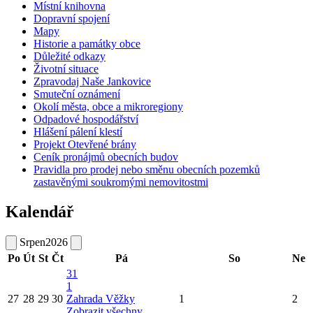
Místní knihovna
Dopravní spojení
Mapy
Historie a památky obce
Důležité odkazy
Životní situace
Zpravodaj Naše Jankovice
Smuteční oznámení
Okolí města, obce a mikroregiony
Odpadové hospodářství
Hlášení pálení klestí
Projekt Otevřené brány
Ceník pronájmů obecních budov
Pravidla pro prodej nebo směnu obecních pozemků
zastavěnými soukromými nemovitostmi
Kalendář
Srpen
2026
Po
Út
St
Čt
Pá
So
Ne
31
1
27
28
29
30
Zahrada Věžky
1
2
Zobrazit všechny