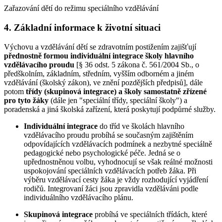
Zařazování dětí do režimu speciálního vzdělávání
4. Základní informace k životní situaci
Výchovu a vzdělávání dětí se zdravotním postižením zajišťují
přednostně formou individuální integrace školy hlavního
vzdělávacího proudu
[§ 36 odst. 5 zákona č. 561/2004 Sb., o
předškolním, základním, středním, vyšším odborném a jiném
vzdělávání (školský zákon), ve znění pozdějších předpisů], dále
potom
třídy (skupinová integrace)
a školy samostatně zřízené
pro tyto žáky
(dále jen "speciální třídy, speciální školy") a
poradenská a jiná školská zařízení, která poskytují podpůrné služby.
Individuální integrace
do tříd ve školách hlavního
vzdělávacího proudu probíhá se současným zajištěním
odpovídajících vzdělávacích podmínek a nezbytné speciálně
pedagogické nebo psychologické péče. Jedná se o
upřednostněnou volbu, vyhodnocují se však reálné možnosti
uspokojování speciálních vzdělávacích potřeb žáka. Při
výběru vzdělávací cesty žáka je vždy rozhodující vyjádření
rodičů. Integrovaní žáci jsou zpravidla vzděláváni podle
individuálního vzdělávacího plánu.
Skupinová integrace
probíhá ve speciálních třídách, které