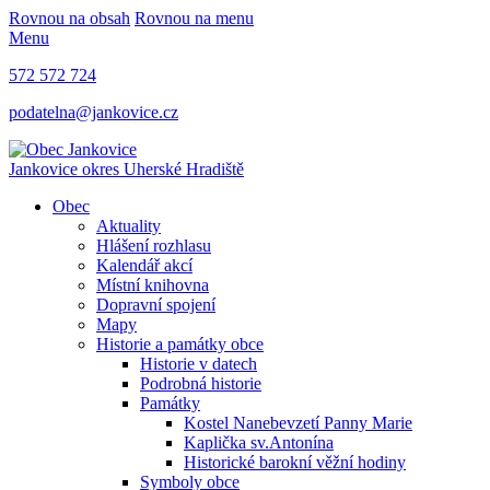
Rovnou na obsah
Rovnou na menu
Menu
572 572 724
podatelna@jankovice.cz
Jankovice
okres Uherské Hradiště
Obec
Aktuality
Hlášení rozhlasu
Kalendář akcí
Místní knihovna
Dopravní spojení
Mapy
Historie a památky obce
Historie v datech
Podrobná historie
Památky
Kostel Nanebevzetí Panny Marie
Kaplička sv.Antonína
Historické barokní věžní hodiny
Symboly obce