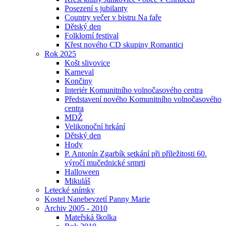
Posezení s jubilanty
Country večer v bistru Na faře
Dětský den
Folklorní festival
Křest nového CD skupiny Romantici
Rok 2025
Košt slivovice
Karneval
Končiny
Interiér Komunitního volnočasového centra
Představení nového Komunitního volnočasového
centra
MDŽ
Velikonoční hrkání
Dětský den
Hody
P. Antonín Zgarbík setkání při příležitosti 60.
výročí mučednické srmrti
Halloween
Mikuláš
Letecké snímky
Kostel Nanebevzetí Panny Marie
Archiv 2005 - 2010
Mateřská školka