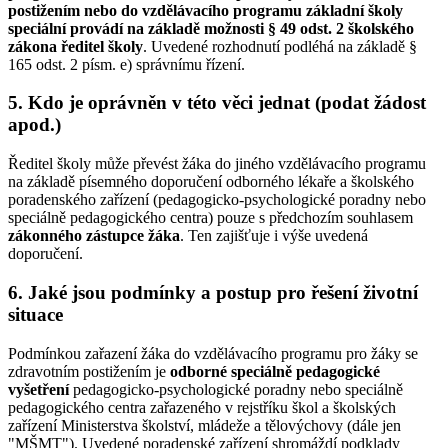
postižením nebo do vzdělávacího programu základní školy
speciální provádí na základě možnosti § 49 odst. 2 školského
zákona ředitel školy
. Uvedené rozhodnutí podléhá na základě §
165 odst. 2 písm. e) správnímu řízení.
5. Kdo je oprávněn v této věci jednat (podat žádost
apod.)
Ředitel školy může převést žáka do jiného vzdělávacího programu
na základě písemného doporučení odborného lékaře a školského
poradenského zařízení (pedagogicko-psychologické poradny nebo
speciálně pedagogického centra) pouze s předchozím souhlasem
zákonného zástupce žáka
. Ten zajišťuje i výše uvedená
doporučení.
6. Jaké jsou podmínky a postup pro řešení životní
situace
Podmínkou zařazení žáka do vzdělávacího programu pro žáky se
zdravotním postižením je
odborné speciálně pedagogické
vyšetření
pedagogicko-psychologické poradny nebo speciálně
pedagogického centra zařazeného v rejstříku škol a školských
zařízení Ministerstva školství, mládeže a tělovýchovy (dále jen
"MŠMT"). Uvedené poradenské zařízení shromáždí podklady