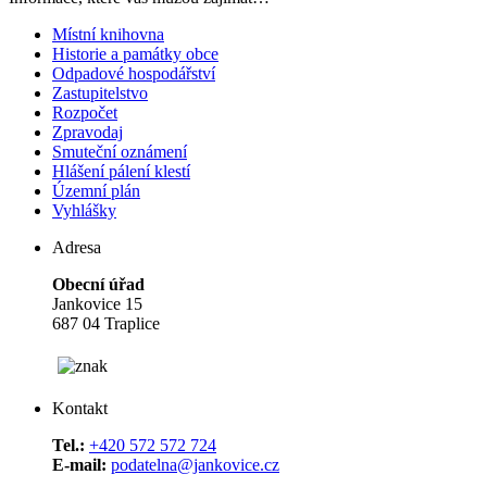
Místní knihovna
Historie a památky obce
Odpadové hospodářství
Zastupitelstvo
Rozpočet
Zpravodaj
Smuteční oznámení
Hlášení pálení klestí
Územní plán
Vyhlášky
Adresa
Obecní úřad
Jankovice 15
687 04 Traplice
Kontakt
Tel.:
+420 572 572 724
E-mail:
podatelna@jankovice.cz