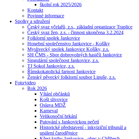
školní rok 2025/2026
Kontakt
Povinné informace
Spolky a sdružení
Český svaz včelařů, z.s., základní organizace Traplice
Český svaz žen, z.s. - činnost ukončena 3.2.2024
Folklorní spolek Jankovice
Honební společenstvo Jankovice - Košíky
Myslivecký spolek Jankovice Košíky, z.s.
SH ČMS - Sbor dobrovolných hasičů Jankovice
Singulární společnost Jankovice, z.s.
TJ Sokol Jankovice, z.s.
Římskokatolická farnost Jankovice
Ženský pěvecký folklorní soubor Lipuše, z.s.
Foto⁄video
Rok 2026
Vítání občánků
Košt slivovice
Oslava MDŽ
Karneval
Velikonoční hrkání
Putování s Jankovickou pečetí
Historické představení - inkviziční tribunál a
upálení čarodějnice
Křest knihy Jankovice - obec v Chřibech