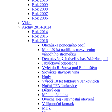
Rok 2010
Rok 2009
Rok 2008
Rok 2007
Rok 2006
Video
Archiv 2014-2024
Rok 2014
Rok 2015
Rok 2016
Obchůzka ponocného obcí
Mikulášská nadílka s rozsvícením
vánočního stromečku
Den otevřených dveří v hasičské zbrojnici
Jablůčkové odpoledne
Výlet do Rožnova pod Radhoštěm
Slovácké slavnosti vína
Hody
Výročí 10 let folkloru v Jankovicích
Noční TFA Jankovice
Dětský den
Módní přehlídka
Ovocná alej - slavnostní otevření
Velikonoční jarmark
MDŽ