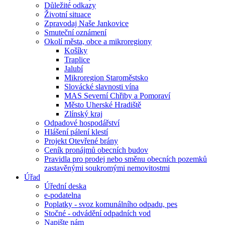
Důležité odkazy
Životní situace
Zpravodaj Naše Jankovice
Smuteční oznámení
Okolí města, obce a mikroregiony
Košíky
Traplice
Jalubí
Mikroregion Staroměstsko
Slovácké slavnosti vína
MAS Severní Chřiby a Pomoraví
Město Uherské Hradiště
Zlínský kraj
Odpadové hospodářství
Hlášení pálení klestí
Projekt Otevřené brány
Ceník pronájmů obecních budov
Pravidla pro prodej nebo směnu obecních pozemků
zastavěnými soukromými nemovitostmi
Úřad
Úřední deska
e-podatelna
Poplatky - svoz komunálního odpadu, pes
Stočné - odvádění odpadních vod
Napište nám