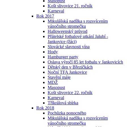
Masopust
Košt slivovice 21. ročník
Karneval
Rok 2017
Mikulášská nadílka s rozsvícením
vánočního stromečku
Halloweenský průvod
Přátelské fotbalové utkání Jalubí -
Jankovice (žáci)
Slovácké slavnosti vína
Hody
Hamburger party
Oslava výročí 85 let fotbalu v Jankovicích
Dětský den v Březičkách
Noční TFA Jankovice
Stavění máje
MDŽ
Masopust
Košt slivovice 22. ročník
Karneval
Tříkrálová sbírka
Rok 2018
Pochůzka ponocného
Mikulášská nadílka s rozsvícením
vánočního stromečku