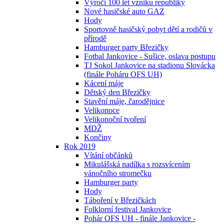
Výročí 100 let vzniku republiky
Nové hasičské auto GAZ
Hody
Sportovně hasičský pobyt dětí a rodičů v
přírodě
Hamburger party Březičky
Fotbal Jankovice - Sušice, oslava postupu
TJ Sokol Jankovice na stadionu Slovácka
(finále Poháru OFS UH)
Kácení máje
Dětský den Březičky
Stavění máje, čarodějnice
Velikonoce
Velikonoční tvoření
MDŽ
Končiny
Rok 2019
Vítání občánků
Mikulášská nadílka s rozsvícením
vánočního stromečku
Hamburger party
Hody
Táboření v Březičkách
Folklorní festival Jankovice
Pohár OFS UH - finále Jankovice -