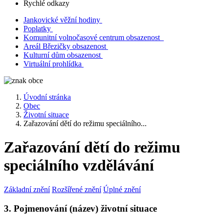
Rychlé odkazy
Jankovické věžní hodiny
Poplatky
Komunitní volnočasové centrum obsazenost
Areál Březičky obsazenost
Kulturní dům obsazenost
Virtuální prohlídka
Úvodní stránka
Obec
Životní situace
Zařazování dětí do režimu speciálního...
Zařazování dětí do režimu
speciálního vzdělávání
Základní znění
Rozšířené znění
Úplné znění
3. Pojmenování (název) životní situace