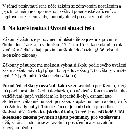
V rámci poskytnutí rané péče žákům se zdravotním postižením a
jejich rodinám je doporučeno navštívit poradenské zařízení co
nejdříve po zjištění vady, mnohdy ihned po narození dítěte.
8. Na které instituci životní situaci řešit
Zákonný zástupce je povinen přihlásit dítě
zápisem
k povinné
školní docházce, a to v době od 15. 1. do 15. 2. kalendářního roku,
v němž má dítě zahájit povinnou školní docházku (§ 36 odst. 4
školského zákona).
Zákonný zástupce má možnost vybrat si školu podle svého uvážení,
žák má však právo být přijat do "spádové školy", tzn. školy v místě
bydliště (§ 36 odst. 5 školského zákona).
Pokud ředitel školy
nezařadí žáka
se zdravotním postižením, který
má povinnost plnit školní docházku, do některé z forem speciálního
vzdělávání (např. vzhledem ke kapacitě školy), oznámí tuto
skutečnost zákonnému zástupci žáka, krajskému úřadu a obci, v níž
má žák trvalý pobyt. Toto oznámení je podkladem pro odbor
školství příslušného
krajského úřadu, který je na základě § 181
školského zákona povinen zajistit podmínky pro vzdělávání
dětí, žáků a studentů se zdravotním postižením a zdravotním
znevýhodněním.