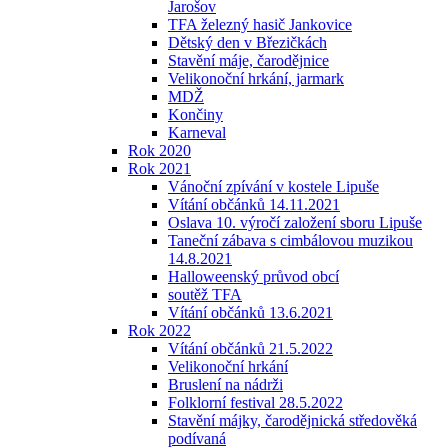
Jarošov
TFA železný hasič Jankovice
Dětský den v Březičkách
Stavění máje, čarodějnice
Velikonoční hrkání, jarmark
MDŽ
Končiny
Karneval
Rok 2020
Rok 2021
Vánoční zpívání v kostele Lipuše
Vítání občánků 14.11.2021
Oslava 10. výročí založení sboru Lipuše
Taneční zábava s cimbálovou muzikou
14.8.2021
Halloweenský průvod obcí
soutěž TFA
Vítání občánků 13.6.2021
Rok 2022
Vítání občánků 21.5.2022
Velikonoční hrkání
Bruslení na nádrži
Folklorní festival 28.5.2022
Stavění májky, čarodějnická středověká
podívaná