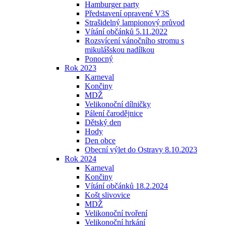
Hamburger party
Představení opravené V3S
Strašidelný lampionový průvod
Vítání občánků 5.11.2022
Rozsvícení vánočního stromu s
mikulášskou nadílkou
Ponocný
Rok 2023
Karneval
Končiny
MDŽ
Velikonoční dílničky
Pálení čarodějnice
Dětský den
Hody
Den obce
Obecní výlet do Ostravy 8.10.2023
Rok 2024
Karneval
Končiny
Vítání občánků 18.2.2024
Košt slivovice
MDŽ
Velikonoční tvoření
Velikonoční hrkání